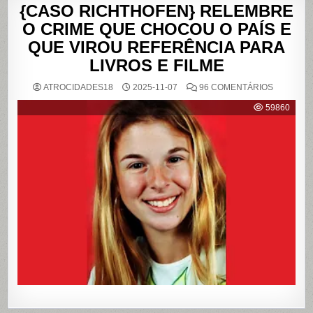
{CASO RICHTHOFEN} RELEMBRE
O CRIME QUE CHOCOU O PAÍS E
QUE VIROU REFERÊNCIA PARA
LIVROS E FILME
EM
ATROCIDADES18
2025-11-07
96 COMENTÁRIOS
{CASO
RICHTHO
59860
RELEMB
O
CRIME
QUE
CHOCOU
O
PAÍS
E
QUE
VIROU
REFERÊN
PARA
LIVROS
E
FILME