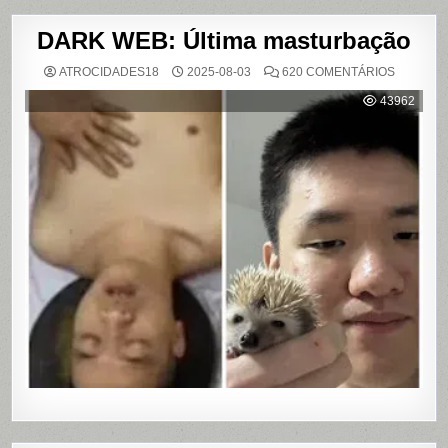
DARK WEB: Última masturbação
EM
ATROCIDADES18
2025-08-03
620 COMENTÁRIOS
DARK
WEB:
43962
ÚLTIMA
MASTUR