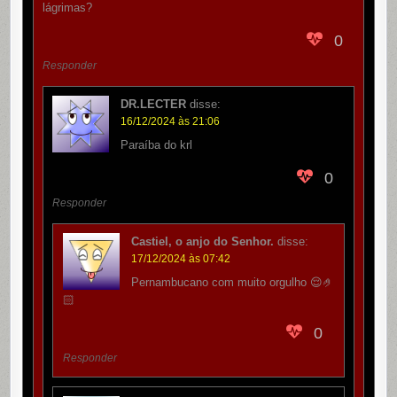
lágrimas?
0
Responder
DR.LECTER
disse:
16/12/2024 às 21:06
Paraíba do krl
0
Responder
Castiel, o anjo do Senhor.
disse:
17/12/2024 às 07:42
Pernambucano com muito orgulho 😌🤌
🏻
0
Responder