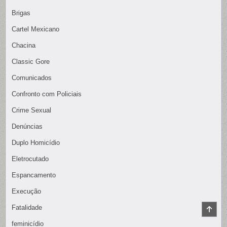
Brigas
Cartel Mexicano
Chacina
Classic Gore
Comunicados
Confronto com Policiais
Crime Sexual
Denúncias
Duplo Homicídio
Eletrocutado
Espancamento
Execução
Fatalidade
SCR
TO
TOP
feminicídio