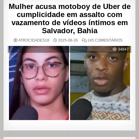
Mulher acusa motoboy de Uber de
cumplicidade em assalto com
vazamento de vídeos íntimos em
Salvador, Bahia
EM
ATROCIDADES18
2025-08-26
245 COMENTÁRIOS
MULHER
ACUSA
34847
MOTOBO
DE
UBER
DE
CUMPLIC
EM
ASSALTO
COM
VAZAME
DE
VÍDEOS
ÍNTIMOS
EM
SALVADO
BAHIA