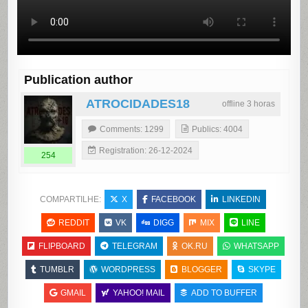
Publication author
ATROCIDADES18
offline 3 horas
Comments: 1299
Publics: 4004
Registration: 26-12-2024
254
COMPARTILHE:
X
FACEBOOK
LINKEDIN
REDDIT
VK
DIGG
MIX
LINE
FLIPBOARD
TELEGRAM
OK.RU
WHATSAPP
TUMBLR
WORDPRESS
BLOGGER
SKYPE
GMAIL
YAHOO! MAIL
ADD TO BUFFER