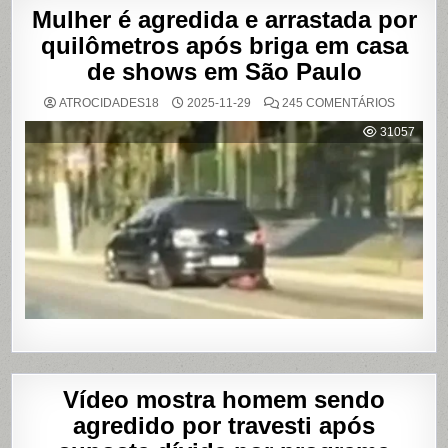
Mulher é agredida e arrastada por
quilômetros após briga em casa
de shows em São Paulo
EM
ATROCIDADES18
2025-11-29
245 COMENTÁRIOS
MULHER
É
31057
AGREDI
E
ARRAST
POR
QUILÔM
APÓS
BRIGA
EM
CASA
DE
SHOWS
EM
SÃO
PAULO
Vídeo mostra homem sendo
agredido por travesti após