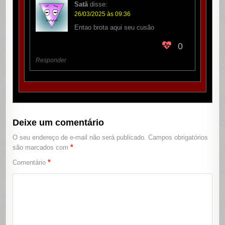
Satã
disse:
26/03/2025 às 09:36
Entao brota aqui seu cusão
0
Responder
Deixe um comentário
O seu endereço de e-mail não será publicado.
Campos obrigatórios
*
são marcados com
*
Comentário