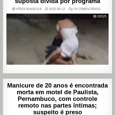
suposta dívida por programa
EM
ATROCIDADES18
2025-06-12
79 COMENTÁRIOS
VÍDEO
MOSTRA
30525
HOMEM
SENDO
AGREDID
POR
TRAVESTI
APÓS
SUPOSTA
DÍVIDA
POR
PROGRA
Manicure de 20 anos é encontrada
morta em motel de Paulista,
Pernambuco, com controle
remoto nas partes íntimas;
suspeito é preso