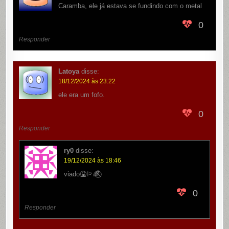
Caramba, ele já estava se fundindo com o metal
0
Responder
Latoya
disse:
18/12/2024 às 23:22
ele era um fofo.
0
Responder
ry0
disse:
19/12/2024 às 18:46
viado🤮🏳️‍🌈⃠
0
Responder