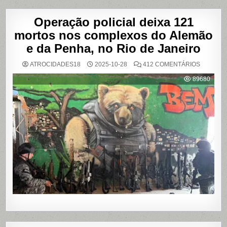
Operação policial deixa 121
mortos nos complexos do Alemão
e da Penha, no Rio de Janeiro
EM
ATROCIDADES18
2025-10-28
412 COMENTÁRIOS
OPERAÇ
POLICIAL
89680
DEIXA
121
MORTOS
NOS
COMPLE
DO
ALEMÃO
E
DA
PENHA,
NO
RIO
DE
JANEIRO