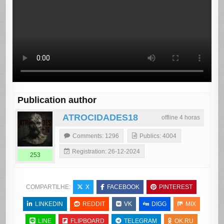
Publication author
ATROCIDADES18
offline 4 horas
Comments: 1296
Publics: 4004
Registration: 26-12-2024
253
COMPARTILHE:
X
FACEBOOK
PINTEREST
LINKEDIN
REDDIT
VK
DIGG
MIX
LINE
FLIPBOARD
TELEGRAM
OK.RU