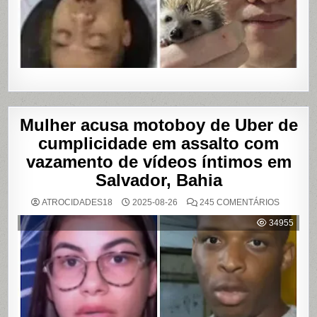
Mulher acusa motoboy de Uber de
cumplicidade em assalto com
vazamento de vídeos íntimos em
Salvador, Bahia
EM
ATROCIDADES18
2025-08-26
245 COMENTÁRIOS
MULHER
ACUSA
34955
MOTOBO
DE
UBER
DE
CUMPLIC
EM
ASSALTO
COM
VAZAME
DE
VÍDEOS