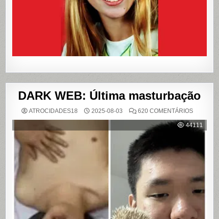
LIVROS
E
FILME
DARK WEB: Última masturbação
EM
ATROCIDADES18
2025-08-03
620 COMENTÁRIOS
DARK
WEB:
44111
ÚLTIMA
MASTUR