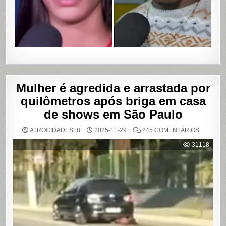
ÍNTIMOS
EM
SALVADO
BAHIA
Mulher é agredida e arrastada por
quilômetros após briga em casa
de shows em São Paulo
EM
ATROCIDADES18
2025-11-29
245 COMENTÁRIOS
MULHER
É
31118
AGREDI
E
ARRAST
POR
QUILÔM
APÓS
BRIGA
EM
CASA
DE
SHOWS
EM
SÃO