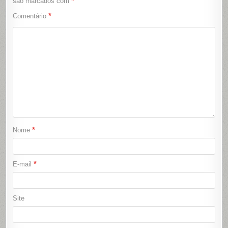
*
são marcados com
*
Comentário
*
Nome
*
E-mail
Site