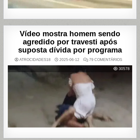
PAULO
Vídeo mostra homem sendo
agredido por travesti após
suposta dívida por programa
EM
ATROCIDADES18
2025-06-12
79 COMENTÁRIOS
VÍDEO
MOSTRA
30578
HOMEM
SENDO
AGREDID
POR
TRAVESTI
APÓS
SUPOSTA
DÍVIDA
POR
PROGRA