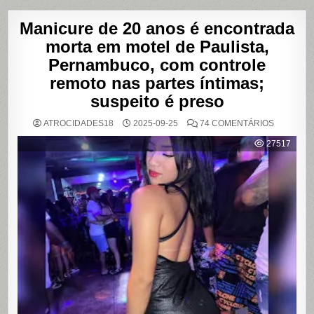
Manicure de 20 anos é encontrada
morta em motel de Paulista,
Pernambuco, com controle
remoto nas partes íntimas;
suspeito é preso
EM
ATROCIDADES18
2025-09-25
74 COMENTÁRIOS
MANICUR
DE
27517
20
ANOS
É
ENCONT
MORTA
EM
MOTEL
DE
PAULISTA
PERNAMB
COM
CONTRO
REMOTO
NAS
PARTES
ÍNTIMAS;
SUSPEIT
É
PRESO