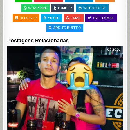
WHATSAPP
TUMBLR
WORDPRESS
BLOGGER
SKYPE
GMAIL
YAHOO! MAIL
ADD TO BUFFER
Postagens Relacionadas
2090