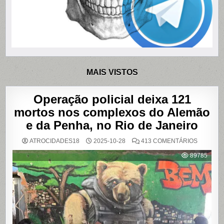
MAIS VISTOS
Operação policial deixa 121
mortos nos complexos do Alemão
e da Penha, no Rio de Janeiro
EM
ATROCIDADES18
2025-10-28
413 COMENTÁRIOS
OPERAÇ
POLICIAL
89785
DEIXA
121
MORTOS
NOS
COMPLE
DO
ALEMÃO
E
DA
PENHA,
NO