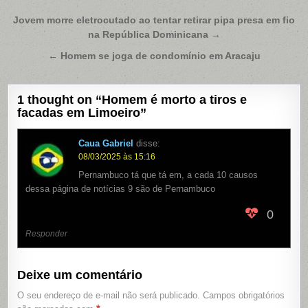
Navegação
Jovem morre eletrocutado ao tentar retirar pipa presa em fio
na República Dominicana →
de
Post
← Homem se joga de condomínio em Aracaju
1 thought on “
Homem é morto a tiros e
facadas em Limoeiro
”
Caua Gabriel
disse:
08/03/2025 às 15:16
Pernambuco tá que tá em, a cada 10 causos
dessa página de notícias 9 são de Pernambuco
0
Responder
Deixe um comentário
O seu endereço de e-mail não será publicado.
Campos obrigatórios