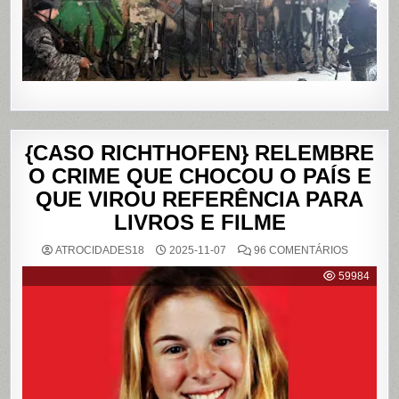
RIO
DE
JANEIRO
{CASO RICHTHOFEN} RELEMBRE
O CRIME QUE CHOCOU O PAÍS E
QUE VIROU REFERÊNCIA PARA
LIVROS E FILME
EM
ATROCIDADES18
2025-11-07
96 COMENTÁRIOS
{CASO
RICHTHO
59984
RELEMB
O
CRIME
QUE
CHOCOU
O
PAÍS
E
QUE
VIROU
REFERÊN
PARA