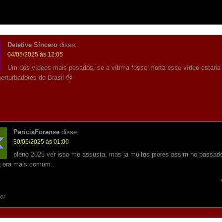
Detetive Sincero
disse:
04/05/2025 às 12:05
Um dos vídeos mais pesados, se a vítima fosse morta esse vídeo estari
erturbadores do Brasil 😧
PericiaForense
disse:
30/05/2025 às 01:00
pleno 2025 ver isso me assusta, mas ja muitos piores assim no passad
q era mais comum..
er