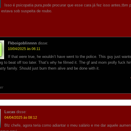
Isso é psicopatia pura,pode procurar que esse cara já fez isso antes,tbm 
o estava sob suspeita de roubo.
Fkboigoblinnnn
disse:
10/04/2025 às 06:11
If that were true, he wouldn’t have went to the police. This guy just want
g to beat off too later. That’s why he filmed it. The gf and mom prolly fuck h
asty family. Should just burn them alive and be done with it.
er
Lucas
disse:
04/04/2025 às 08:12
Blz chefe, agora teria como adiantar o meu salário e me dar aquele aume