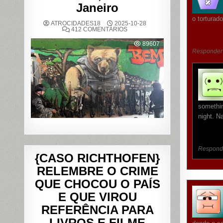
Janeiro
o torturad
ATROCIDADES18
2025-10-28
EM
412 COMENTÁRIOS
OPERAÇÃO
POLICIAL
89607
DEIXA
Responder
121
MORTOS
NOS
COMPLEXOS
DO
ALEMÃO
E
DA
PENHA,
somethin
NO
RIO
night. N
DE
JANEIRO
Respond
{CASO RICHTHOFEN}
RELEMBRE O CRIME
QUE CHOCOU O PAÍS
E QUE VIROU
REFERÊNCIA PARA
LIVROS E FILME