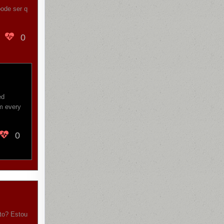
pode ser q
0
ed
im every
0
nto? Estou