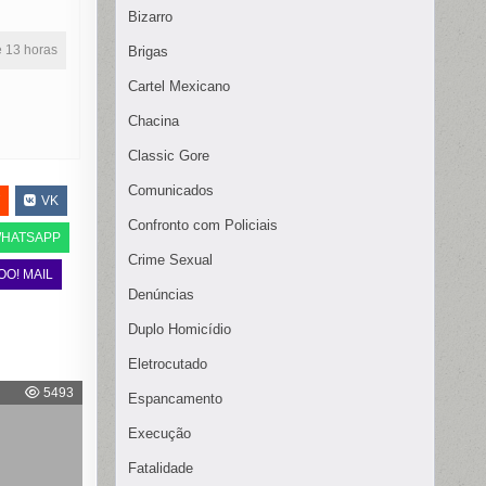
Bizarro
ne 13 horas
Brigas
Cartel Mexicano
Chacina
Classic Gore
Comunicados
VK
Confronto com Policiais
HATSAPP
Crime Sexual
OO! MAIL
Denúncias
Duplo Homicídio
Eletrocutado
5493
Espancamento
Execução
Fatalidade