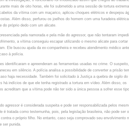
POR
‘ABSOLU
rante mais de oito horas, ele foi submetido a uma sessão de tortura extrema
SADISMO’
DIZ
cabelos da vítima com um maçarico, aplicou choques elétricos e despejou ág
POLÍCIA
ostas. Além disso, perfurou os joelhos do homem com uma furadeira elétrica 
e do próprio dedo com um alicate.
i presenciada pela namorada e pela mãe do agressor, que não tentaram impedi
frimento, a vítima conseguiu escapar utilizando o mesmo alicate para cortar
iam. Ele buscou ajuda da ex-companheira e recebeu atendimento médico ant
caso à polícia.
es identificaram e apreenderam as ferramentas usadas no crime. O suspeito,
neceu em silêncio. A polícia analisa a possibilidade de converter a prisão t
caso haja necessidade. Também foi solicitado à Justiça a quebra de sigilo do 
is há indícios de que ele tenha registrado a tortura em vídeo. Além disso, os
es acreditam que a vítima pode não ter sido a única pessoa a sofrer esse tip
do agressor é considerada suspeita e pode ser responsabilizada pelos mesm
e é tratada como testemunha, pois, pela legislação brasileira, não pode ser 
contra o próprio filho. No entanto, caso seja comprovado seu envolvimento na
 ser punida.