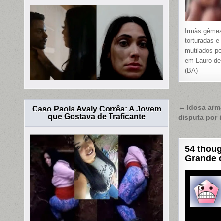
Irmãs gême
torturadas e
mutilados po
em Lauro de
(BA)
Naveg
← Idosa arm
Caso Paola Avaly Corrêa: A Jovem
que Gostava de Traficante
disputa por 
de
Post
54 thoug
Grande d