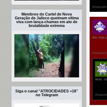
Responder
Membros do Cartel de Nova
Geração de Jalisco queimam vítima
viva com lança-chamas em ato de
brutalidade extrema
dos mais p
Responder
atras. o
Siga o canal “ATROCIDADES +18”
no Telegram
Respond