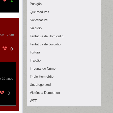
1
Punição
Queimaduras
Sobrenatural
Suicídio
a como um
Tentativa de Homicídio
Tentativa de Suicídio
0
Tortura
Traição
Tribunal do Crime
Triplo Homicídio
o 20 anos
Uncategorized
0
Violência Doméstica
WTF