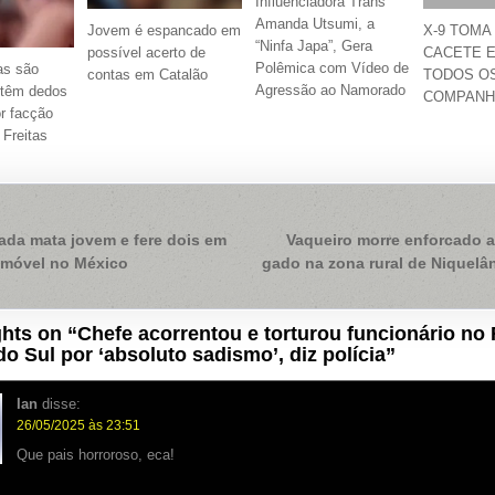
Influenciadora Trans
Amanda Utsumi, a
Jovem é espancado em
X-9 TOMA
“Ninfa Japa”, Gera
possível acerto de
CACETE 
Polêmica com Vídeo de
as são
contas em Catalão
TODOS O
Agressão ao Namorado
 têm dedos
COMPANH
r facção
 Freitas
ação
ada mata jovem e fere dois em
Vaqueiro morre enforcado ao
imóvel no México
gado na zona rural de Niquelâ
hts on “
Chefe acorrentou e torturou funcionário no 
o Sul por ‘absoluto sadismo’, diz polícia
”
Ian
disse:
26/05/2025 às 23:51
Que pais horroroso, eca!