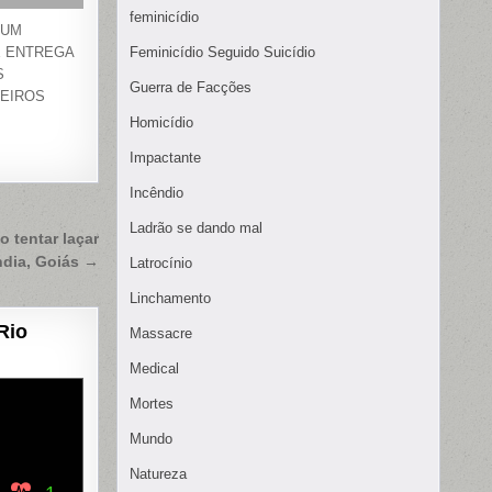
feminicídio
 UM
E ENTREGA
Feminicídio Seguido Suicídio
S
Guerra de Facções
EIROS
Homicídio
Impactante
Incêndio
Ladrão se dando mal
 tentar laçar
ndia, Goiás →
Latrocínio
Linchamento
Rio
Massacre
Medical
Mortes
Mundo
Natureza