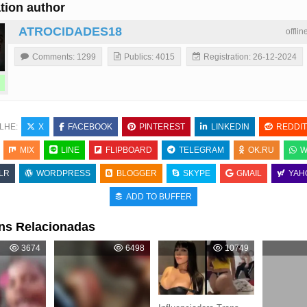
tion author
ATROCIDADES18
offli
Comments: 1299
Publics: 4015
Registration: 26-12-2024
LHE:
X
FACEBOOK
PINTEREST
LINKEDIN
REDDIT
MIX
LINE
FLIPBOARD
TELEGRAM
OK.RU
W
LR
WORDPRESS
BLOGGER
SKYPE
GMAIL
YAH
ADD TO BUFFER
ns Relacionadas
3674
6498
10749