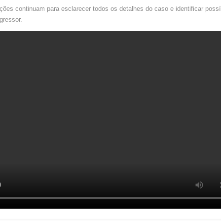
ções continuam para esclarecer todos os detalhes do caso e identificar possí
gressor.