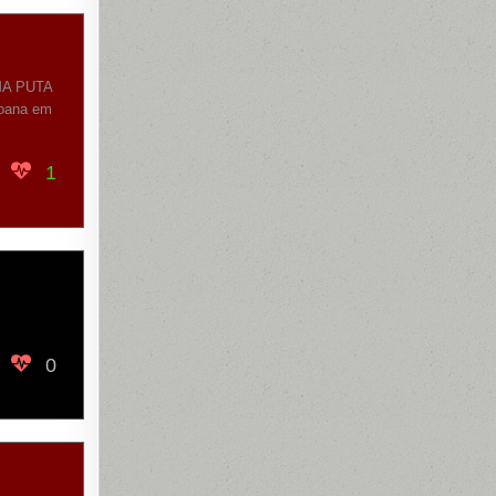
MA PUTA
oana em
1
0