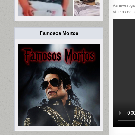
As investiga
vítimas do a
Famosos Mortos