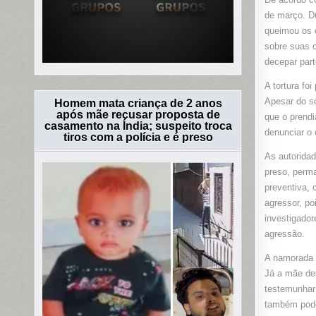
de março. Du
queimou os 
sobre suas c
decepar part
A tortura fo
Apesar do so
Homem mata criança de 2 anos
após mãe recusar proposta de
que o prend
casamento na Índia; suspeito troca
denunciar o 
tiros com a polícia e é preso
As autoridad
preso, perma
preventiva, 
agressor, po
investigador
agressão.
A namorada 
Já a mãe del
testemunhar 
também pode