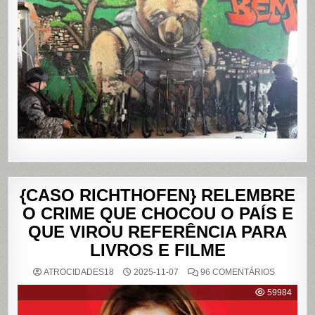
NOS
COMPLE
DO
ALEMÃO
E
DA
PENHA,
NO
RIO
DE
JANEIRO
{CASO RICHTHOFEN} RELEMBRE
O CRIME QUE CHOCOU O PAÍS E
QUE VIROU REFERÊNCIA PARA
LIVROS E FILME
EM
ATROCIDADES18
2025-11-07
96 COMENTÁRIOS
{CASO
RICHTHO
59984
RELEMB
O
CRIME