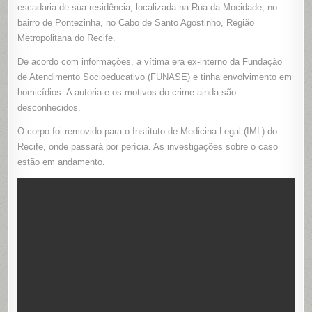
EM
escadaria de sua residência, localizada na Rua da Mocidade, no
ESCADARI
bairro de Pontezinha, no Cabo de Santo Agostinho, Região
DE
CASA
Metropolitana do Recife.
NO
CABO
DE
De acordo com informações, a vítima era ex-interno da Fundação
SANTO
AGOSTIN
de Atendimento Socioeducativo (FUNASE) e tinha envolvimento em
homicídios. A autoria e os motivos do crime ainda são
desconhecidos.
O corpo foi removido para o Instituto de Medicina Legal (IML) do
Recife, onde passará por perícia. As investigações sobre o caso
estão em andamento.