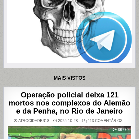
MAIS VISTOS
Operação policial deixa 121
mortos nos complexos do Alemão
e da Penha, no Rio de Janeiro
EM
ATROCIDADES18
2025-10-28
413 COMENTÁRIOS
OPERAÇ
POLICIAL
89779
DEIXA
121
MORTOS