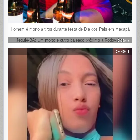
Homem é morto a tiros durante festa de Dia dos Pais em Macapá
Jequié-BA: Um morto e outro baleado próximo à Rodoviária
507
4801