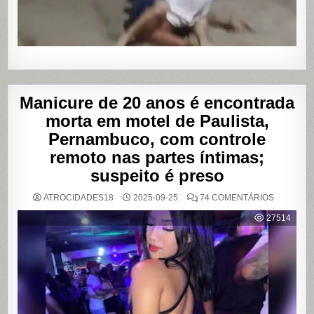
Manicure de 20 anos é encontrada
morta em motel de Paulista,
Pernambuco, com controle
remoto nas partes íntimas;
suspeito é preso
EM
ATROCIDADES18
2025-09-25
74 COMENTÁRIOS
MANICUR
DE
27514
20
ANOS
É
ENCONT
MORTA
EM
MOTEL
DE
PAULISTA
PERNAMB
COM