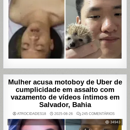
Mulher acusa motoboy de Uber de
cumplicidade em assalto com
vazamento de vídeos íntimos em
Salvador, Bahia
EM
ATROCIDADES18
2025-08-26
245 COMENTÁRIOS
MULHER
ACUSA
34943
MOTOBO
DE