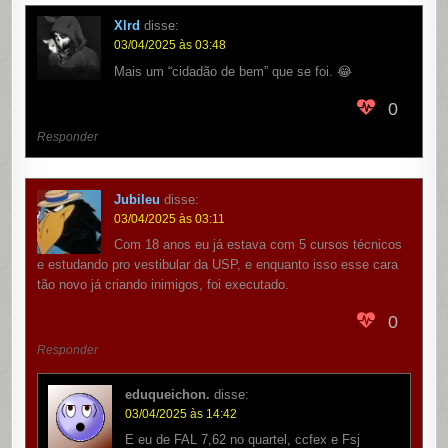
Xlrd
disse:
03/04/2025 às 03:48
Mais um “cidadão de bem” que se foi. 😂
0
Responder
Jubileu
disse:
03/04/2025 às 03:11
Com 18 anos eu já estava com 5 cursos técnicos
e estudando pro vestibular da USP, e enquanto isso esse cara
tão novo já criando inimigos, foi executado.
0
Responder
eduqueichon.
disse:
03/04/2025 às 14:42
E eu de FAL 7,62 no quartel, ccfex e Fsj