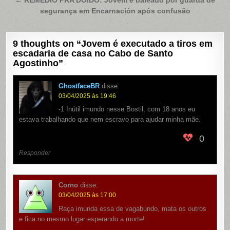
Post
← REMÉDIO PRA DOIDO: Jovem é baleado por guarda de
segurança em Encarnación após confusão
9 thoughts on “
Jovem é executado a tiros em
escadaria de casa no Cabo de Santo
Agostinho
”
GhostfaceBR
disse:
03/04/2025 às 19:46
-1 Inútil imundo nesse Bostil, com 18 anos eu
estava trabalhando que nem escravo para ajudar minha mãe.
0
Responder
Corno
disse:
03/04/2025 às 17:00
Raça imunda essa de vagabundo, mata os outros
e fica no mesmo lugar esperando a morte!