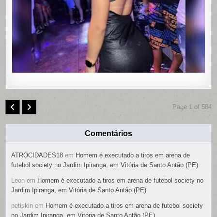
CONTRO
REMOTO
NAS
PARTES
ÍNTIMAS;
SUSPEIT
É
PRESO
Page 1 of 584
Comentários
ATROCIDADES18
em
Homem é executado a tiros em arena de
futebol society no Jardim Ipiranga, em Vitória de Santo Antão (PE)
Leon
em
Homem é executado a tiros em arena de futebol society no
Jardim Ipiranga, em Vitória de Santo Antão (PE)
petiskin
em
Homem é executado a tiros em arena de futebol society
no Jardim Ipiranga, em Vitória de Santo Antão (PE)