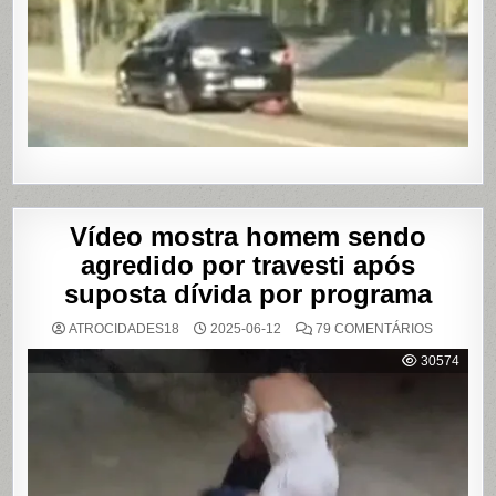
APÓS
BRIGA
EM
CASA
DE
SHOWS
EM
SÃO
PAULO
Vídeo mostra homem sendo
agredido por travesti após
suposta dívida por programa
EM
ATROCIDADES18
2025-06-12
79 COMENTÁRIOS
VÍDEO
MOSTRA
30574
HOMEM
SENDO
AGREDID
POR
TRAVESTI
APÓS
SUPOSTA
DÍVIDA
POR
PROGRA