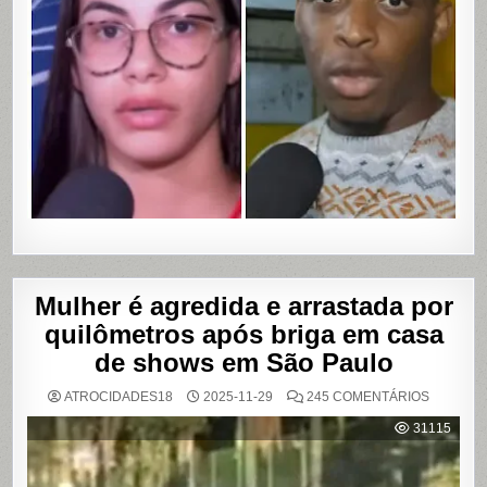
UBER
DE
CUMPLIC
EM
ASSALTO
COM
VAZAME
DE
VÍDEOS
ÍNTIMOS
EM
SALVADO
BAHIA
Mulher é agredida e arrastada por
quilômetros após briga em casa
de shows em São Paulo
EM
ATROCIDADES18
2025-11-29
245 COMENTÁRIOS
MULHER
É
31115
AGREDI
E
ARRAST
POR
QUILÔM