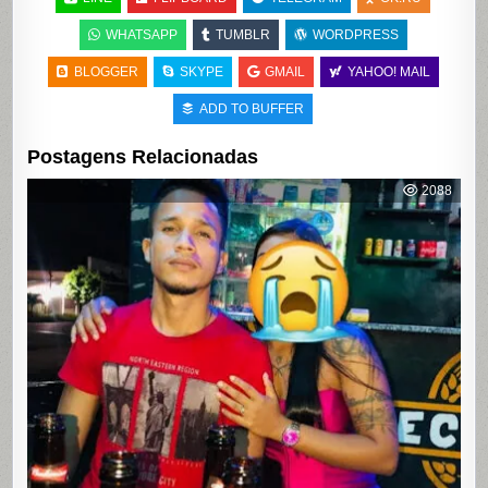
WHATSAPP
TUMBLR
WORDPRESS
BLOGGER
SKYPE
GMAIL
YAHOO! MAIL
ADD TO BUFFER
Postagens Relacionadas
2088