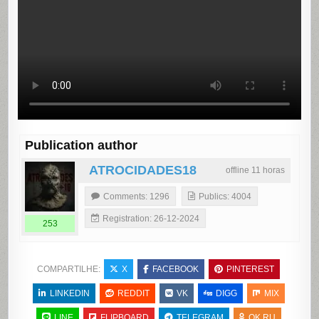
Publication author
ATROCIDADES18
offline 11 horas
Comments: 1296
Publics: 4004
Registration: 26-12-2024
253
COMPARTILHE:
X
FACEBOOK
PINTEREST
LINKEDIN
REDDIT
VK
DIGG
MIX
LINE
FLIPBOARD
TELEGRAM
OK.RU