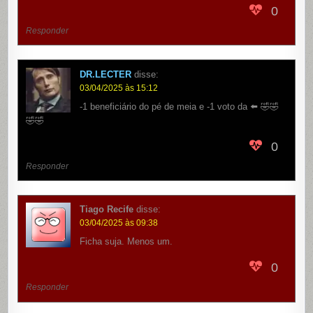
0
Responder
DR.LECTER
disse:
03/04/2025 às 15:12
-1 beneficiário do pé de meia e -1 voto da ⬅️ 🤣🤣
🤣🤣
0
Responder
Tiago Recife
disse:
03/04/2025 às 09:38
Ficha suja. Menos um.
0
Responder