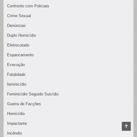
Confronto com Policiais
Crime Sexual
Denúncias
Duplo Homicídio
Eletrocutado
Espancamento
Execução
Fatalidade
feminicídio
Feminicídio Seguido Suicídio
Guerra de Facções
Homicídio
Impactante
SCR
TO
Incêndio
TOP