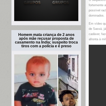
fortemente a
possível rac
dominados.
Em vídeo qu
de Sassá, j
cadáver, fa
Homem mata criança de 2 anos
após mãe recusar proposta de
afronta à milí
casamento na Índia; suspeito troca
tiros com a polícia e é preso