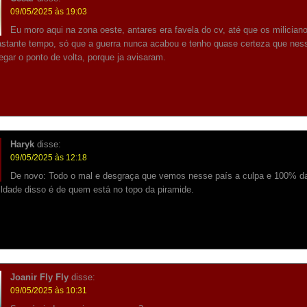
09/05/2025 às 19:03
Eu moro aqui na zona oeste, antares era favela do cv, até que os milicia
bastante tempo, só que a guerra nunca acabou e tenho quase certeza que nes
egar o ponto de volta, porque ja avisaram.
Haryk
disse:
09/05/2025 às 12:18
De novo: Todo o mal e desgraça que vemos nesse país a culpa e 100% d
ldade disso é de quem está no topo da piramide.
Joanir Fly Fly
disse:
09/05/2025 às 10:31