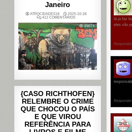
Janeiro
ATROCIDADES18
2025-10-28
EM
412 COMENTÁRIOS
lá ja faz 
OPERAÇÃO
POLICIAL
eles vão p
89674
DEIXA
121
MORTOS
NOS
COMPLEXOS
Responder
DO
ALEMÃO
E
DA
PENHA,
NO
RIO
DE
JANEIRO
responsabi
{CASO RICHTHOFEN}
RELEMBRE O CRIME
Responder
QUE CHOCOU O PAÍS
E QUE VIROU
REFERÊNCIA PARA
LIVROS E FILME