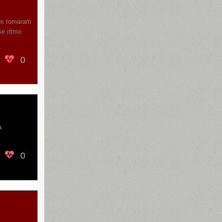
nos tomaram
se ritmo
0
a
0