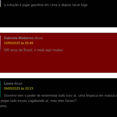
a solução é jogar gasolina em cima e depois tacar fogo
Gabriela Medeiros
disse:
10/05/2025 às 05:49
500 anos de Brasil, e nada aqui mudou
Louis
disse:
09/05/2025 às 20:23
Governo tem o poder de exterminar tudo isso aí, uma limpeza em massa d
, pegar tudo esses vagabundo aí, mas eles fazem?
huma