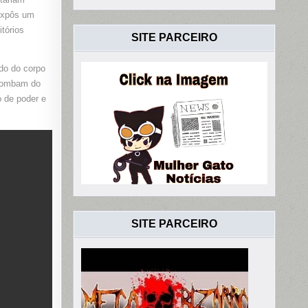
 expôs um
tórios
SITE PARCEIRO
do do corpo
 zombam do
 de poder e
SITE PARCEIRO