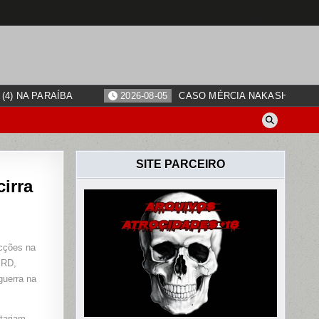
4) NA PARAÍBA
2026-08-05
CASO MÉRCIA NAKASHIMA: O
SITE PARCEIRO
irra
O
acções na
TRADO
 RD,
guerra na
tariam