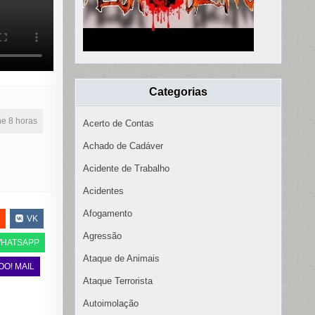
Categorias
ine 8 horas
Acerto de Contas
Achado de Cadáver
Acidente de Trabalho
Acidentes
Afogamento
VK
Agressão
HATSAPP
Ataque de Animais
OO! MAIL
Ataque Terrorista
Autoimolação