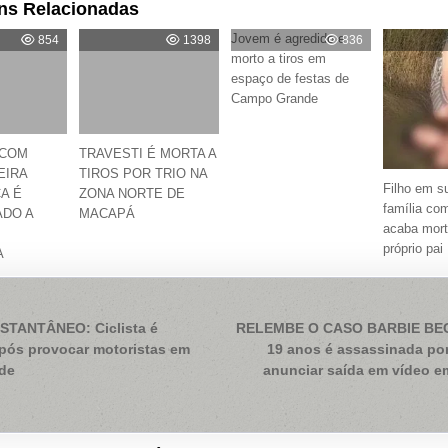
ns Relacionadas
Jovem é agredido e
854
1398
836
morto a tiros em
espaço de festas de
Campo Grande
 COM
TRAVESTI É MORTA A
EIRA
TIROS POR TRIO NA
Filho em s
A É
ZONA NORTE DE
família co
ADO A
MACAPÁ
acaba mort
próprio pai
A
ação
TANTÂNEO: Ciclista é
RELEMBE O CASO BARBIE BEC
após provocar motoristas em
19 anos é assassinada po
de
anunciar saída em vídeo e