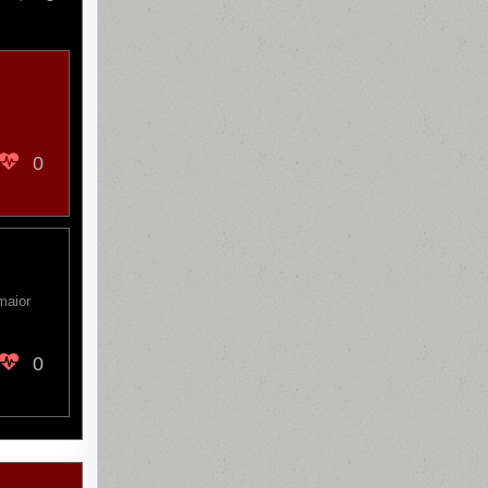
0
maior
0