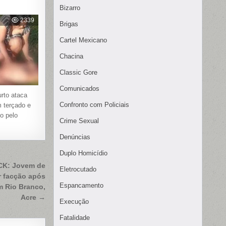
Bizarro
2339
Brigas
Cartel Mexicano
Chacina
Classic Gore
Comunicados
urto ataca
Confronto com Policiais
m terçado e
o pelo
Crime Sexual
Denúncias
Duplo Homicídio
K: Jovem de
Eletrocutado
r facção após
Espancamento
m Rio Branco,
Acre →
Execução
Fatalidade