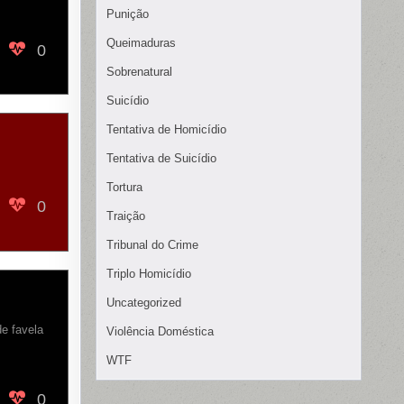
Punição
Queimaduras
0
Sobrenatural
Suicídio
Tentativa de Homicídio
Tentativa de Suicídio
Tortura
0
Traição
Tribunal do Crime
Triplo Homicídio
Uncategorized
e favela
Violência Doméstica
WTF
0