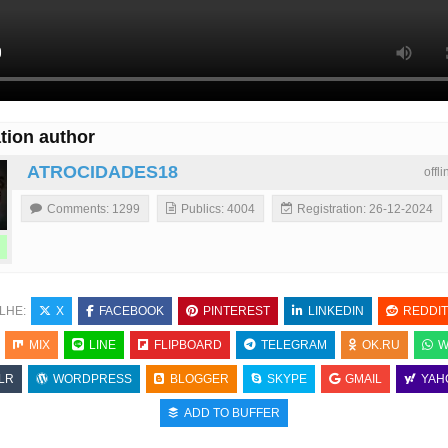
tion author
ATROCIDADES18
offl
Comments: 1299
Publics: 4004
Registration: 26-12-2024
LHE:
X
FACEBOOK
PINTEREST
LINKEDIN
REDDIT
MIX
LINE
FLIPBOARD
TELEGRAM
OK.RU
W
LR
WORDPRESS
BLOGGER
SKYPE
GMAIL
YAH
ADD TO BUFFER