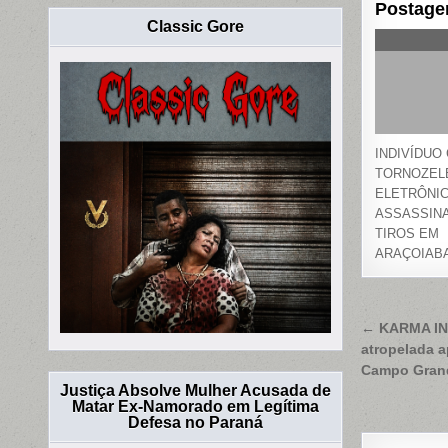
Postage
Classic Gore
INDIVÍDUO
TORNOZEL
ELETRÔNIC
ASSASSIN
TIROS EM
ARAÇOIAB
Naveg
← KARMA INS
atropelada 
de
Campo Gran
Post
Justiça Absolve Mulher Acusada de
Matar Ex-Namorado em Legítima
Defesa no Paraná