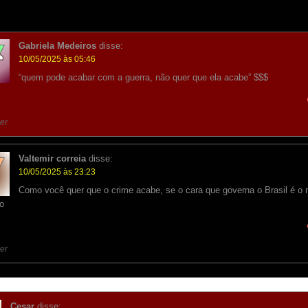
Gabriela Medeiros
disse:
10/05/2025 às 05:46
“quem pode acabar com a guerra, não quer que ela acabe” $$$
er
Valtemir correia
disse:
10/05/2025 às 23:23
Como você quer que o crime acabe, se o cara que governa o Brasil é o 
o
er
Cesar
disse: