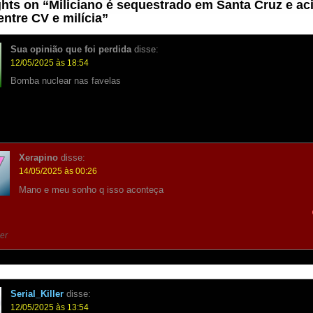
hts on “
Miliciano é sequestrado em Santa Cruz e aci
entre CV e milícia
”
Sua opinião que foi perdida
disse:
12/05/2025 às 18:54
Bomba nuclear nas favelas
Xerapino
disse:
14/05/2025 às 00:26
Mano e meu sonho q isso aconteça
er
Serial_Killer
disse:
12/05/2025 às 13:54