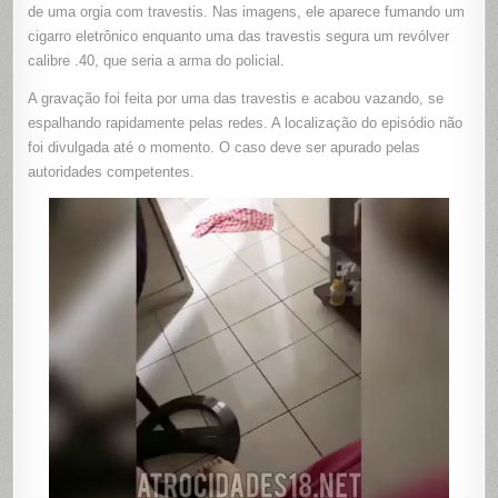
APÓS
de uma orgia com travestis. Nas imagens, ele aparece fumando um
ORGIA;
cigarro eletrônico enquanto uma das travestis segura um revólver
UMA
DELAS
calibre .40, que seria a arma do policial.
EXIBE
ARMA
QUE
A gravação foi feita por uma das travestis e acabou vazando, se
SERIA
DO
espalhando rapidamente pelas redes. A localização do episódio não
POLICIAL
foi divulgada até o momento. O caso deve ser apurado pelas
autoridades competentes.