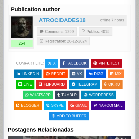
Publication author
ATROCIDADES18
offline 7 horas
Comments: 1299
Publics: 4015
Registration: 26-12-2024
254
COMPARTILHE:
X
FACEBOOK
PINTEREST
LINKEDIN
REDDIT
VK
DIGG
MIX
LINE
FLIPBOARD
TELEGRAM
OK.RU
WHATSAPP
TUMBLR
WORDPRESS
BLOGGER
SKYPE
GMAIL
YAHOO! MAIL
ADD TO BUFFER
Postagens Relacionadas