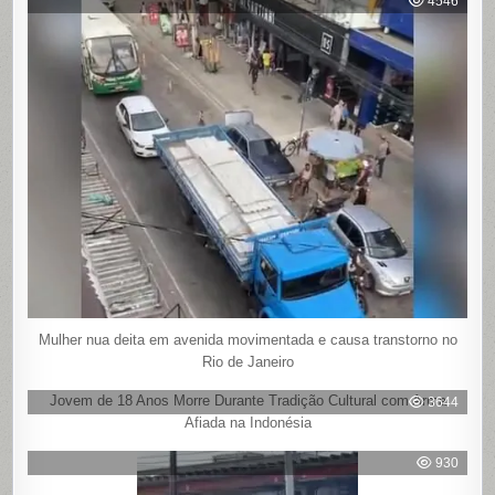
4546
Mulher nua deita em avenida movimentada e causa transtorno no
Rio de Janeiro
Jovem de 18 Anos Morre Durante Tradição Cultural com Arma
3644
Afiada na Indonésia
930