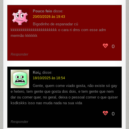
Pouco feio
disse:
20/03/2026 às 19:43
Bigodinho de espanadar cú
kkkkkkkkkkkkkkkkkkkkkkk o cara ri dms com esse adm
mermão kkkkkk
0
Responder
Koi¿
disse:
18/10/2025 às 18:54
Gente, quem come viado gosta, não existe só gay
e hetero, tem gente que gosta dos dois, e tem gente que nem
dar ou comer quer, no geral, deixa o pessoal comer o que quiser
ksdkskks isso nao muda nada na sua vida
0
Responder