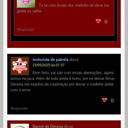
Tu tá com inveja dos viadinho né deve ser
gorda ou velha
0
Responder
motorista de patrola
disse:
23/05/2025 às 07:37
Bem feito, vai sair com essas aberrações, agora
tomou na jaca. Além de tudo ainda é burro, por se deixar filmar.
Deveria ser expulso da corporação por deixar o viadinho andar
com a arma
0
Responder
Daniel de Omena
disse: