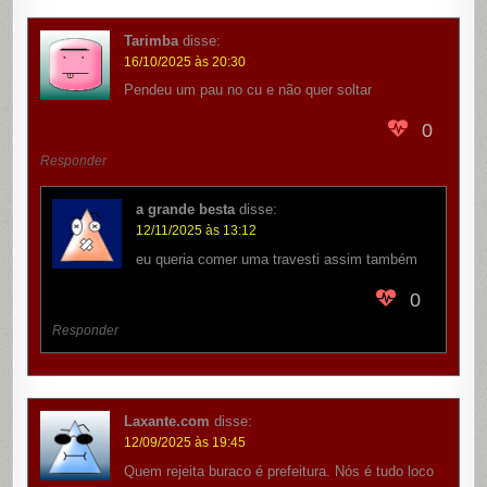
Tarimba
disse:
16/10/2025 às 20:30
Pendeu um pau no cu e não quer soltar
0
Responder
a grande besta
disse:
12/11/2025 às 13:12
eu queria comer uma travesti assim também
0
Responder
Laxante.com
disse:
12/09/2025 às 19:45
Quem rejeita buraco é prefeitura. Nós é tudo loco