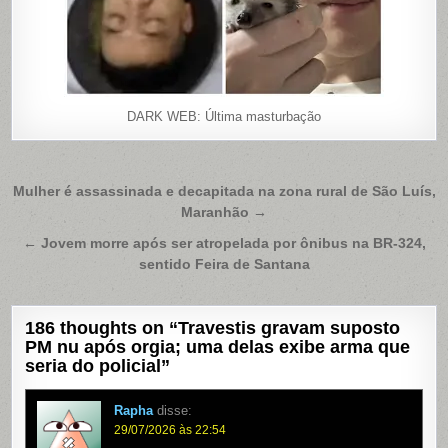
DARK WEB: Última masturbação
Navegação
Mulher é assassinada e decapitada na zona rural de São Luís,
Maranhão →
de
Post
← Jovem morre após ser atropelada por ônibus na BR-324,
sentido Feira de Santana
186 thoughts on “
Travestis gravam suposto
PM nu após orgia; uma delas exibe arma que
seria do policial
”
Rapha
disse:
29/07/2026 às 22:54