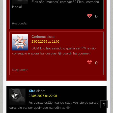
Eles são “machos” com você? Ficou estranho
isso aí.
0
Responder
Corleone
disse:
23/05/2025 às 11:06
GCM E o fracassado q queria ser PM e não
conseguiu e agora faz cosplay 😂 guardinha gourmet
0
Responder
Xlrd
disse:
22/05/2025 às 22:08
As coisas estão ficando cada vez piores para o
SCR
TO
cara, ele vai ser queimado na rodinha. 😂
TOP