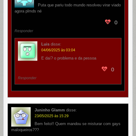
Puta que pariu todo mundo resolveu virar viado
agora plmds né
0
Responder
Luis
disse:
04/06/2025 às 03:04
E daí? o problema e da pessoa
0
Responder
Juninho Glamm
disse:
23/05/2025 às 15:29
Bem feito!! Quem mandou se misturar com gays
maloqueiros???