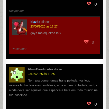
0
Responder
blazko
disse:
23/06/2025 às 17:27
gays maloqueiros kkk
0
Responder
AlmirDanificador
disse:
23/05/2025 às 11:25
Nem pra comer umas trans peituda, vai logo
nessas bicha feia e escandalosa, olha a cara do baitola, vsf, e
ainda deve ser aqueles que espanca e bate em todo mundo na
rua. viadinho
0