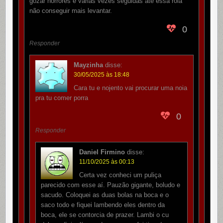
gozar horrores e várias vezes seguidas até essa rola
não conseguir mais levantar.
0
Responder
Mayzinha
disse:
30/05/2025 às 18:48
Cara tu e nojento vai procurar uma noia
pra tu comer porra
0
Responder
Daniel Firmino
disse:
11/10/2025 às 00:13
Certa vez conheci um puliça
parecido com esse aí. Pauzão gigante, boludo e
sacudo. Coloquei as duas bolas na boca e o
saco todo e fiquei lambendo eles dentro da
boca, ele se contorcia de prazer. Lambi o cu