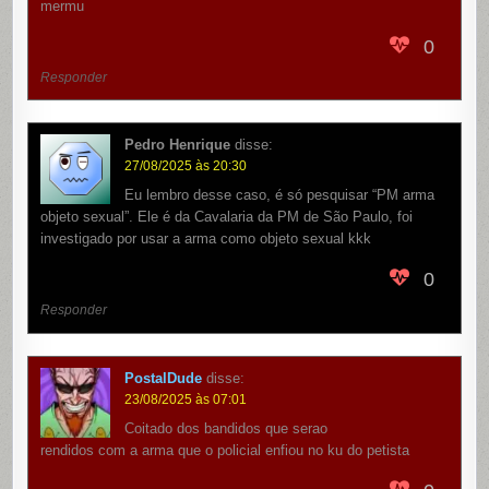
mermu
0
Responder
Pedro Henrique
disse:
27/08/2025 às 20:30
Eu lembro desse caso, é só pesquisar “PM arma
objeto sexual”. Ele é da Cavalaria da PM de São Paulo, foi
investigado por usar a arma como objeto sexual kkk
0
Responder
PostalDude
disse:
23/08/2025 às 07:01
Coitado dos bandidos que serao
rendidos com a arma que o policial enfiou no ku do petista