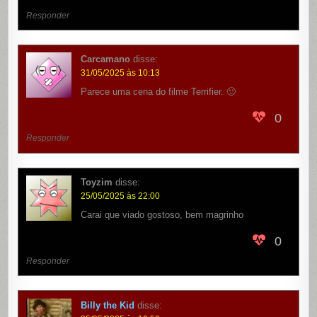
Responder
Carcamano
disse:
31/05/2025 às 10:13
Parece uma cena do filme Terrifier. 🙂
0
Responder
Toyzim
disse:
25/05/2025 às 22:00
Carai que viado gostoso, bem magrinho
0
Responder
Billy the Kid
disse: