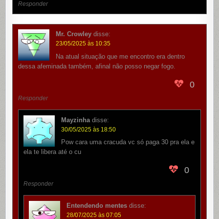
Responder
Mr. Crowley
disse:
23/05/2025 às 10:35
Na atual situação que me encontro era dentro
dessa afeminada também, afinal não posso negar fogo.
0
Responder
Mayzinha
disse:
30/05/2025 às 18:50
Pow cara uma cracuda vc só paga 30 pra ela e
ela te libera até o cu
0
Responder
Entendendo mentes
disse:
28/07/2025 às 07:05