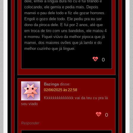
dele, enfiei a língua dura no cu e fui tirando e
colocando, ele gemia e pedia mais. Depois
mamei o pau dele todo e fiz ele gozar horrores.
Engoli o gozo dele todo. Ele pediu pra eu ser
dono da piroca dele. E fui por 2 anos, até que
em troca de tiro com uns bandidos, ele matou 4
e morreu. Fiquei viúvo da melhor pipoca que já
mamei, dos maiores ovões que já lambi e do
melhor cuzinho que já linguei.
0
Bazinga
disse:
02/06/2025 às 22:58
Kkkkkkkkkkkkkk vai da teu cu pra lá
seu viado
0
Responder