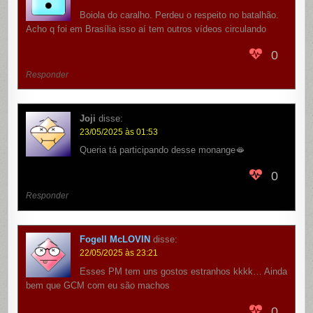
Boiola do caralho. Perdeu o respeito no batalhão.
Acho q foi em Brasília isso aí tem outros vídeos circulando
0
Responder
Joji
disse:
23/05/2025 às 01:53
Queria tá participando desse monange🫦
0
Responder
Fogell McLOVIN
disse:
22/05/2025 às 23:21
Esses PM tem uns gostos estranhos kkkk… Ainda
bem que GCM com eu são machos
0