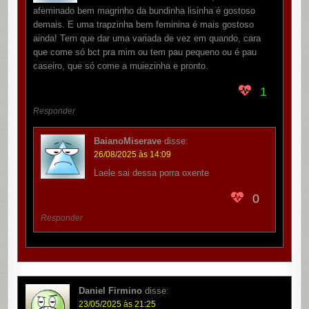
afeminado bem magrinho da bundinha lisinha é gostoso
demais. E uma trapzinha bem feminina é mais gostoso
ainda! Tem que dar uma variada de vez em quando, cara
que come só bct pra mim ou tem pau pequeno ou é pau
caseiro, que só come a muiezinha e pronto.
1
Responder
BaianoMiserave
disse:
26/08/2025 às 14:09
Laele sai dessa porra oxente
0
Responder
Daniel Firmino
disse:
23/05/2025 às 21:25