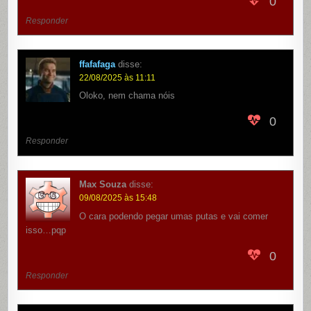
0
Responder
ffafafaga
disse:
22/08/2025 às 11:11
Oloko, nem chama nóis
0
Responder
Max Souza
disse:
09/08/2025 às 15:48
O cara podendo pegar umas putas e vai comer
isso…pqp
0
Responder