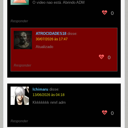
O video nao está. Abrindo ADM
0
Responder
ATROCIDADES18
disse:
30/07/2026 às 17:47
Atualizado
0
Responder
Ichimaru
disse:
13/06/2026 às 04:18
Kkkkkkkk nmrl adm
0
Responder