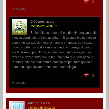
0
Responder
Diógenes
disse:
25/03/2026 às 07:15
Eu lambia esse cu até ele dormir, enquanto ele
tivesse dormindo, até ele acordar… E quando ele já tivesse
com o cu assado de tanta lambida e chupada, eu chupava
os ovos dele, puxando e mordiscando o começo do saco
até ficar roxo, por último, eu mamava tanto esse pau, ia
fazer ele gozar tanto que ia ter uma hora que nem gozo ia
ter mais. Até ele ficar com a cabeça do pau formigando e
sem conseguir levantar mais nem com viagra.
0
Responder
Adsumus
disse:
23/05/2025 às 03:08