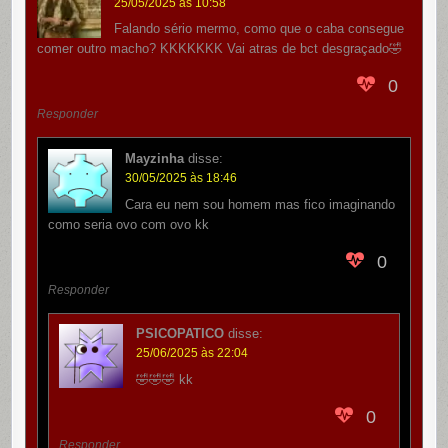
25/05/2025 às 10:58
Falando sério mermo, como que o caba consegue
comer outro macho? KKKKKKK Vai atras de bct desgraçado🤣
0
Responder
Mayzinha
disse:
30/05/2025 às 18:46
Cara eu nem sou homem mas fico imaginando
como seria ovo com ovo kk
0
Responder
PSICOPATICO
disse:
25/06/2025 às 22:04
🤣🤣🤣 kk
0
Responder