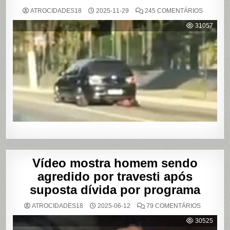
EM
ATROCIDADES18
2025-11-29
245 COMENTÁRIOS
MULHER
É
31057
AGREDI
E
ARRAST
POR
QUILÔM
APÓS
BRIGA
EM
CASA
DE
SHOWS
EM
SÃO
PAULO
Vídeo mostra homem sendo
agredido por travesti após
suposta dívida por programa
EM
ATROCIDADES18
2025-06-12
79 COMENTÁRIOS
VÍDEO
MOSTRA
30525
HOMEM