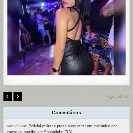
ENCONT
MORTA
EM
MOTEL
DE
PAULISTA
PERNAMB
COM
CONTRO
REMOTO
NAS
PARTES
ÍNTIMAS;
SUSPEIT
É
PRESO
Page 1 of 584
Comentários
ramarim
em
Policial militar é preso após atirar em mecânico por
causa de barulho em Sobradinho (RS)