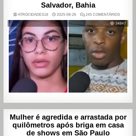
Salvador, Bahia
EM
ATROCIDADES18
2025-08-26
245 COMENTÁRIOS
MULHER
ACUSA
34847
MOTOBO
DE
UBER
DE
CUMPLIC
EM
ASSALTO
COM
VAZAME
DE
VÍDEOS
ÍNTIMOS
EM
SALVADO
BAHIA
Mulher é agredida e arrastada por
quilômetros após briga em casa
de shows em São Paulo