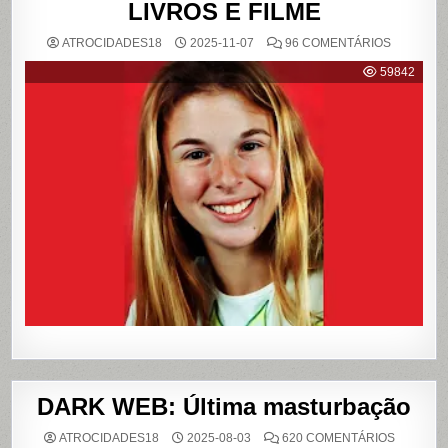
LIVROS E FILME
EM
ATROCIDADES18
2025-11-07
96 COMENTÁRIOS
{CASO
RICHTHO
59842
RELEMB
O
CRIME
QUE
CHOCOU
O
PAÍS
E
QUE
VIROU
REFERÊN
PARA
LIVROS
E
FILME
DARK WEB: Última masturbação
EM
ATROCIDADES18
2025-08-03
620 COMENTÁRIOS