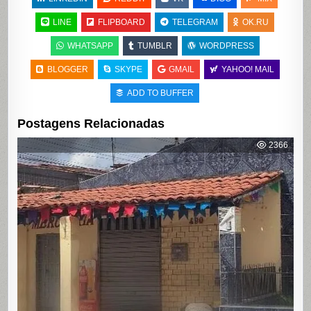
LINE
FLIPBOARD
TELEGRAM
OK.RU
WHATSAPP
TUMBLR
WORDPRESS
BLOGGER
SKYPE
GMAIL
YAHOO! MAIL
ADD TO BUFFER
Postagens Relacionadas
2366