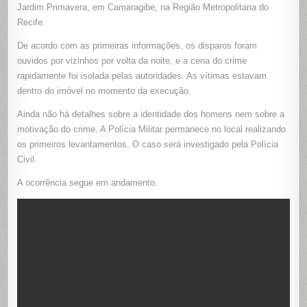
TIROS
Jardim Primavera, em Camaragibe, na Região Metropolitana do
DENTRO
Recife.
DE
RESIDÊNC
EM
De acordo com as primeiras informações, os disparos foram
CAMARAGI
NO
ouvidos por vizinhos por volta da noite, e a cena do crime
GRANDE
RECIFE
rapidamente foi isolada pelas autoridades. As vítimas estavam
dentro do imóvel no momento da execução.
Ainda não há detalhes sobre a identidade dos homens nem sobre a
motivação do crime. A Polícia Militar permanece no local realizando
os primeiros levantamentos. O caso será investigado pela Polícia
Civil.
A ocorrência segue em andamento.