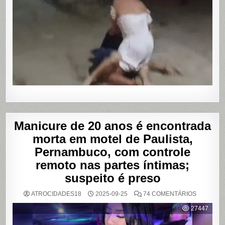
SENDO
AGREDID
POR
TRAVESTI
APÓS
SUPOSTA
DÍVIDA
POR
PROGRA
Manicure de 20 anos é encontrada
morta em motel de Paulista,
Pernambuco, com controle
remoto nas partes íntimas;
suspeito é preso
EM
ATROCIDADES18
2025-09-25
74 COMENTÁRIOS
MANICUR
DE
27447
20
ANOS
É