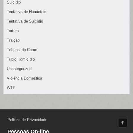
Suicídio
Tentativa de Homicídio
Tentativa de Suicídio
Tortura
Traição
Tribunal do Crime
Triplo Homicídio
Uncategorized
Violência Doméstica
WTF
Política de Privacidade
SCR
TO
TOP
Pessoas On-line