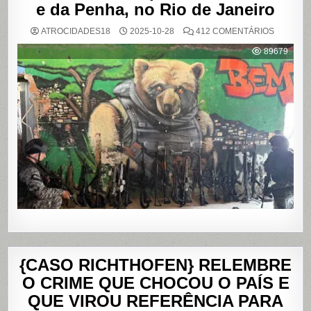
e da Penha, no Rio de Janeiro
EM
ATROCIDADES18
2025-10-28
412 COMENTÁRIOS
OPERAÇ
POLICIAL
89679
DEIXA
121
MORTOS
NOS
COMPLE
DO
ALEMÃO
E
DA
PENHA,
NO
RIO
DE
JANEIRO
{CASO RICHTHOFEN} RELEMBRE
O CRIME QUE CHOCOU O PAÍS E
QUE VIROU REFERÊNCIA PARA