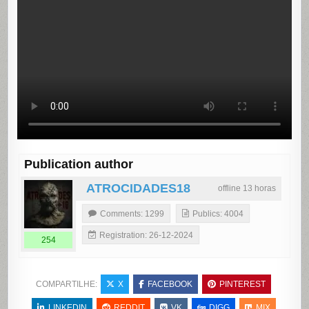
Publication author
ATROCIDADES18
offline 13 horas
Comments: 1299
Publics: 4004
Registration: 26-12-2024
254
COMPARTILHE:
X
FACEBOOK
PINTEREST
LINKEDIN
REDDIT
VK
DIGG
MIX