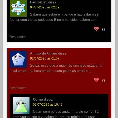
Pedro2075
disse:
04/07/2025 às 02:19
Sabem que estão em perigo e não sabem se
fechar com vários cadeados 🔒 nem bandidos sabem ser
0
Responder
Amigo do Corno
disse:
02/07/2025 às 01:07
Se pá, esse que a mãe não conhece estava no
local errado, na hora errada e com pessoas erradas…
0
Responder
Corno
disse:
02/07/2025 às 10:49
Quem com porcos andam, farelo come! Tá
com vagabundo é vagabundo tbm, no mínimo foi usar