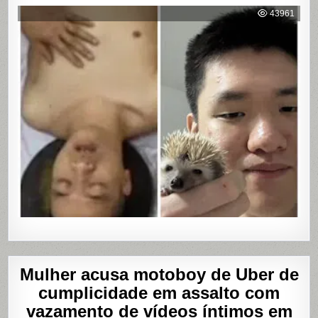
DARK
WEB:
43961
ÚLTIMA
MASTUR
Mulher acusa motoboy de Uber de
cumplicidade em assalto com
vazamento de vídeos íntimos em