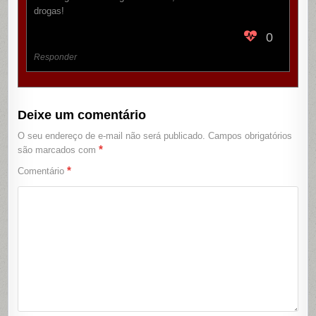
drogas!
0
Responder
Deixe um comentário
O seu endereço de e-mail não será publicado.
Campos obrigatórios
*
são marcados com
*
Comentário