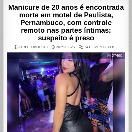
Manicure de 20 anos é encontrada
morta em motel de Paulista,
Pernambuco, com controle
remoto nas partes íntimas;
suspeito é preso
EM
ATROCIDADES18
2025-09-25
74 COMENTÁRIOS
MANICUR
DE
27460
20
ANOS
É
ENCONT
MORTA
EM
MOTEL
DE
PAULISTA
PERNAMB
COM
CONTRO
REMOTO
NAS
PARTES
ÍNTIMAS;
SUSPEIT
É
PRESO