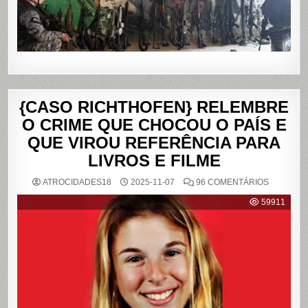
JANEIRO
{CASO RICHTHOFEN} RELEMBRE
O CRIME QUE CHOCOU O PAÍS E
QUE VIROU REFERÊNCIA PARA
LIVROS E FILME
EM
ATROCIDADES18
2025-11-07
96 COMENTÁRIOS
{CASO
RICHTHO
59911
RELEMB
O
CRIME
QUE
CHOCOU
O
PAÍS
E
QUE
VIROU
REFERÊN
PARA
LIVROS