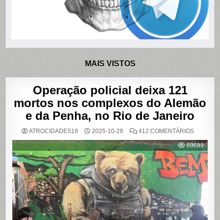
MAIS VISTOS
Operação policial deixa 121
mortos nos complexos do Alemão
e da Penha, no Rio de Janeiro
EM
ATROCIDADES18
2025-10-28
412 COMENTÁRIOS
OPERAÇ
POLICIAL
89699
DEIXA
121
MORTOS
NOS
COMPLE
DO
ALEMÃO
E
DA
PENHA,
NO
RIO
DE