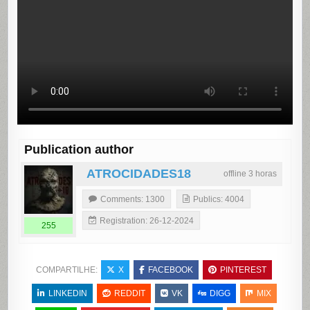
Publication author
ATROCIDADES18
offline 3 horas
Comments: 1300
Publics: 4004
Registration: 26-12-2024
255
COMPARTILHE:
X
FACEBOOK
PINTEREST
LINKEDIN
REDDIT
VK
DIGG
MIX