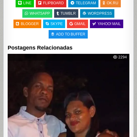
LINE
FLIPBOARD
TELEGRAM
OK.RU
WHATSAPP
TUMBLR
WORDPRESS
BLOGGER
SKYPE
GMAIL
YAHOO! MAIL
ADD TO BUFFER
Postagens Relacionadas
2294