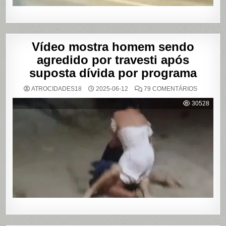
Vídeo mostra homem sendo
agredido por travesti após
suposta dívida por programa
EM
ATROCIDADES18
2025-06-12
79 COMENTÁRIOS
VÍDEO
MOSTRA
30528
HOMEM
SENDO
AGREDID
POR
TRAVESTI
APÓS
SUPOSTA
DÍVIDA
POR
PROGRA