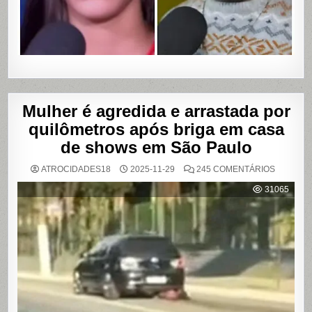
EM
SALVADO
BAHIA
Mulher é agredida e arrastada por
quilômetros após briga em casa
de shows em São Paulo
EM
ATROCIDADES18
2025-11-29
245 COMENTÁRIOS
MULHER
É
31065
AGREDI
E
ARRAST
POR
QUILÔM
APÓS
BRIGA
EM
CASA
DE
SHOWS
EM
SÃO
PAULO