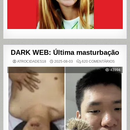
E
FILME
DARK WEB: Última masturbação
EM
ATROCIDADES18
2025-08-03
620 COMENTÁRIOS
DARK
WEB:
43994
ÚLTIMA
MASTUR