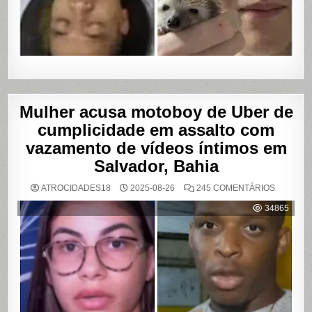
Mulher acusa motoboy de Uber de
cumplicidade em assalto com
vazamento de vídeos íntimos em
Salvador, Bahia
EM
ATROCIDADES18
2025-08-26
245 COMENTÁRIOS
MULHER
ACUSA
34865
MOTOBO
DE
UBER
DE
CUMPLIC
EM
ASSALTO
COM
VAZAME
DE
VÍDEOS
ÍNTIMOS