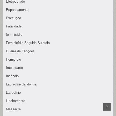
Eletrocutado
Espancamento
Execução
Fatalidade
feminicídio
Feminicídio Seguido Suicídio
Guerra de Facções
Homicídio
Impactante
Incêndio
Ladrão se dando mal
Latrocínio
Linchamento
SCR
Massacre
TO
TOP