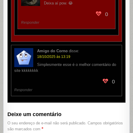
Deixa aí pow. 😂
0
Responder
Amigo do Corno
disse:
18/10/2025 às 13:19
Simplesmente esse é o melhor comentário do
site kkkkkkkk
0
Responder
Deixe um comentário
O seu endereço de e-mail não será publicado.
Campos obrigatórios
*
são marcados com