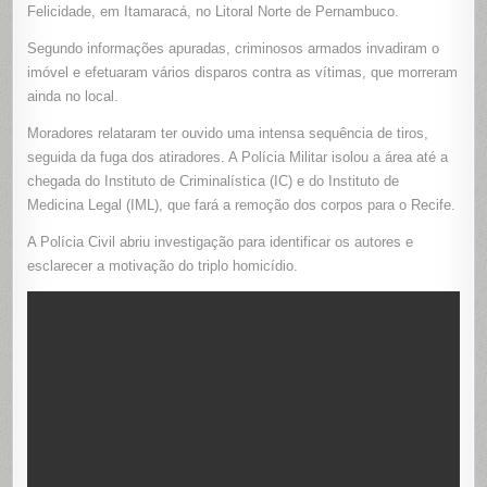
TIROS
Felicidade, em Itamaracá, no Litoral Norte de Pernambuco.
DENTRO
DE
Segundo informações apuradas, criminosos armados invadiram o
CASA
EM
imóvel e efetuaram vários disparos contra as vítimas, que morreram
ITAMARAC
PERNAMB
ainda no local.
Moradores relataram ter ouvido uma intensa sequência de tiros,
seguida da fuga dos atiradores. A Polícia Militar isolou a área até a
chegada do Instituto de Criminalística (IC) e do Instituto de
Medicina Legal (IML), que fará a remoção dos corpos para o Recife.
A Polícia Civil abriu investigação para identificar os autores e
esclarecer a motivação do triplo homicídio.