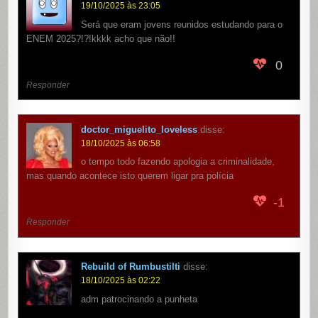
19/10/2025 às 23:05
Será que eram jovens reunidos estudando para o
ENEM 2025?!?!kkkk acho que não!!
0
Responder
doctor_miguelito_loveless
disse:
18/10/2025 às 06:58
o tempo todo fazendo apologia a criminalidade,
mas quando acontece isto querem ligar pra polícia
-1
Responder
Rebuild of Rumbustilti
disse:
18/10/2025 às 02:22
adm patrocinando a punheta