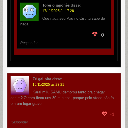
Torei o japonês
disse:
17/11/2025 às 17:28
Que nada seu Pau no Cu , tu sabe de
nada .
0
Responder
Zé galinha
disse:
15/11/2025 às 23:21
Karai mlk, SAMU demorou tanto pra chegar
assim? O cara ficou uns 30 minutos, porque pelo vídeo não foi
em um lugar grave
-1
Responder