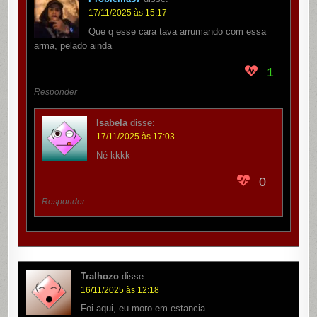
17/11/2025 às 15:17
Que q esse cara tava arrumando com essa
arma, pelado ainda
1
Responder
Isabela
disse:
17/11/2025 às 17:03
Né kkkk
0
Responder
Tralhozo
disse:
16/11/2025 às 12:18
Foi aqui, eu moro em estancia