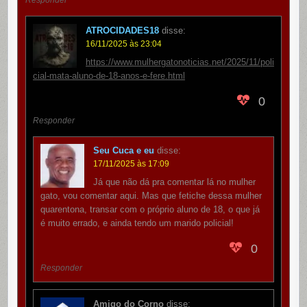
Responder
ATROCIDADES18
disse:
16/11/2025 às 23:04
https://www.mulhergatonoticias.net/2025/11/poli
cial-mata-aluno-de-18-anos-e-fere.html
0
Responder
Seu Cuca e eu
disse:
17/11/2025 às 17:09
Já que não dá pra comentar lá no mulher
gato, vou comentar aqui. Mas que fetiche dessa mulher
quarentona, transar com o próprio aluno de 18, o que já
é muito errado, e ainda tendo um marido policial!
0
Responder
Amigo do Corno
disse: