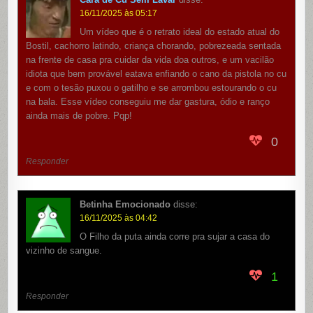
16/11/2025 às 05:17
Um vídeo que é o retrato ideal do estado atual do
Bostil, cachorro latindo, criança chorando, pobrezeada sentada
na frente de casa pra cuidar da vida doa outros, e um vacilão
idiota que bem provável eatava enfiando o cano da pistola no cu
e com o tesão puxou o gatilho e se arrombou estourando o cu
na bala. Esse vídeo conseguiu me dar gastura, ódio e ranço
ainda mais de pobre. Pqp!
0
Responder
Betinha Emocionado
disse:
16/11/2025 às 04:42
O Filho da puta ainda corre pra sujar a casa do
vizinho de sangue.
1
Responder