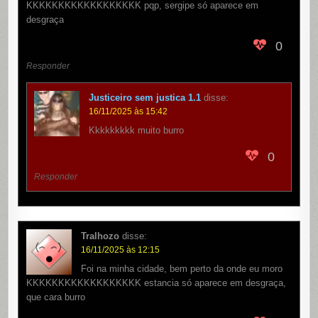
KKKKKKKKKKKKKKKKKK pqp, sergipe só aparece em
desgraça
0
Responder
Justiceiro sem justica 1.1
disse:
16/11/2025 às 15:42
Kkkkkkkkk muito burro
0
Responder
Tralhozo
disse:
16/11/2025 às 12:15
Foi na minha cidade, bem perto da onde eu moro
KKKKKKKKKKKKKKKKKK estancia só aparece em desgraça,
que cara burro