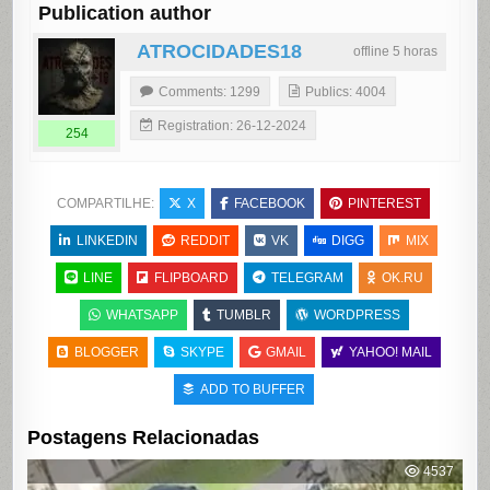
Publication author
ATROCIDADES18
offline 5 horas
Comments: 1299
Publics: 4004
Registration: 26-12-2024
254
COMPARTILHE:
X
FACEBOOK
PINTEREST
LINKEDIN
REDDIT
VK
DIGG
MIX
LINE
FLIPBOARD
TELEGRAM
OK.RU
WHATSAPP
TUMBLR
WORDPRESS
BLOGGER
SKYPE
GMAIL
YAHOO! MAIL
ADD TO BUFFER
Postagens Relacionadas
4537