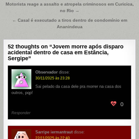
Navegação
Motorista reage a assalto e atropela criminosos em Curicica,
no Rio →
de
Post
← Casal é executado a tiros dentro de condomínio em
Ananindeua
52 thoughts on “
Jovem morre após disparo
acidental dentro de casa em Estância,
Sergipe
”
Observador
disse:
30/11/2025 às 23:28
Sai pelado da casa dele pra morrer na casa dos
outros, pqp!
0
Responder
Sarripe iermantraut
disse:
22/11/2025 às 22:40