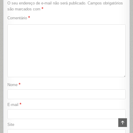
O seu endereço de e-mail não será publicado.
Campos obrigatórios
*
são marcados com
*
Comentário
*
Nome
*
E-mail
SCR
Site
TO
TOP