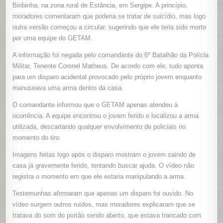
DENTRO
Biribinha, na zona rural de Estância, em Sergipe. A princípio,
DE
moradores comentaram que poderia se tratar de suicídio, mas logo
CASA
EM
outra versão começou a circular, sugerindo que ele teria sido morto
ESTÂNCIA
SERGIPE
por uma equipe do GETAM.
A informação foi negada pelo comandante do 6º Batalhão da Polícia
Militar, Tenente Coronel Matheus. De acordo com ele, tudo aponta
para um disparo acidental provocado pelo próprio jovem enquanto
manuseava uma arma dentro da casa.
O comandante informou que o GETAM apenas atendeu à
ocorrência. A equipe encontrou o jovem ferido e localizou a arma
utilizada, descartando qualquer envolvimento de policiais no
momento do tiro.
Imagens feitas logo após o disparo mostram o jovem saindo de
casa já gravemente ferido, tentando buscar ajuda. O vídeo não
registra o momento em que ele estaria manipulando a arma.
Testemunhas afirmaram que apenas um disparo foi ouvido. No
vídeo surgem outros ruídos, mas moradores explicaram que se
tratava do som do portão sendo aberto, que estava trancado com