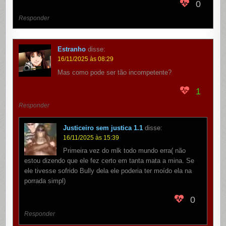
0
Responder
Estranho
disse:
16/11/2025 às 08:29
Mas como pode ser tão incompetente?
1
Responder
Justiceiro sem justica 1.1
disse:
16/11/2025 às 15:39
Primeira vez do mlk todo mundo erra( não
estou dizendo que ele fez certo em tanta mata a mina. Se
ele tivesse sofrido Bully dela ele poderia ter moído ela na
porrada simpl)
0
Responder