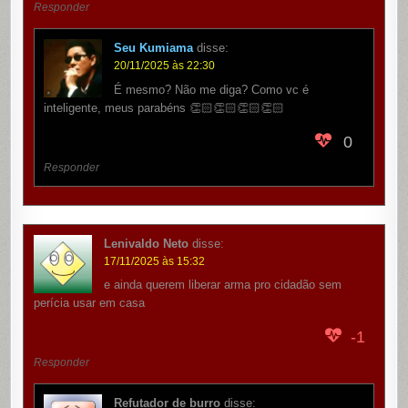
Responder
Seu Kumiama
disse:
20/11/2025 às 22:30
É mesmo? Não me diga? Como vc é
inteligente, meus parabéns 👏🏻👏🏻👏🏻👏🏻
0
Responder
Lenivaldo Neto
disse:
17/11/2025 às 15:32
e ainda querem liberar arma pro cidadão sem
perícia usar em casa
-1
Responder
Refutador de burro
disse: