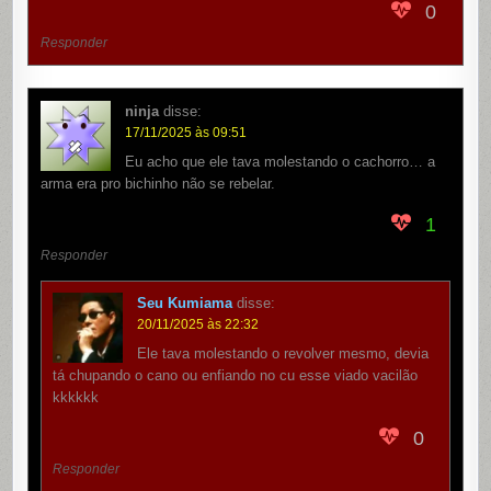
0
Responder
ninja
disse:
17/11/2025 às 09:51
Eu acho que ele tava molestando o cachorro… a
arma era pro bichinho não se rebelar.
1
Responder
Seu Kumiama
disse:
20/11/2025 às 22:32
Ele tava molestando o revolver mesmo, devia
tá chupando o cano ou enfiando no cu esse viado vacilão
kkkkkk
0
Responder