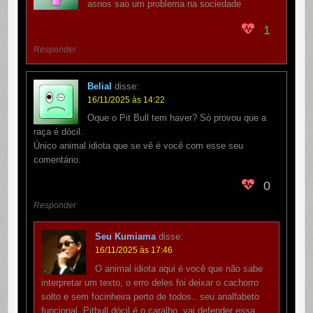
asnos sao um problema na sociedade
1
Responder
Belial
disse:
16/11/2025 às 14:22
Oque o Pit Bull tem haver? Só provou que a
raça é dócil.
Único animal idiota que se vê é você com esse seu
comentário.
0
Responder
Seu Kumiama
disse:
16/11/2025 às 17:46
O animal idiota aqui é você que não sabe
interpretar um texto, o erro deles foi deixar o cachorro
solto e sem focinheira perto de todos.. seu analfabeto
funcional. Pitbull dócil é o caralho, vai defender essa