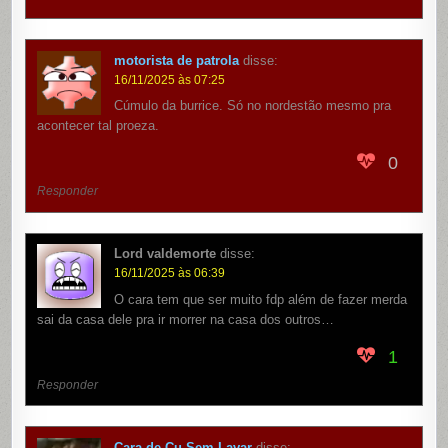
motorista de patrola
disse:
16/11/2025 às 07:25
Cúmulo da burrice. Só no nordestão mesmo pra
acontecer tal proeza.
0
Responder
Lord valdemorte
disse:
16/11/2025 às 06:39
O cara tem que ser muito fdp além de fazer merda
sai da casa dele pra ir morrer na casa dos outros…
1
Responder
Cara de Cu Sem Lavar
disse: