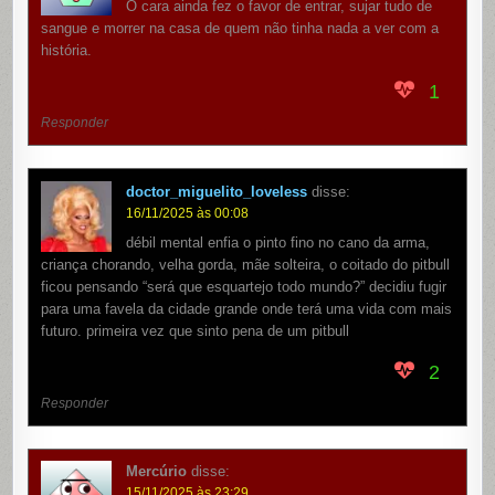
O cara ainda fez o favor de entrar, sujar tudo de
sangue e morrer na casa de quem não tinha nada a ver com a
história.
1
Responder
doctor_miguelito_loveless
disse:
16/11/2025 às 00:08
débil mental enfia o pinto fino no cano da arma,
criança chorando, velha gorda, mãe solteira, o coitado do pitbull
ficou pensando “será que esquartejo todo mundo?” decidiu fugir
para uma favela da cidade grande onde terá uma vida com mais
futuro. primeira vez que sinto pena de um pitbull
2
Responder
Mercúrio
disse:
15/11/2025 às 23:29