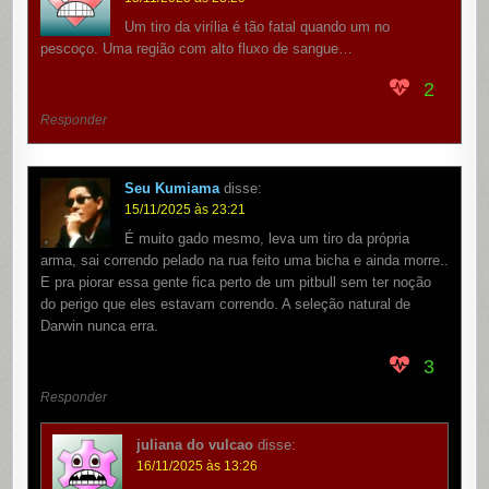
Um tiro da virília é tão fatal quando um no
pescoço. Uma região com alto fluxo de sangue…
2
Responder
Seu Kumiama
disse:
15/11/2025 às 23:21
É muito gado mesmo, leva um tiro da própria
arma, sai correndo pelado na rua feito uma bicha e ainda morre..
E pra piorar essa gente fica perto de um pitbull sem ter noção
do perigo que eles estavam correndo. A seleção natural de
Darwin nunca erra.
3
Responder
juliana do vulcao
disse:
16/11/2025 às 13:26