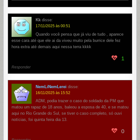
Kk
disse:
17/11/2025 às 00:51
Quando você pensa que já viu de tudo , aparece
esse cara até que ele ai da viveu muito pela burrice dele fez
hora extra até demais aqui nessa terra kkkk
1
Responder
NemLiNemLerei
disse:
16/11/2025 às 15:52
ADM, podia trazer o caso do soldado da PM que
matou um rapaz de 18 anos, baleou a esposa de 40, e se matou
aqui no Rio Grande do Sul, se tiver o caso completo, só ouvi
notícias, foi quinta feira dia 13.
0