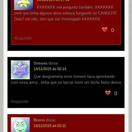
KKKKKKK me pergunto também, KKKKKKK
será que tinha alguma alma seboza fungando no CANGOTE
Dele? sei não, tem que ser investigado KKKKKKK.
0
Responder
Simoes
disse:
16/11/2025 às 00:14
Que desgrameira esse homem tava aprontando
com essa arma , tinha que se lascar msm um bicho burro desse
0
Responder
Bruno
disse:
16/11/2025 às 00:11