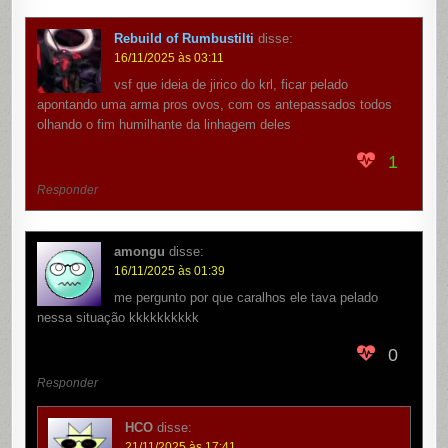
Rebuild of Rumbustilti
disse:
16/11/2025 às 03:11
vsf que ideia de jirico do krl, ficar pelado
apontando uma arma pros ovos, com os antepassados todos
olhando o fim humilhante da linhagem deles
1
Responder
amongu
disse:
16/11/2025 às 01:39
me pergunto por que caralhos ele tava pelado
nessa situação kkkkkkkkkk
0
Responder
HCO
disse:
21/11/2025 às 17:41