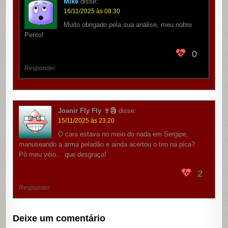
Mike
disse:
16/11/2025 às 08:30
Muito obrigado pela sua análise, meu nobre
Perito!
0
Responder
Joanir Fly Fly 🍷🗿
disse:
15/11/2025 às 23:20
O cara estava no meio do nada em Sergipe,
manuseando a arma peladão e ainda acertou o tiro na pica?
Pô meu véio… que desgraça!
2
Responder
Deixe um comentário