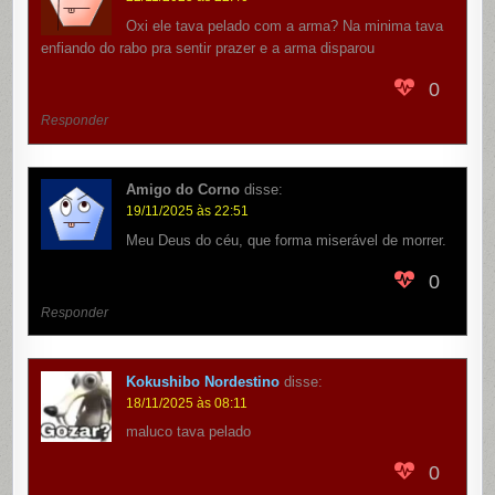
Oxi ele tava pelado com a arma? Na minima tava
enfiando do rabo pra sentir prazer e a arma disparou
0
Responder
Amigo do Corno
disse:
19/11/2025 às 22:51
Meu Deus do céu, que forma miserável de morrer.
0
Responder
Kokushibo Nordestino
disse:
18/11/2025 às 08:11
maluco tava pelado
0