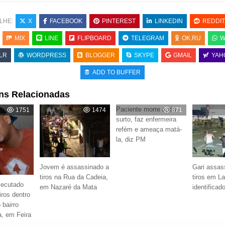
LHE:
X
FACEBOOK
PINTEREST
LINKEDIN
REDDIT
MIX
LINE
FLIPBOARD
TELEGRAM
OK.RU
W
LR
WORDPRESS
BLOGGER
SKYPE
GMAIL
YAH
ADD TO BUFFER
ns Relacionadas
Paciente morre após
1751
1474
871
surto, faz enfermeira
refém e ameaça matá-
la, diz PM
Jovem é assassinado a
Gari assas
tiros na Rua da Cadeia,
tiros em L
ecutado
em Nazaré da Mata
identificad
iros dentro
 bairro
, em Feira