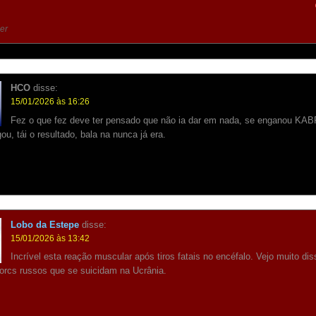
er
HCO
disse:
15/01/2026 às 16:26
Fez o que fez deve ter pensado que não ia dar em nada, se enganou KA
ou, tái o resultado, bala na nunca já era.
Lobo da Estepe
disse:
15/01/2026 às 13:42
Incrível esta reação muscular após tiros fatais no encéfalo. Vejo muito di
orcs russos que se suicidam na Ucrânia.