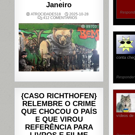
Janeiro
Respond
ATROCIDADES18
2025-10-28
EM
412 COMENTÁRIOS
OPERAÇÃO
POLICIAL
89703
DEIXA
121
MORTOS
NOS
COMPLEXOS
DO
ALEMÃO
E
DA
conta cheg
PENHA,
NO
RIO
DE
JANEIRO
Responder
{CASO RICHTHOFEN}
RELEMBRE O CRIME
QUE CHOCOU O PAÍS
vídeos de 
E QUE VIROU
REFERÊNCIA PARA
LIVROS E FILME