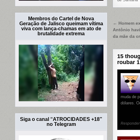
Membros do Cartel de Nova
Naveg
Geração de Jalisco queimam vítima
← Homem exe
viva com lança-chamas em ato de
Antônio havi
de
brutalidade extrema
da mãe da cr
Post
15 thoug
roubar 
muda de pa
dólares. O
Siga o canal “ATROCIDADES +18”
Responder
no Telegram