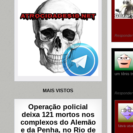
Responder
um tênis t
MAIS VISTOS
Responder
Operação policial
deixa 121 mortos nos
complexos do Alemão
tava usa
e da Penha, no Rio de