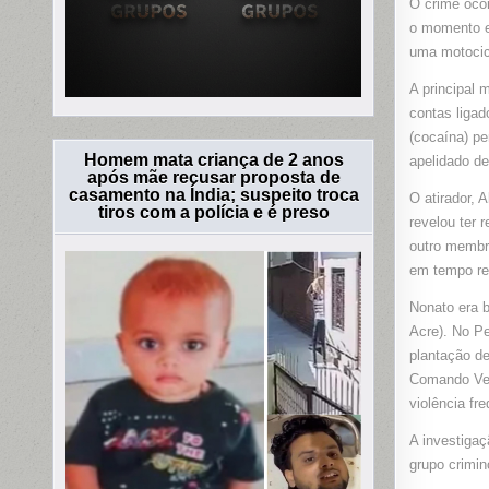
O crime oco
o momento e
uma motocic
A principal 
contas ligad
(cocaína) pe
Homem mata criança de 2 anos
apelidado d
após mãe recusar proposta de
casamento na Índia; suspeito troca
O atirador, 
tiros com a polícia e é preso
revelou ter 
outro membro
em tempo rec
Nonato era b
Acre). No P
plantação de
Comando Ver
violência fr
A investigaç
grupo crimin