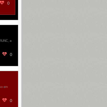
0
BRUNC, a
0
sso em
0