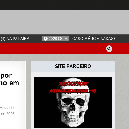
4) NA PARAÍBA
2026-08-05
CASO MÉRCIA NAKASHIMA: O
SITE PARCEIRO
 por
lho em
RO
 Andrade,
DO
 de 2026,