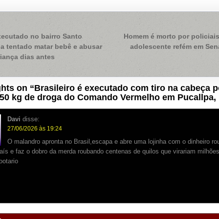
ação
cutado no bairro Santo
Homem é morto por policiai
a tentado matar bebê e abusar
adolescente refém em Sen
iança dias antes
hts on “
Brasileiro é executado com tiro na cabeça p
150 kg de droga do Comando Vermelho em Pucallpa,
Davi
disse:
27/06/2026 às 19:24
O malandro apronta no Brasil,escapa e abre uma lojinha com o dinheiro r
ís e faz o dobro da merda roubando centenas de quilos que virariam milhõe
ootario