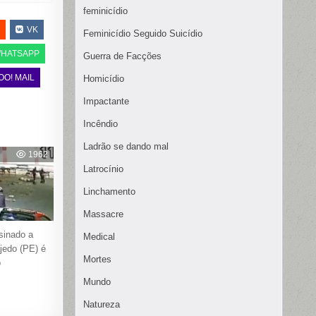
feminicídio
VK
Feminicídio Seguido Suicídio
HATSAPP
Guerra de Facções
OO! MAIL
Homicídio
Impactante
Incêndio
Ladrão se dando mal
1962
Latrocínio
Linchamento
Massacre
sinado a
Medical
ajedo (PE) é
Mortes
o
Mundo
Natureza