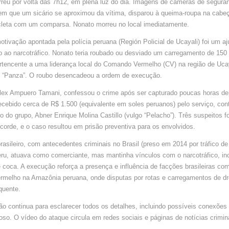
rreu por volta das 7h12, em plena luz do dia. Imagens de câmeras de segur
ROUBAR
150
m que um sicário se aproximou da vítima, disparou à queima-roupa na cabeç
KG
DE
leta com um comparsa. Nonato morreu no local imediatamente.
DROGA
DO
COMAND
motivação apontada pela polícia peruana (Región Policial de Ucayali) foi um aj
VERMEL
EM
o ao narcotráfico. Nonato teria roubado ou desviado um carregamento de 150
PUCALLP
PERU
rtencente a uma liderança local do Comando Vermelho (CV) na região de Ucay
e “Panza”. O roubo desencadeou a ordem de execução.
Alex Ampuero Tamani, confessou o crime após ser capturado poucas horas de
recebido cerca de R$ 1.500 (equivalente em soles peruanos) pelo serviço, con
 do grupo, Abner Enrique Molina Castillo (vulgo “Pelacho”). Três suspeitos f
orde, e o caso resultou em prisão preventiva para os envolvidos.
rasileiro, com antecedentes criminais no Brasil (preso em 2014 por tráfico d
eru, atuava como comerciante, mas mantinha vínculos com o narcotráfico, in
 coca. A execução reforça a presença e influência de facções brasileiras co
melho na Amazônia peruana, onde disputas por rotas e carregamentos de d
equente.
ão continua para esclarecer todos os detalhes, incluindo possíveis conexões 
oso. O vídeo do ataque circula em redes sociais e páginas de notícias crimin