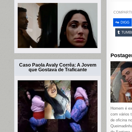
COMPARTI
DIGG
TUMB
Postage
Caso Paola Avaly Corrêa: A Jovem
que Gostava de Traficante
Homem é ex
com vários t
de oficina no
Queimadinha
de Santana