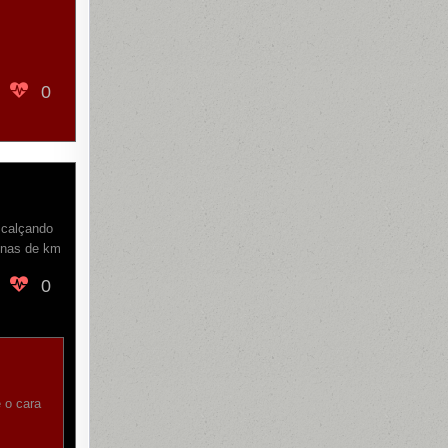
0
 calçando
tenas de km
0
 o cara