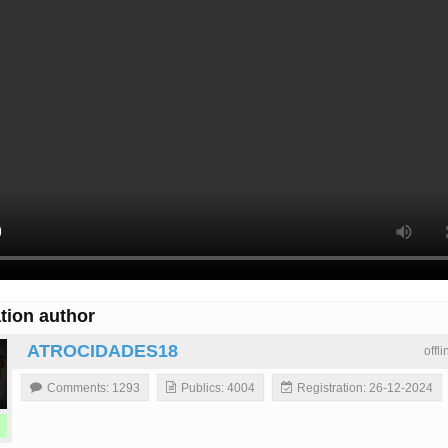
tion author
ATROCIDADES18
offl
Comments: 1293
Publics: 4004
Registration: 26-12-2024