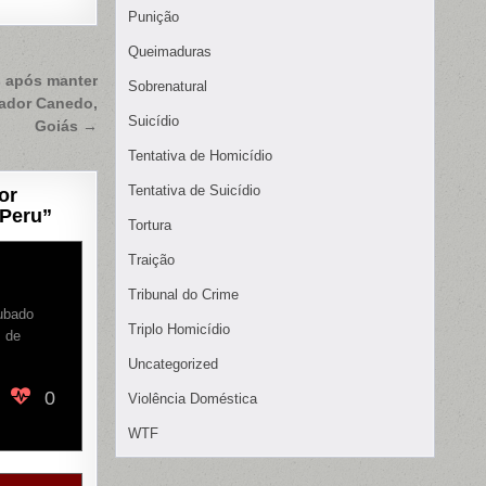
Punição
Queimaduras
s após manter
Sobrenatural
ador Canedo,
Suicídio
Goiás →
Tentativa de Homicídio
Tentativa de Suicídio
or
 Peru
”
Tortura
Traição
Tribunal do Crime
oubado
Triplo Homicídio
s de
Uncategorized
0
Violência Doméstica
WTF