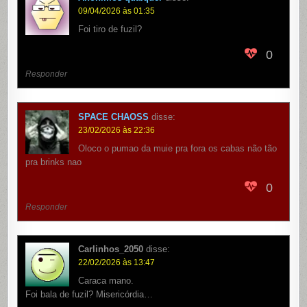
09/04/2026 às 01:35
Foi tiro de fuzil?
0
Responder
SPACE CHAOSS
disse:
23/02/2026 às 22:36
Oloco o pumao da muie pra fora os cabas não tão
pra brinks nao
0
Responder
Carlinhos_2050
disse:
22/02/2026 às 13:47
Caraca mano.
Foi bala de fuzil? Misericórdia…