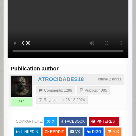
Publication author
ATROCIDADES18
offline 2 horas
Comments: 1298
Publics: 4005
Registration: 26-12-2024
253
COMPARTILHE:
X
FACEBOOK
PINTEREST
LINKEDIN
REDDIT
VK
DIGG
MIX