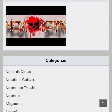
Categorias
Acerto de Contas
Achado de Cadáver
Acidente de Trabalho
Acidentes
SCR
Afogamento
TO
TOP
Agressão