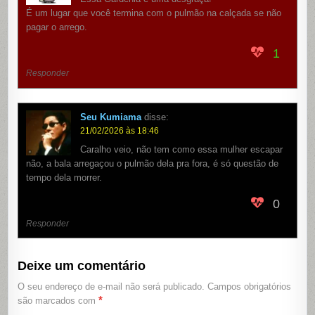
É um lugar que você termina com o pulmão na calçada se não
pagar o arrego.
1
Responder
Seu Kumiama
disse:
21/02/2026 às 18:46
Caralho veio, não tem como essa mulher escapar
não, a bala arregaçou o pulmão dela pra fora, é só questão de
tempo dela morrer.
0
Responder
Deixe um comentário
O seu endereço de e-mail não será publicado.
Campos obrigatórios
*
são marcados com