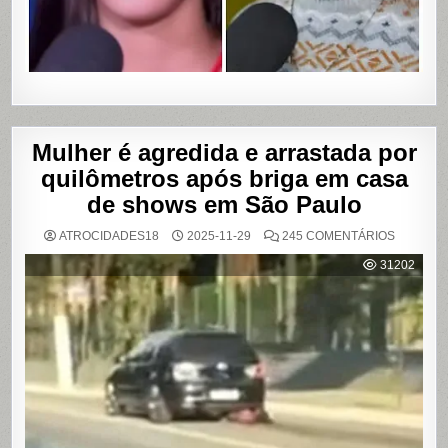
SALVADO
BAHIA
Mulher é agredida e arrastada por
quilômetros após briga em casa
de shows em São Paulo
EM
ATROCIDADES18
2025-11-29
245 COMENTÁRIOS
MULHER
É
31202
AGREDI
E
ARRAST
POR
QUILÔM
APÓS
BRIGA
EM
CASA
DE
SHOWS
EM
SÃO
PAULO