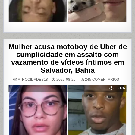
Mulher acusa motoboy de Uber de
cumplicidade em assalto com
vazamento de vídeos íntimos em
Salvador, Bahia
EM
ATROCIDADES18
2025-08-26
245 COMENTÁRIOS
MULHER
ACUSA
35076
MOTOBO
DE
UBER
DE
CUMPLIC
EM
ASSALTO
COM
VAZAME
DE
VÍDEOS
ÍNTIMOS
EM