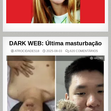
E
FILME
DARK WEB: Última masturbação
EM
ATROCIDADES18
2025-08-03
620 COMENTÁRIOS
DARK
WEB:
44280
ÚLTIMA
MASTUR