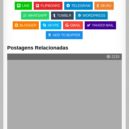
LINE
FLIPBOARD
TELEGRAM
OK.RU
WHATSAPP
TUMBLR
WORDPRESS
BLOGGER
SKYPE
GMAIL
YAHOO! MAIL
ADD TO BUFFER
Postagens Relacionadas
2233