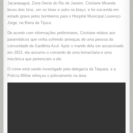
DE
Jacarepaguá, Zona Oeste do Rio de Janeiro. Cristiane Miranda
EXECUÇÃ
levou dois tiros, um no tórax e outro no braço, e foi socorrida em
NO
ANIL,
estado grave pelos bombeiros para o Hospital Municipal Lourenço
ZONA
OESTE
Jorge, na Barra da Tijuca.
DO
RIO
De acordo com informações preliminares, Cristiane relatou aos
paramédicos que vinha sofrendo ameaças de uma pessoa da
comunidade da Gardênia Azul. Após o marido dela ser assassinado
em 2023, ela assumiu o comando de uma borracharia e uma
mecânica que pertenciam a ele.
O crime está sendo investigado pela delegacia da Taquara, e a
Polícia Militar reforçou o policiamento na área.