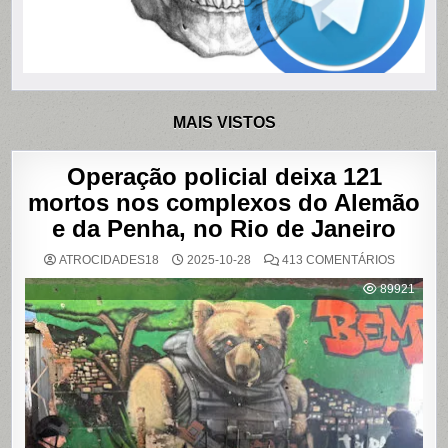
MAIS VISTOS
Operação policial deixa 121
mortos nos complexos do Alemão
e da Penha, no Rio de Janeiro
EM
ATROCIDADES18
2025-10-28
413 COMENTÁRIOS
OPERAÇ
POLICIAL
89921
DEIXA
121
MORTOS
NOS
COMPLE
DO
ALEMÃO
E
DA
PENHA,
NO
RIO
DE