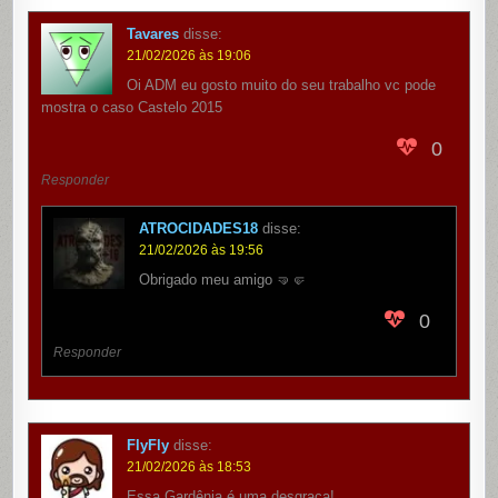
Tavares
disse:
21/02/2026 às 19:06
Oi ADM eu gosto muito do seu trabalho vc pode
mostra o caso Castelo 2015
0
Responder
ATROCIDADES18
disse:
21/02/2026 às 19:56
Obrigado meu amigo 🤜🤛
0
Responder
FlyFly
disse:
21/02/2026 às 18:53
Essa Gardênia é uma desgraça!