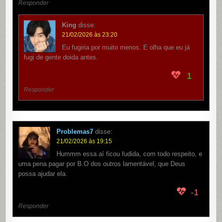
Responder
King
disse:
21/02/2026 às 23:20
Eu fugiria por muito menos. E olha que eu já
fugi de gente doida antes.
1
Responder
Problemas7
disse:
21/02/2026 às 19:15
Hummm essa aí ficou fudida, com todo respeito, e
uma pena pagar por B.O dos outros lamentável, que Deus
possa ajudar ela.
-1
Responder