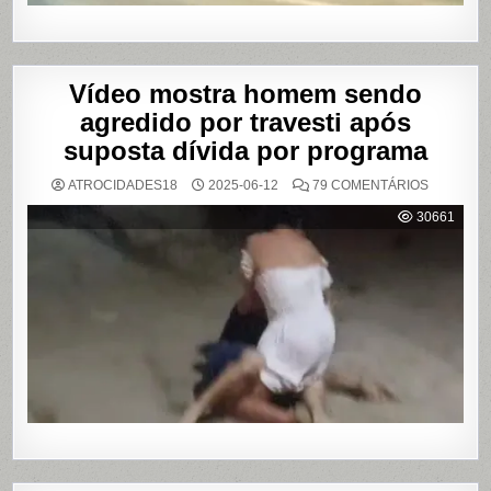
Vídeo mostra homem sendo
agredido por travesti após
suposta dívida por programa
EM
ATROCIDADES18
2025-06-12
79 COMENTÁRIOS
VÍDEO
MOSTRA
30661
HOMEM
SENDO
AGREDID
POR
TRAVESTI
APÓS
SUPOSTA
DÍVIDA
POR
PROGRA