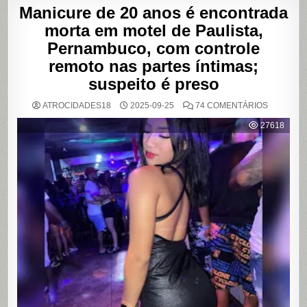
Manicure de 20 anos é encontrada
morta em motel de Paulista,
Pernambuco, com controle
remoto nas partes íntimas;
suspeito é preso
EM
ATROCIDADES18
2025-09-25
74 COMENTÁRIOS
MANICUR
DE
27618
20
ANOS
É
ENCONT
MORTA
EM
MOTEL
DE
PAULISTA
PERNAMB
COM
CONTRO
REMOTO
NAS
PARTES
ÍNTIMAS;
SUSPEIT
É
PRESO