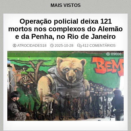
MAIS VISTOS
Operação policial deixa 121
mortos nos complexos do Alemão
e da Penha, no Rio de Janeiro
EM
ATROCIDADES18
2025-10-28
412 COMENTÁRIOS
OPERAÇ
POLICIAL
89606
DEIXA
121
MORTOS
NOS
COMPLE
DO
ALEMÃO
E
DA
PENHA,
NO
RIO
DE
JANEIRO