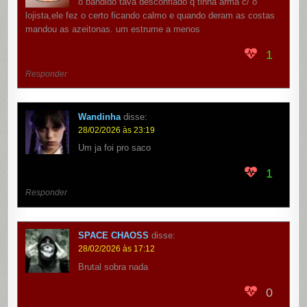
o bandido tava desconfiado q tinha arma c/ o
lojista,ele fez o certo ficando calmo e quando deram as costas
mandou as azeitonas. um estrume a menos
1
Responder
Wandinha
disse:
28/02/2026 às 23:19
Um ja foi pro saco
1
Responder
SPACE CHAOSS
disse:
28/02/2026 às 17:12
Brutal sobra nada
0