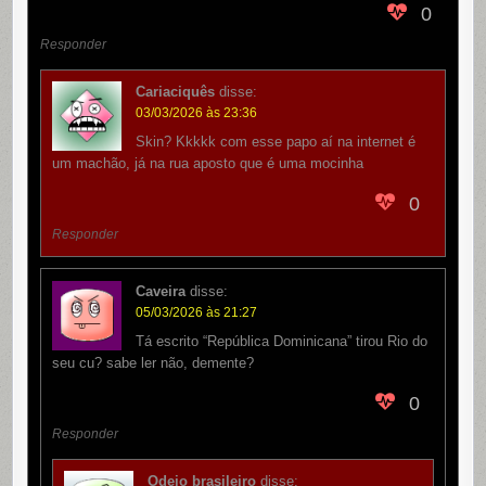
0
Responder
Cariaciquês
disse:
03/03/2026 às 23:36
Skin? Kkkkk com esse papo aí na internet é
um machão, já na rua aposto que é uma mocinha
0
Responder
Caveira
disse:
05/03/2026 às 21:27
Tá escrito “República Dominicana” tirou Rio do
seu cu? sabe ler não, demente?
0
Responder
Odeio brasileiro
disse: