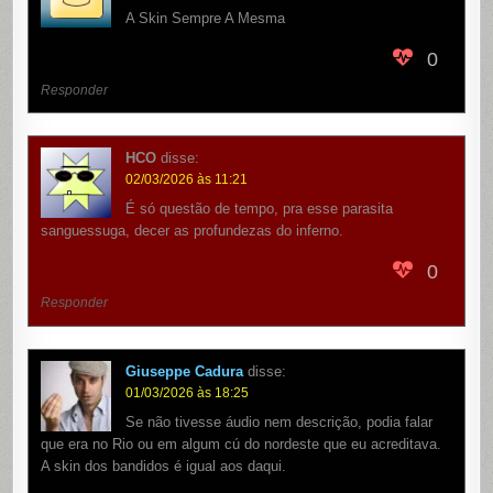
A Skin Sempre A Mesma
0
Responder
HCO
disse:
02/03/2026 às 11:21
É só questão de tempo, pra esse parasita
sanguessuga, decer as profundezas do inferno.
0
Responder
Giuseppe Cadura
disse:
01/03/2026 às 18:25
Se não tivesse áudio nem descrição, podia falar
que era no Rio ou em algum cú do nordeste que eu acreditava.
A skin dos bandidos é igual aos daqui.