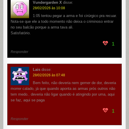
Vundergarden X
disse:
28/02/2026 às 10:08
1:05 tentou pegar a arma e foi cirúrgico pra recuar.
Nota-se que ele a todo momento não deixa o criminoso entrar
no seu balcão porque a arma tava ali.
Satisfatório.
1
Responder
Lais
disse:
28/02/2026 às 07:48
Bem feito, não deveria nem gemer de dor, deveria
morrer calado, já que quando aponta as armas prós outros não
tem medo.. deveria não ligar quando é atingindo por uma, aqui
se faz, aqui se paga
1
Responder