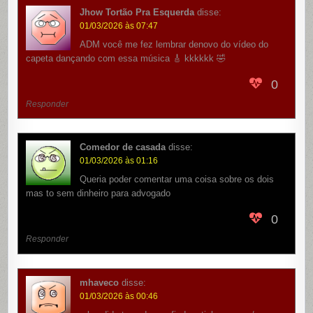
Jhow Tortão Pra Esquerda
disse:
01/03/2026 às 07:47
ADM você me fez lembrar denovo do vídeo do
capeta dançando com essa música 🎸 kkkkkk 🤣
0
Responder
Comedor de casada
disse:
01/03/2026 às 01:16
Queria poder comentar uma coisa sobre os dois
mas to sem dinheiro para advogado
0
Responder
mhaveco
disse:
01/03/2026 às 00:46