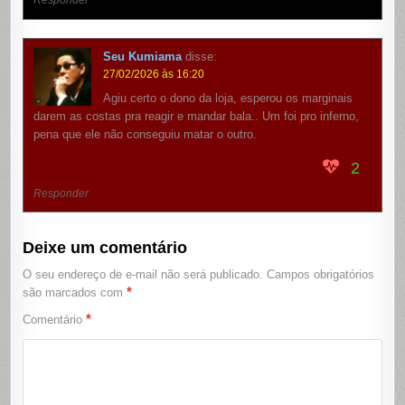
Responder
Seu Kumiama
disse:
27/02/2026 às 16:20
Agiu certo o dono da loja, esperou os marginais
darem as costas pra reagir e mandar bala.. Um foi pro inferno,
pena que ele não conseguiu matar o outro.
2
Responder
Deixe um comentário
O seu endereço de e-mail não será publicado.
Campos obrigatórios
*
são marcados com
*
Comentário