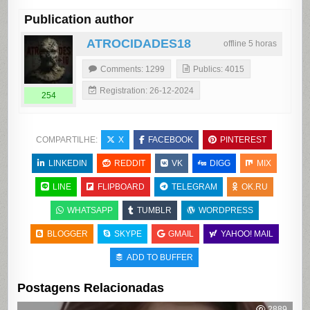
Publication author
ATROCIDADES18
offline 5 horas
Comments: 1299
Publics: 4015
Registration: 26-12-2024
254
COMPARTILHE:
X
FACEBOOK
PINTEREST
LINKEDIN
REDDIT
VK
DIGG
MIX
LINE
FLIPBOARD
TELEGRAM
OK.RU
WHATSAPP
TUMBLR
WORDPRESS
BLOGGER
SKYPE
GMAIL
YAHOO! MAIL
ADD TO BUFFER
Postagens Relacionadas
2889