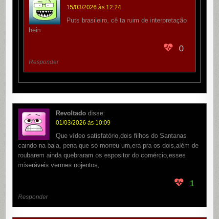
15/03/2026 às 12:24
Puts brasileiro, cê ta ruim de interpretação
hein
0
Responder
Revoltado
disse:
01/03/2026 às 10:09
Que vídeo satisfatório,dois filhos do Santanas
caindo na bala, pena que só morreu um,era pra os dois,além de
roubarem ainda quebraram os espositor do comércio,esses
miseráveis vermes nojentos,
1
Responder