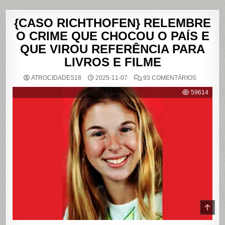
{CASO RICHTHOFEN} RELEMBRE
O CRIME QUE CHOCOU O PAÍS E
QUE VIROU REFERÊNCIA PARA
LIVROS E FILME
EM
ATROCIDADES18
2025-11-07
93 COMENTÁRIOS
{CASO
RICHTHO
59614
RELEMB
O
CRIME
QUE
CHOCOU
O
PAÍS
E
QUE
VIROU
REFERÊN
PARA
LIVROS
E
FILME
SCR
TO
TOP