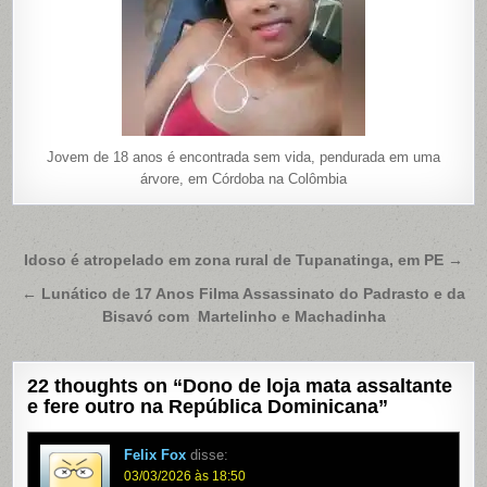
Jovem de 18 anos é encontrada sem vida, pendurada em uma
árvore, em Córdoba na Colômbia
Navegação
Idoso é atropelado em zona rural de Tupanatinga, em PE →
de
← Lunático de 17 Anos Filma Assassinato do Padrasto e da
Post
Bisavó com Martelinho e Machadinha
22 thoughts on “
Dono de loja mata assaltante
e fere outro na República Dominicana
”
Felix Fox
disse:
03/03/2026 às 18:50