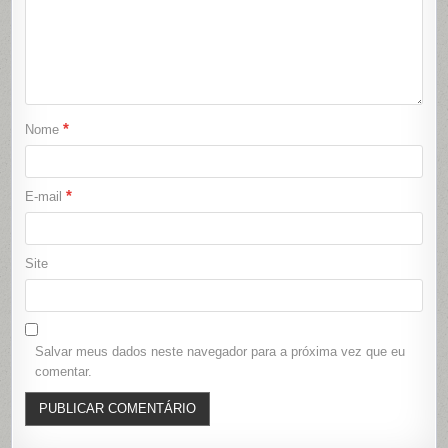
*
Nome
*
E-mail
Site
Salvar meus dados neste navegador para a próxima vez que eu
comentar.