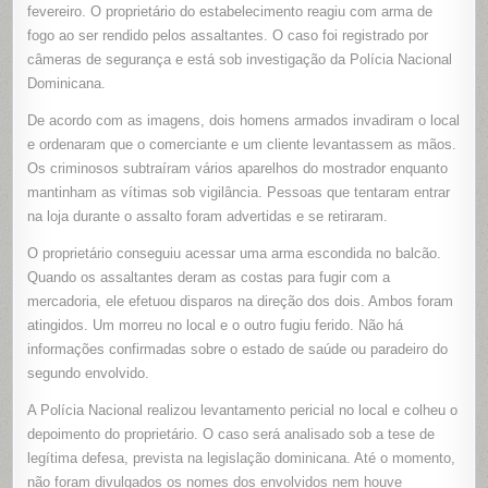
E
fevereiro. O proprietário do estabelecimento reagiu com arma de
FERE
fogo ao ser rendido pelos assaltantes. O caso foi registrado por
OUTRO
NA
câmeras de segurança e está sob investigação da Polícia Nacional
REPÚBLI
DOMINIC
Dominicana.
De acordo com as imagens, dois homens armados invadiram o local
e ordenaram que o comerciante e um cliente levantassem as mãos.
Os criminosos subtraíram vários aparelhos do mostrador enquanto
mantinham as vítimas sob vigilância. Pessoas que tentaram entrar
na loja durante o assalto foram advertidas e se retiraram.
O proprietário conseguiu acessar uma arma escondida no balcão.
Quando os assaltantes deram as costas para fugir com a
mercadoria, ele efetuou disparos na direção dos dois. Ambos foram
atingidos. Um morreu no local e o outro fugiu ferido. Não há
informações confirmadas sobre o estado de saúde ou paradeiro do
segundo envolvido.
A Polícia Nacional realizou levantamento pericial no local e colheu o
depoimento do proprietário. O caso será analisado sob a tese de
legítima defesa, prevista na legislação dominicana. Até o momento,
não foram divulgados os nomes dos envolvidos nem houve