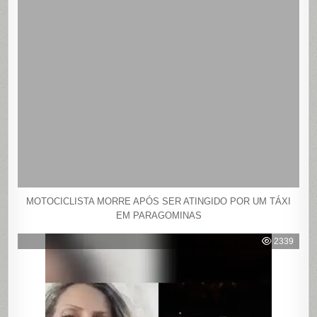
MOTOCICLISTA MORRE APÓS SER ATINGIDO POR UM TÁXI
EM PARAGOMINAS
2339