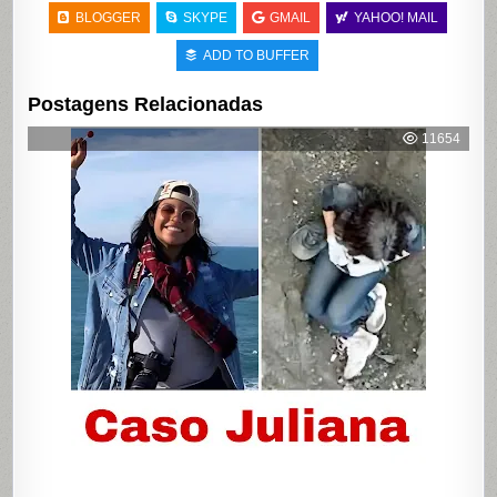
BLOGGER
SKYPE
GMAIL
YAHOO! MAIL
ADD TO BUFFER
Postagens Relacionadas
11654