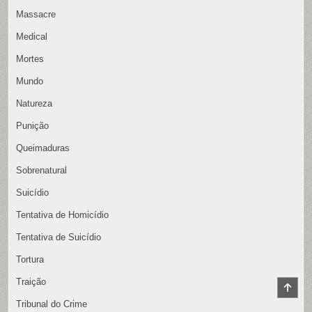
Massacre
Medical
Mortes
Mundo
Natureza
Punição
Queimaduras
Sobrenatural
Suicídio
Tentativa de Homicídio
Tentativa de Suicídio
Tortura
Traição
SCR
TO
Tribunal do Crime
TOP