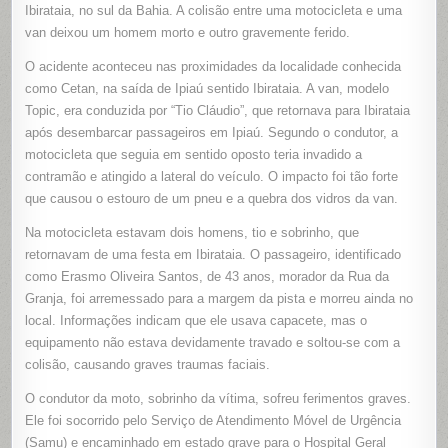
NA
Ibirataia, no sul da Bahia. A colisão entre uma motocicleta e uma
BA-
van deixou um homem morto e outro gravemente ferido.
650
DEIXA
UM
O acidente aconteceu nas proximidades da localidade conhecida
MORTO
E
como Cetan, na saída de Ipiaú sentido Ibirataia. A van, modelo
UM
FERIDO
Topic, era conduzida por “Tio Cláudio”, que retornava para Ibirataia
GRAVE
EM
após desembarcar passageiros em Ipiaú. Segundo o condutor, a
IPIAÚ
(BA)
motocicleta que seguia em sentido oposto teria invadido a
contramão e atingido a lateral do veículo. O impacto foi tão forte
que causou o estouro de um pneu e a quebra dos vidros da van.
Na motocicleta estavam dois homens, tio e sobrinho, que
retornavam de uma festa em Ibirataia. O passageiro, identificado
como Erasmo Oliveira Santos, de 43 anos, morador da Rua da
Granja, foi arremessado para a margem da pista e morreu ainda no
local. Informações indicam que ele usava capacete, mas o
equipamento não estava devidamente travado e soltou-se com a
colisão, causando graves traumas faciais.
O condutor da moto, sobrinho da vítima, sofreu ferimentos graves.
Ele foi socorrido pelo Serviço de Atendimento Móvel de Urgência
(Samu) e encaminhado em estado grave para o Hospital Geral