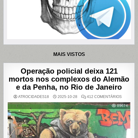
MAIS VISTOS
Operação policial deixa 121
mortos nos complexos do Alemão
e da Penha, no Rio de Janeiro
EM
ATROCIDADES18
2025-10-28
412 COMENTÁRIOS
OPERAÇ
POLICIAL
89674
DEIXA
121
MORTOS
NOS
COMPLE
DO
ALEMÃO
E
DA