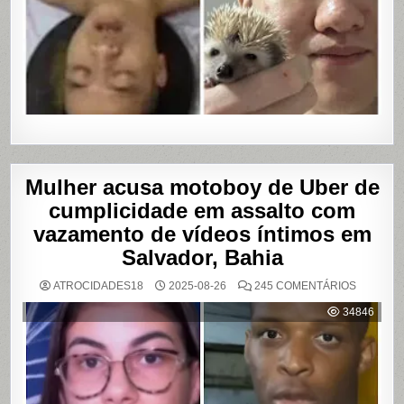
Mulher acusa motoboy de Uber de
cumplicidade em assalto com
vazamento de vídeos íntimos em
Salvador, Bahia
EM
ATROCIDADES18
2025-08-26
245 COMENTÁRIOS
MULHER
ACUSA
34846
MOTOBO
DE
UBER
DE
CUMPLIC
EM
ASSALTO
COM