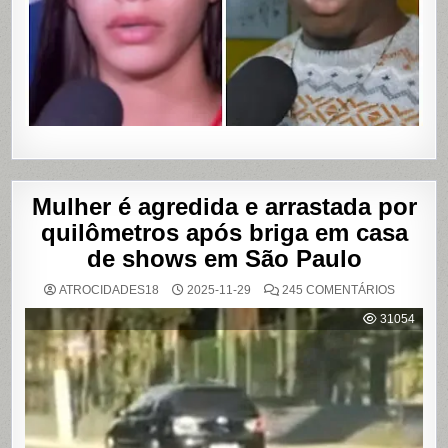
VAZAME
DE
VÍDEOS
ÍNTIMOS
EM
SALVADO
BAHIA
Mulher é agredida e arrastada por
quilômetros após briga em casa
de shows em São Paulo
EM
ATROCIDADES18
2025-11-29
245 COMENTÁRIOS
MULHER
É
31054
AGREDI
E
ARRAST
POR
QUILÔM
APÓS
BRIGA
EM
CASA
DE
SHOWS