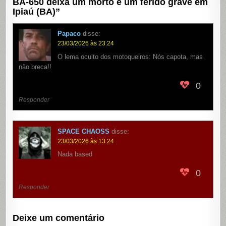
BA-650 deixa um morto e um ferido grave em
Ipiaú (BA)
”
Papaco
disse:
23/03/2026 às 23:24
O lema oculto dos motoqueiros: Nós capota, mas
não breca!!
0
Responder
SPACE CHAOSS
disse:
23/03/2026 às 13:24
Nada based
0
Responder
Deixe um comentário