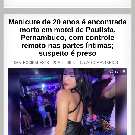
Manicure de 20 anos é encontrada
morta em motel de Paulista,
Pernambuco, com controle
remoto nas partes íntimas;
suspeito é preso
EM
ATROCIDADES18
2025-09-25
74 COMENTÁRIOS
MANICUR
DE
27446
20
ANOS
É
ENCONT
MORTA
EM
MOTEL
DE
PAULISTA
PERNAMB
COM
CONTRO
REMOTO
NAS
PARTES
ÍNTIMAS;
SUSPEIT
É