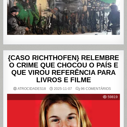
PENHA,
NO
RIO
DE
JANEIRO
{CASO RICHTHOFEN} RELEMBRE
O CRIME QUE CHOCOU O PAÍS E
QUE VIROU REFERÊNCIA PARA
LIVROS E FILME
EM
ATROCIDADES18
2025-11-07
96 COMENTÁRIOS
{CASO
RICHTHO
59819
RELEMB
O
CRIME
QUE
CHOCOU
O
PAÍS
E
QUE