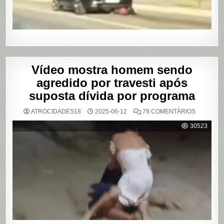
EM
SÃO
PAULO
Vídeo mostra homem sendo
agredido por travesti após
suposta dívida por programa
EM
ATROCIDADES18
2025-06-12
79 COMENTÁRIOS
VÍDEO
MOSTRA
30523
HOMEM
SENDO
AGREDID
POR
TRAVESTI
APÓS
SUPOSTA
DÍVIDA
POR
PROGRA