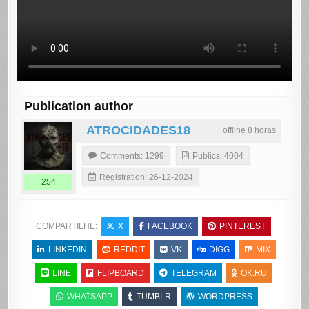
Publication author
ATROCIDADES18
offline 8 horas
Comments: 1299
Publics: 4004
Registration: 26-12-2024
254
COMPARTILHE:
X
FACEBOOK
PINTEREST
LINKEDIN
REDDIT
VK
DIGG
MIX
LINE
FLIPBOARD
TELEGRAM
OK.RU
WHATSAPP
TUMBLR
WORDPRESS