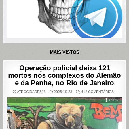
MAIS VISTOS
Operação policial deixa 121
mortos nos complexos do Alemão
e da Penha, no Rio de Janeiro
EM
ATROCIDADES18
2025-10-28
412 COMENTÁRIOS
OPERAÇ
POLICIAL
89626
DEIXA
121
MORTOS
NOS
COMPLE
DO
ALEMÃO
E