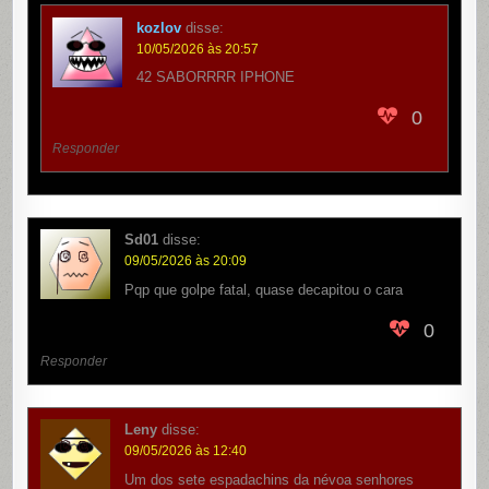
kozlov
disse:
10/05/2026 às 20:57
42 SABORRRR IPHONE
0
Responder
Sd01
disse:
09/05/2026 às 20:09
Pqp que golpe fatal, quase decapitou o cara
0
Responder
Leny
disse:
09/05/2026 às 12:40
Um dos sete espadachins da névoa senhores