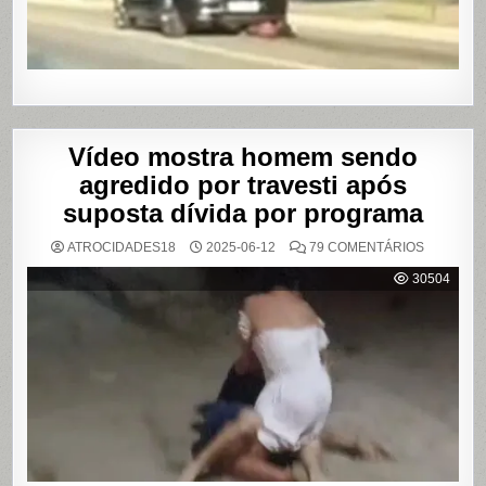
SHOWS
EM
SÃO
PAULO
Vídeo mostra homem sendo
agredido por travesti após
suposta dívida por programa
EM
ATROCIDADES18
2025-06-12
79 COMENTÁRIOS
VÍDEO
MOSTRA
30504
HOMEM
SENDO
AGREDID
POR
TRAVESTI
APÓS
SUPOSTA
DÍVIDA
POR
PROGRA