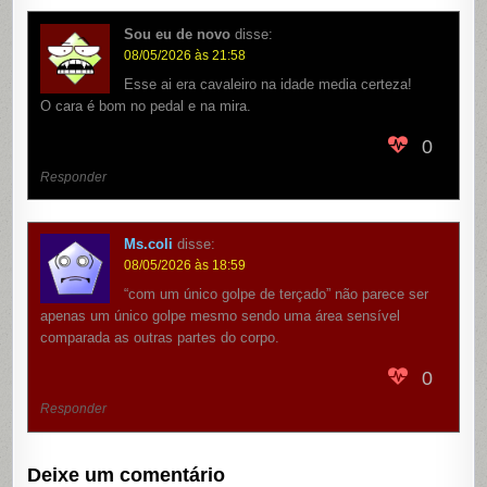
Sou eu de novo
disse:
08/05/2026 às 21:58
Esse ai era cavaleiro na idade media certeza!
O cara é bom no pedal e na mira.
0
Responder
Ms.coli
disse:
08/05/2026 às 18:59
“com um único golpe de terçado” não parece ser
apenas um único golpe mesmo sendo uma área sensível
comparada as outras partes do corpo.
0
Responder
Deixe um comentário