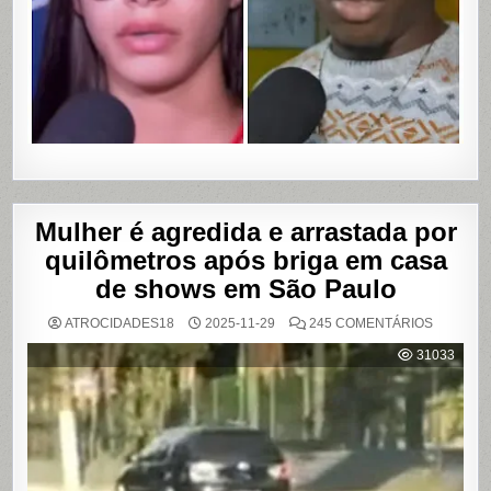
VAZAME
DE
VÍDEOS
ÍNTIMOS
EM
SALVADO
BAHIA
Mulher é agredida e arrastada por
quilômetros após briga em casa
de shows em São Paulo
EM
ATROCIDADES18
2025-11-29
245 COMENTÁRIOS
MULHER
É
31033
AGREDI
E
ARRAST
POR
QUILÔM
APÓS
BRIGA
EM
CASA
DE