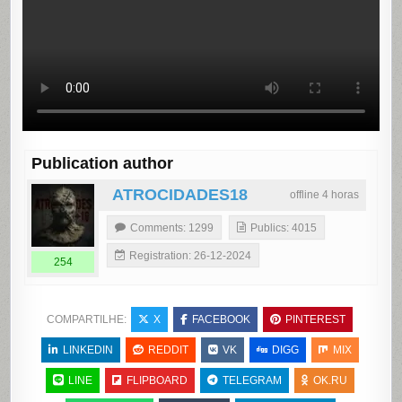
Publication author
ATROCIDADES18
offline 4 horas
Comments: 1299
Publics: 4015
Registration: 26-12-2024
254
COMPARTILHE:
X
FACEBOOK
PINTEREST
LINKEDIN
REDDIT
VK
DIGG
MIX
LINE
FLIPBOARD
TELEGRAM
OK.RU