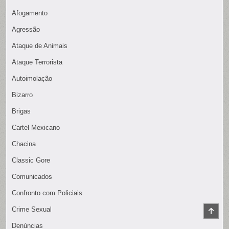
Afogamento
Agressão
Ataque de Animais
Ataque Terrorista
Autoimolação
Bizarro
Brigas
Cartel Mexicano
Chacina
Classic Gore
Comunicados
Confronto com Policiais
Crime Sexual
SCR
TO
TOP
Denúncias