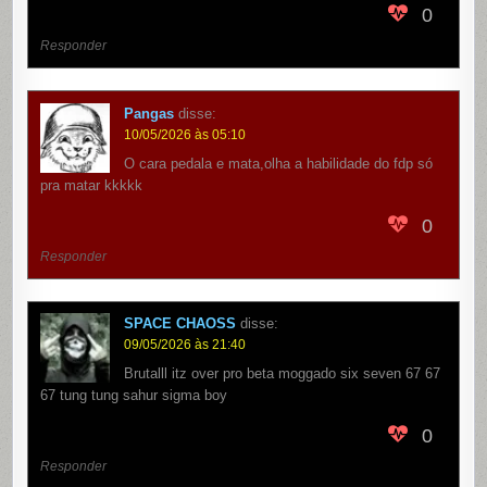
0
Responder
Pangas
disse:
10/05/2026 às 05:10
O cara pedala e mata,olha a habilidade do fdp só
pra matar kkkkk
0
Responder
SPACE CHAOSS
disse:
09/05/2026 às 21:40
Brutalll itz over pro beta moggado six seven 67 67
67 tung tung sahur sigma boy
0
Responder