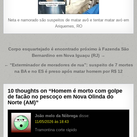
Neta e namorado são suspeitos de matar avô e tentar matar avó em
Ariquemes, RO
Navegação
Corpo esquartejado é encontrado próximo à Fazenda São
Bernardino em Nova Iguaçu (RJ) →
de
Post
← “Exterminador de moradores de rua”: suspeito de 7 mortes
na BA e no ES é preso após matar homem por R$ 12
10 thoughts on “
Homem é morto com golpe
de facão no pescoço em Nova Olinda do
Norte (AM)
”
João melo da Nóbrega
disse:
11/05/2026 às 18:43
Tramontina corte rápido