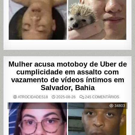
Mulher acusa motoboy de Uber de
cumplicidade em assalto com
vazamento de vídeos íntimos em
Salvador, Bahia
EM
ATROCIDADES18
2025-08-26
245 COMENTÁRIOS
MULHER
ACUSA
34803
MOTOBO
DE
UBER
DE
CUMPLIC
EM
ASSALTO
COM