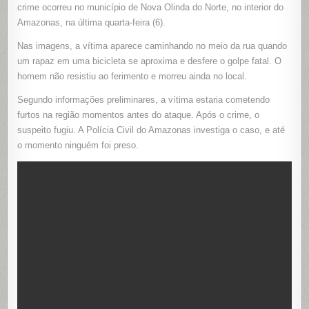
DE
crime ocorreu no município de Nova Olinda do Norte, no interior do
FACÃO
Amazonas, na última quarta-feira (6).
NO
PESCOÇ
EM
Nas imagens, a vítima aparece caminhando no meio da rua quando
NOVA
OLINDA
um rapaz em uma bicicleta se aproxima e desfere o golpe fatal. O
DO
NORTE
homem não resistiu ao ferimento e morreu ainda no local.
(AM)
Segundo informações preliminares, a vítima estaria cometendo
furtos na região momentos antes do ataque. Após o crime, o
suspeito fugiu. A Polícia Civil do Amazonas investiga o caso, e até
o momento ninguém foi preso.