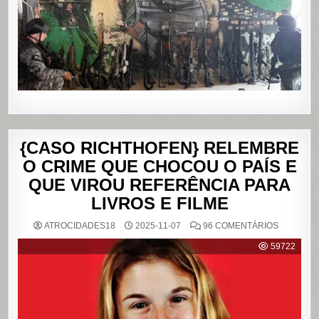
DA
PENHA,
NO
RIO
DE
JANEIRO
{CASO RICHTHOFEN} RELEMBRE
O CRIME QUE CHOCOU O PAÍS E
QUE VIROU REFERÊNCIA PARA
LIVROS E FILME
EM
ATROCIDADES18
2025-11-07
96 COMENTÁRIOS
{CASO
RICHTHO
59722
RELEMB
O
CRIME
QUE
CHOCOU
O
PAÍS
E