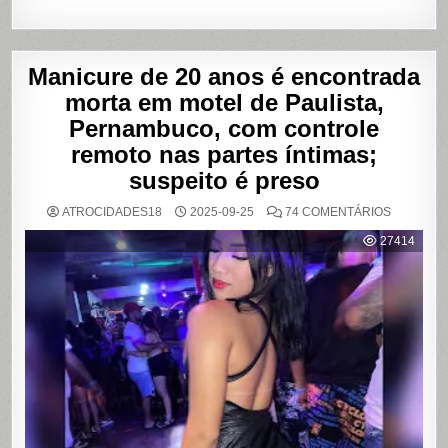
Manicure de 20 anos é encontrada
morta em motel de Paulista,
Pernambuco, com controle
remoto nas partes íntimas;
suspeito é preso
EM
ATROCIDADES18
2025-09-25
74 COMENTÁRIOS
MANICUR
DE
27414
20
ANOS
É
ENCONT
MORTA
EM
MOTEL
DE
PAULISTA
PERNAMB
COM
CONTRO
REMOTO
NAS
PARTES
ÍNTIMAS;
SUSPEIT