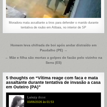
Moradora mata assaltante a tiros para defender o marido durante
tentativa de roubo em Atibaia, no interior de SP
Navegação
Homem leva chifrada de boi após andar distraído em
Paudalho (PE) →
de
Post
← Mãe e filha são mortas a golpes de facão pelo vizinho na
Serra (ES)
5 thoughts on “
Vítima reage com faca e mata
assaltante durante tentativa de invasão a casa
em Outeiro (PA)
”
Luixzy
disse:
03/06/2026 às 01:53