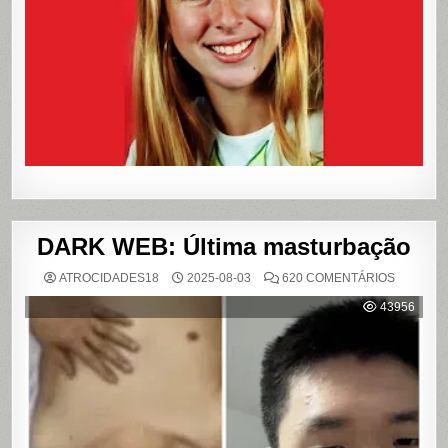
E
QUE
VIROU
REFERÊN
PARA
LIVROS
E
FILME
DARK WEB: Última masturbação
EM
ATROCIDADES18
2025-08-03
620 COMENTÁRIOS
DARK
WEB:
43956
ÚLTIMA
MASTUR