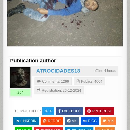
Publication author
ATROCIDADES18
offline 4 horas
Comments: 1299
Publics: 4004
Registration: 26-12-2024
254
COMPARTILHE:
X
FACEBOOK
PINTEREST
LINKEDIN
REDDIT
VK
DIGG
MIX