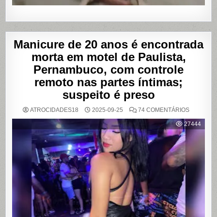
Manicure de 20 anos é encontrada
morta em motel de Paulista,
Pernambuco, com controle
remoto nas partes íntimas;
suspeito é preso
EM
ATROCIDADES18
2025-09-25
74 COMENTÁRIOS
MANICUR
DE
27444
20
ANOS
É
ENCONT
MORTA
EM
MOTEL
DE
PAULISTA
PERNAMB
COM
CONTRO
REMOTO
NAS
PARTES
ÍNTIMAS;