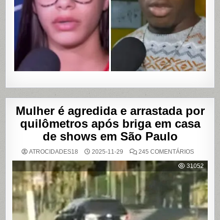
COM
VAZAME
DE
VÍDEOS
ÍNTIMOS
EM
SALVADO
BAHIA
Mulher é agredida e arrastada por
quilômetros após briga em casa
de shows em São Paulo
EM
ATROCIDADES18
2025-11-29
245 COMENTÁRIOS
MULHER
É
31052
AGREDI
E
ARRAST
POR
QUILÔM
APÓS
BRIGA
EM
CASA