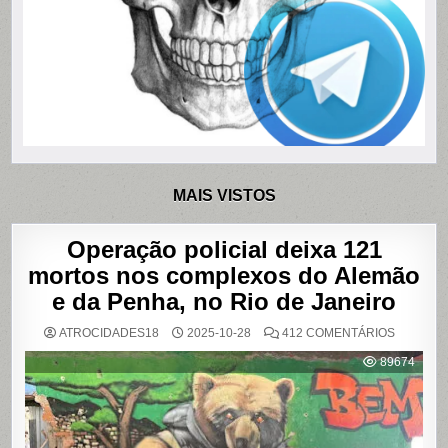
MAIS VISTOS
Operação policial deixa 121
mortos nos complexos do Alemão
e da Penha, no Rio de Janeiro
EM
ATROCIDADES18
2025-10-28
412 COMENTÁRIOS
OPERAÇ
POLICIAL
89674
DEIXA
121
MORTOS
NOS
COMPLE
DO
ALEMÃO