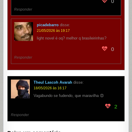
0
Responder
picadebarro
disse:
21/05/2026 às 19:17
light novel é oq? melhor q brasileirinhas?
0
Responder
Theul Lascoh Avarah
disse:
18/05/2026 às 16:17
Vagabundo se fudendo, que maravilha 😍
2
Responder