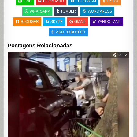
LINE
FLIPBOARD
TELEGRAM
OK.RU
WHATSAPP
TUMBLR
WORDPRESS
BLOGGER
SKYPE
GMAIL
YAHOO! MAIL
ADD TO BUFFER
Postagens Relacionadas
2992