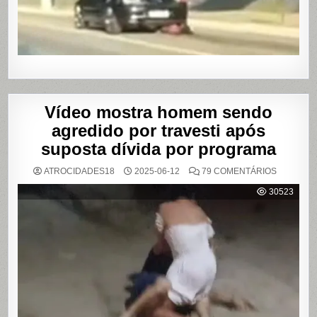
DE
SHOWS
EM
SÃO
PAULO
Vídeo mostra homem sendo
agredido por travesti após
suposta dívida por programa
EM
ATROCIDADES18
2025-06-12
79 COMENTÁRIOS
VÍDEO
MOSTRA
30523
HOMEM
SENDO
AGREDID
POR
TRAVESTI
APÓS
SUPOSTA
DÍVIDA
POR
PROGRA