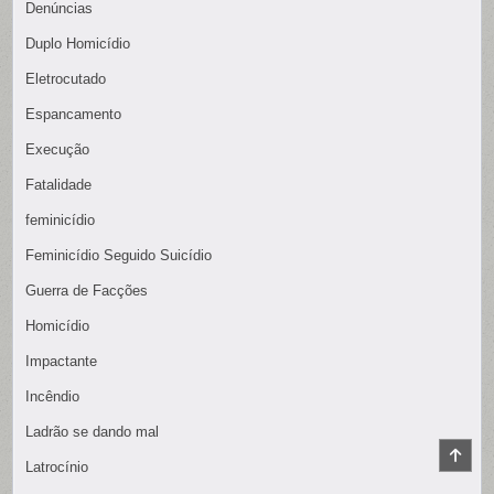
Denúncias
Duplo Homicídio
Eletrocutado
Espancamento
Execução
Fatalidade
feminicídio
Feminicídio Seguido Suicídio
Guerra de Facções
Homicídio
Impactante
Incêndio
Ladrão se dando mal
SCR
Latrocínio
TO
TOP