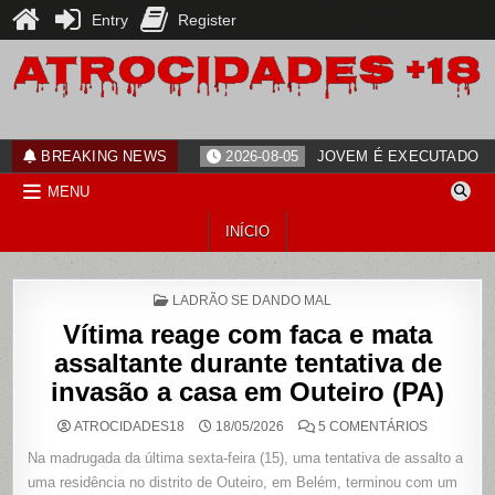
Entry
Register
Skip
to
content
ATROCIDADES+18
noticias
BREAKING NEWS
2026-08-05
JOVEM É EXECUTADO PO
MENU
INÍCIO
POSTED
LADRÃO SE DANDO MAL
IN
Vítima reage com faca e mata
assaltante durante tentativa de
invasão a casa em Outeiro (PA)
EM
ATROCIDADES18
18/05/2026
5 COMENTÁRIOS
VÍTIMA
REAGE
Na madrugada da última sexta-feira (15), uma tentativa de assalto a
COM
FACA
uma residência no distrito de Outeiro, em Belém, terminou com um
E