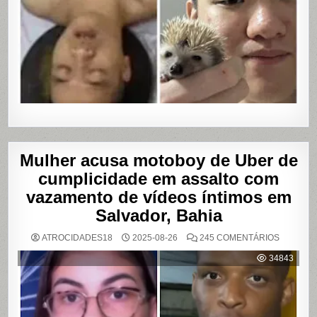
Mulher acusa motoboy de Uber de
cumplicidade em assalto com
vazamento de vídeos íntimos em
Salvador, Bahia
EM
ATROCIDADES18
2025-08-26
245 COMENTÁRIOS
MULHER
ACUSA
34843
MOTOBO
DE
UBER
DE
CUMPLIC
EM
ASSALTO