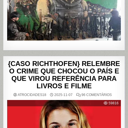
E
DA
PENHA,
NO
RIO
DE
JANEIRO
{CASO RICHTHOFEN} RELEMBRE
O CRIME QUE CHOCOU O PAÍS E
QUE VIROU REFERÊNCIA PARA
LIVROS E FILME
EM
ATROCIDADES18
2025-11-07
96 COMENTÁRIOS
{CASO
RICHTHO
59816
RELEMB
O
CRIME
QUE
CHOCOU
O
PAÍS