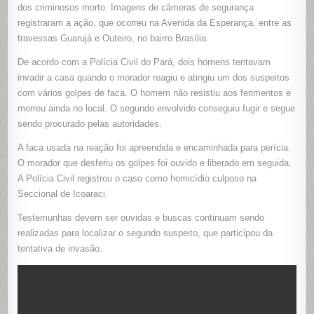
MATA
dos criminosos morto. Imagens de câmeras de segurança
ASSALTAN
registraram a ação, que ocorreu na Avenida da Esperança, entre as
DURANTE
TENTATIVA
travessas Guarujá e Outeiro, no bairro Brasília.
DE
INVASÃO
A
De acordo com a Polícia Civil do Pará, dois homens tentavam
CASA
EM
invadir a casa quando o morador reagiu e atingiu um dos suspeitos
OUTEIRO
(PA)
com vários golpes de faca. O homem não resistiu aos ferimentos e
morreu ainda no local. O segundo envolvido conseguiu fugir e segue
sendo procurado pelas autoridades.
A faca usada na reação foi apreendida e encaminhada para perícia.
O morador que desferiu os golpes foi ouvido e liberado em seguida.
A Polícia Civil registrou o caso como homicídio culposo na
Seccional de Icoaraci.
Testemunhas devem ser ouvidas e buscas continuam sendo
realizadas para localizar o segundo suspeito, que participou da
tentativa de invasão.