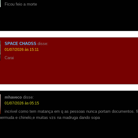
Ficou feio a morte
SPACE CHAOSS
disse:
01/07/2026 às 15:11
Carai
mhaveco
disse:
01/07/2026 às 05:15
incrivel como tem matança em q as pessoas nunca portam documentos. f
 bermuda e chinelo,e muitas vzs na madruga dando sopa