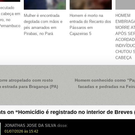
ecutado
a cabeça em
Mulher é encontrada
Homem é morto na
HOMEM
ro, no
degolada com mãos e
entrada do Recanto dos
EMBRIAG
 Pernambuco
pés amarrados em
Pássaros em
MORRE A
Pirabas, no Pará
Cajazeiras 5
APÓS SE
ACORDAD
INDIVÍDU
CHUTOU 
CABEÇA
ação
re atropelado com rosto
Homem conhecido como “Pap
 estrada para Bragança (PA)
facadas e pedradas na Feir
ts on “
Homicídio é registrado no interior de Breves 
JONATHAS JOSE DA SILVA
disse:
01/07/2026 às 15:42