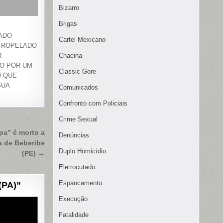
Bizarro
Brigas
ADO
Cartel Mexicano
TROPELADO
R
Chacina
O POR UM
Classic Gore
O QUE
SUA
Comunicados
Confronto com Policiais
Crime Sexual
a” é morto a
Denúncias
a de Beberibe
Duplo Homicídio
(PE) →
Eletrocutado
Espancamento
(PA)
”
Execução
Fatalidade