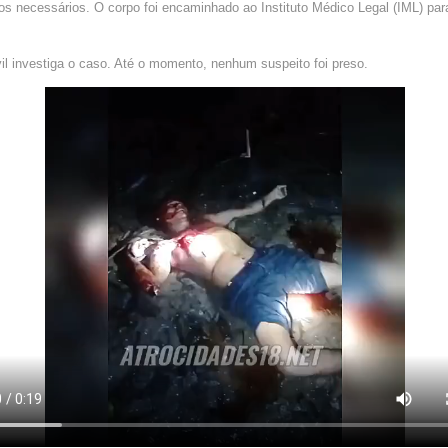
os necessários. O corpo foi encaminhado ao Instituto Médico Legal (IML) pa
vil investiga o caso. Até o momento, nenhum suspeito foi preso.