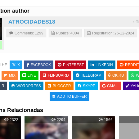
tion author
ATROCIDADES18
off
Comments: 1299
Publics: 4004
Registration: 26-12-2024
LHE:
X
FACEBOOK
PINTEREST
LINKEDIN
REDDIT
MIX
LINE
FLIPBOARD
TELEGRAM
OK.RU
W
LR
WORDPRESS
BLOGGER
SKYPE
GMAIL
YAH
ADD TO BUFFER
ns Relacionadas
2322
2294
1566