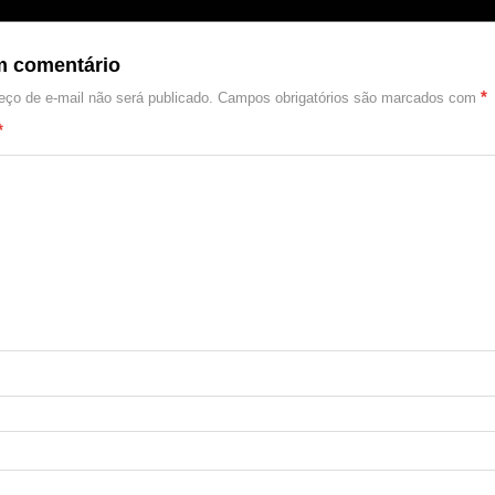
m comentário
*
ço de e-mail não será publicado.
Campos obrigatórios são marcados com
*