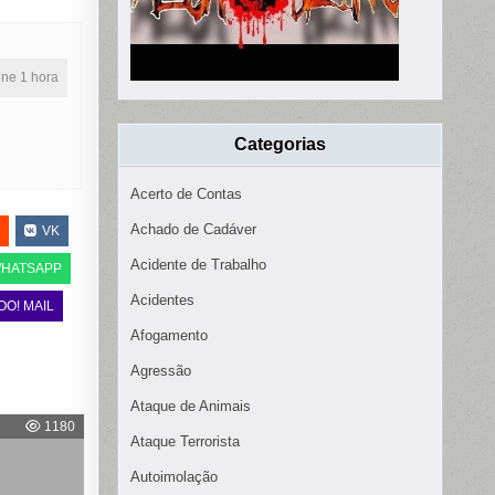
line 1 hora
Categorias
Acerto de Contas
Achado de Cadáver
VK
Acidente de Trabalho
HATSAPP
Acidentes
OO! MAIL
Afogamento
Agressão
Ataque de Animais
1180
Ataque Terrorista
Autoimolação