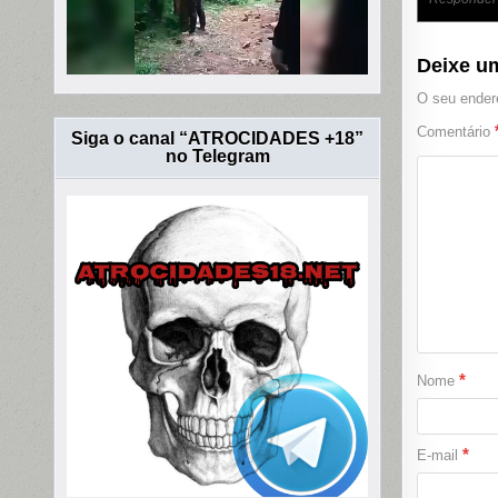
Deixe u
O seu endere
Comentário
Siga o canal “ATROCIDADES +18”
no Telegram
*
Nome
*
E-mail