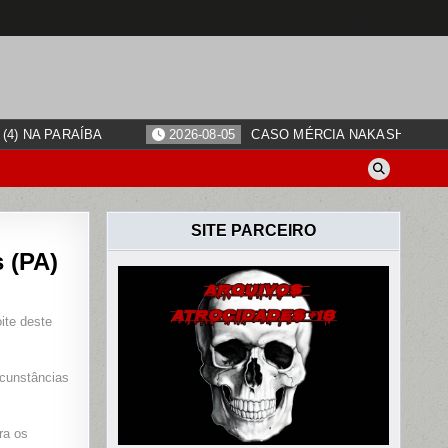
4) NA PARAÍBA
2026-08-05
CASO MÉRCIA NAKASHIMA: O
SITE PARCEIRO
s (PA)
O
ite deste
ADO
rcunstâncias
ra os