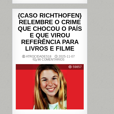
{CASO RICHTHOFEN}
RELEMBRE O CRIME
QUE CHOCOU O PAÍS
E QUE VIROU
REFERÊNCIA PARA
LIVROS E FILME
ATROCIDADES18
2025-11-07
EM
96 COMENTÁRIOS
{CASO
RICHTHOFEN}
59857
RELEMBRE
O
CRIME
QUE
CHOCOU
O
PAÍS
E
QUE
VIROU
REFERÊNCIA
PARA
LIVROS
E
FILME