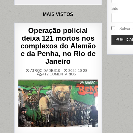
Site
MAIS VISTOS
Operação policial
Salvar 
deixa 121 mortos nos
complexos do Alemão
e da Penha, no Rio de
Janeiro
ATROCIDADES18
2025-10-28
EM
412 COMENTÁRIOS
OPERAÇÃO
POLICIAL
89680
DEIXA
121
MORTOS
NOS
COMPLEXOS
DO
ALEMÃO
E
DA
PENHA,
NO
RIO
DE
JANEIRO