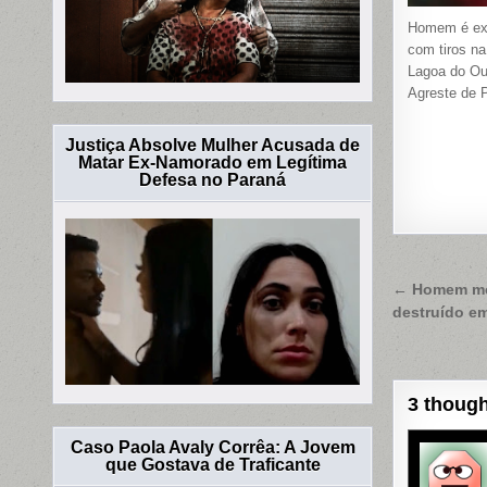
Homem é ex
com tiros n
Lagoa do Ou
Agreste de
Justiça Absolve Mulher Acusada de
Matar Ex-Namorado em Legítima
Defesa no Paraná
Naveg
← Homem mor
destruído em
de
Post
3 though
Caso Paola Avaly Corrêa: A Jovem
que Gostava de Traficante