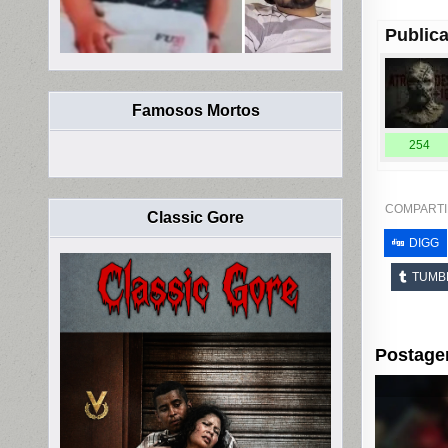
Publica
Famosos Mortos
254
COMPARTI
Classic Gore
DIGG
TUMB
Postage