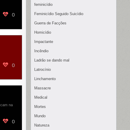
feminicídio
Feminicídio Seguido Suicídio
0
Guerra de Facções
Homicídio
Impactante
Incêndio
Ladrão se dando mal
0
Latrocínio
Linchamento
Massacre
Medical
icam na
Mortes
Mundo
0
Natureza