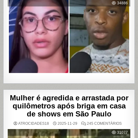
ACUSA
34886
MOTOBO
DE
UBER
DE
CUMPLIC
EM
ASSALTO
COM
VAZAME
DE
VÍDEOS
ÍNTIMOS
EM
SALVADO
BAHIA
Mulher é agredida e arrastada por
quilômetros após briga em casa
de shows em São Paulo
EM
ATROCIDADES18
2025-11-29
245 COMENTÁRIOS
MULHER
É
31077
AGREDI