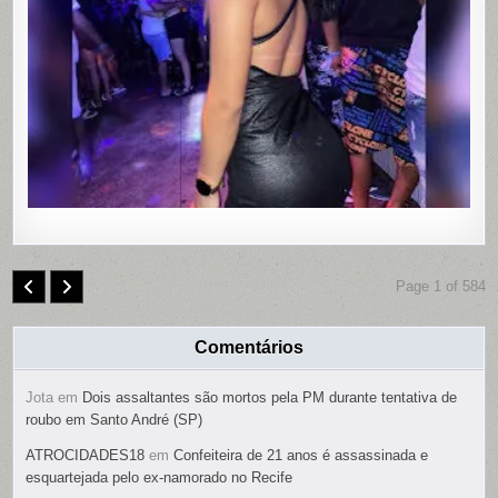
PAULISTA
PERNAMB
COM
CONTRO
REMOTO
NAS
PARTES
ÍNTIMAS;
SUSPEIT
É
PRESO
Page 1 of 584
Comentários
Jota
em
Dois assaltantes são mortos pela PM durante tentativa de
roubo em Santo André (SP)
ATROCIDADES18
em
Confeiteira de 21 anos é assassinada e
esquartejada pelo ex-namorado no Recife