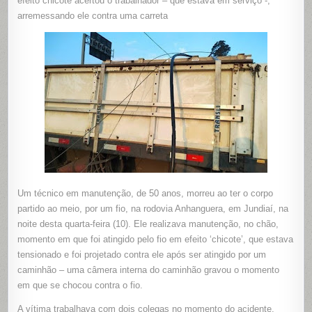
efeito chicote acertou o trabalhador – que estava em serviço -,
VÍTIMA
AO
arremessando ele contra uma carreta
MEIO
EM
JUNDIAÍ-
SP
Um técnico em manutenção, de 50 anos, morreu ao ter o corpo
partido ao meio, por um fio, na rodovia Anhanguera, em Jundiaí, na
noite desta quarta-feira (10). Ele realizava manutenção, no chão,
momento em que foi atingido pelo fio em efeito ‘chicote’, que estava
tensionado e foi projetado contra ele após ser atingido por um
caminhão – uma câmera interna do caminhão gravou o momento
em que se chocou contra o fio.
A vítima trabalhava com dois colegas no momento do acidente,