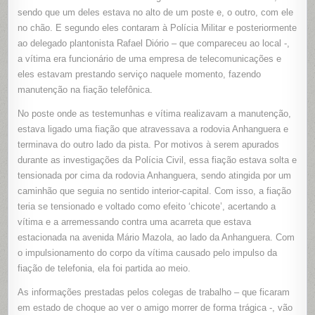
sendo que um deles estava no alto de um poste e, o outro, com ele
no chão. E segundo eles contaram à Polícia Militar e posteriormente
ao delegado plantonista Rafael Diório – que compareceu ao local -,
a vítima era funcionário de uma empresa de telecomunicações e
eles estavam prestando serviço naquele momento, fazendo
manutenção na fiação telefônica.
No poste onde as testemunhas e vítima realizavam a manutenção,
estava ligado uma fiação que atravessava a rodovia Anhanguera e
terminava do outro lado da pista. Por motivos à serem apurados
durante as investigações da Polícia Civil, essa fiação estava solta e
tensionada por cima da rodovia Anhanguera, sendo atingida por um
caminhão que seguia no sentido interior-capital. Com isso, a fiação
teria se tensionado e voltado como efeito ‘chicote’, acertando a
vítima e a arremessando contra uma acarreta que estava
estacionada na avenida Mário Mazola, ao lado da Anhanguera. Com
o impulsionamento do corpo da vítima causado pelo impulso da
fiação de telefonia, ela foi partida ao meio.
As informações prestadas pelos colegas de trabalho – que ficaram
em estado de choque ao ver o amigo morrer de forma trágica -, vão