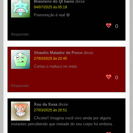
Brasileiro do QI baixo
disse:
04/07/2025 às 05:19
Premonição é real 💀
0
Responder
Shawlin Matador de Porco
disse:
27/03/2025 às 22:45
Cortou o maluco no meio
0
Responder
Xou da Xuxa
disse:
27/03/2025 às 20:51
CAcete!! Imagina você vivo ainda por alguns
instantes percebendo que metade do seu corpo foi embora.