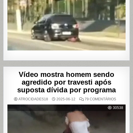
E
ARRAST
POR
QUILÔM
APÓS
BRIGA
EM
CASA
DE
SHOWS
EM
SÃO
PAULO
Vídeo mostra homem sendo
agredido por travesti após
suposta dívida por programa
EM
ATROCIDADES18
2025-06-12
79 COMENTÁRIOS
VÍDEO
MOSTRA
30538
HOMEM
SENDO
AGREDID
POR
TRAVESTI
APÓS
SUPOSTA