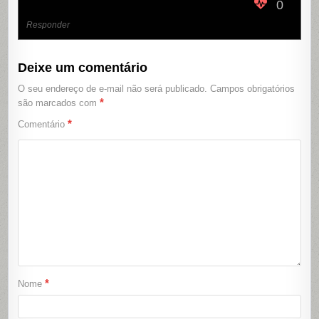
0
Responder
Deixe um comentário
O seu endereço de e-mail não será publicado.
Campos obrigatórios
*
são marcados com
*
Comentário
*
Nome