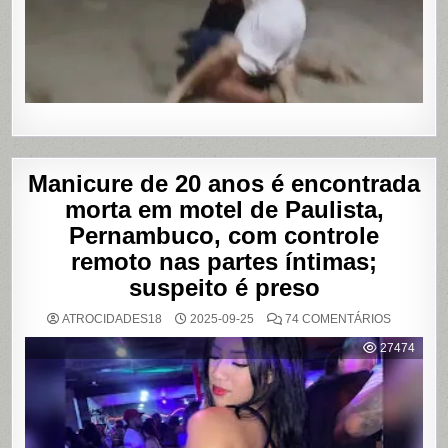
DÍVIDA
POR
PROGRA
Manicure de 20 anos é encontrada
morta em motel de Paulista,
Pernambuco, com controle
remoto nas partes íntimas;
suspeito é preso
EM
ATROCIDADES18
2025-09-25
74 COMENTÁRIOS
MANICUR
DE
27474
20
ANOS
É
ENCONT
MORTA
EM
MOTEL
DE