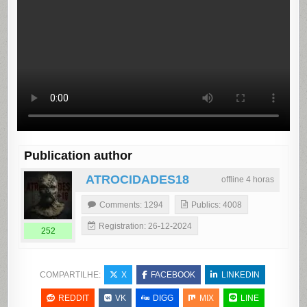
Publication author
ATROCIDADES18
offline 4 horas
Comments: 1294
Publics: 4008
Registration: 26-12-2024
252
COMPARTILHE:
X
FACEBOOK
LINKEDIN
REDDIT
VK
DIGG
MIX
LINE