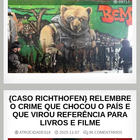
POLICIAL
89717
DEIXA
121
MORTOS
NOS
COMPLE
DO
ALEMÃO
E
DA
PENHA,
NO
RIO
DE
JANEIRO
{CASO RICHTHOFEN} RELEMBRE
O CRIME QUE CHOCOU O PAÍS E
QUE VIROU REFERÊNCIA PARA
LIVROS E FILME
EM
ATROCIDADES18
2025-11-07
96 COMENTÁRIOS
{CASO
RICHTHO