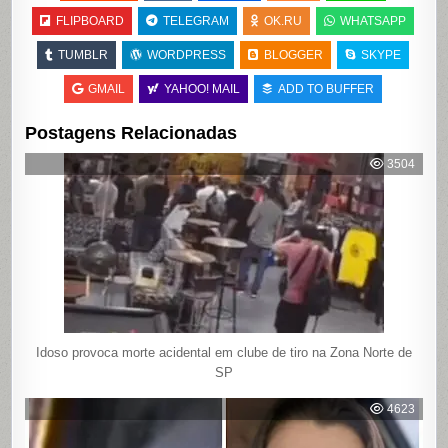
FLIPBOARD
TELEGRAM
OK.RU
WHATSAPP
TUMBLR
WORDPRESS
BLOGGER
SKYPE
GMAIL
YAHOO! MAIL
ADD TO BUFFER
Postagens Relacionadas
3504
Idoso provoca morte acidental em clube de tiro na Zona Norte de
SP
4623