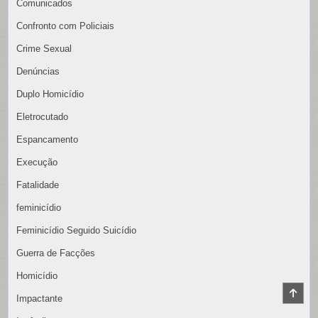
Comunicados
Confronto com Policiais
Crime Sexual
Denúncias
Duplo Homicídio
Eletrocutado
Espancamento
Execução
Fatalidade
feminicídio
Feminicídio Seguido Suicídio
Guerra de Facções
Homicídio
SCR
Impactante
TO
TOP