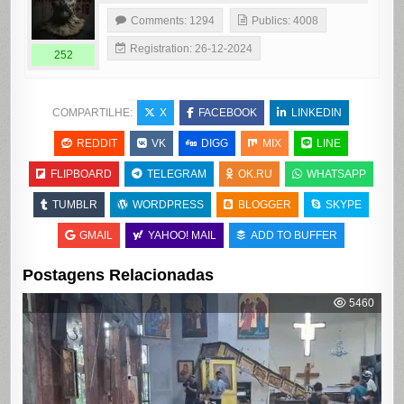
Comments: 1294
Publics: 4008
Registration: 26-12-2024
252
COMPARTILHE:
X
FACEBOOK
LINKEDIN
REDDIT
VK
DIGG
MIX
LINE
FLIPBOARD
TELEGRAM
OK.RU
WHATSAPP
TUMBLR
WORDPRESS
BLOGGER
SKYPE
GMAIL
YAHOO! MAIL
ADD TO BUFFER
Postagens Relacionadas
5460