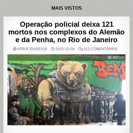
MAIS VISTOS
Operação policial deixa 121
mortos nos complexos do Alemão
e da Penha, no Rio de Janeiro
EM
ATROCIDADES18
2025-10-28
412 COMENTÁRIOS
OPERAÇ
POLICIAL
89717
DEIXA
121
MORTOS
NOS
COMPLE
DO
ALEMÃO
E
DA
PENHA,
NO
RIO
DE
JANEIRO