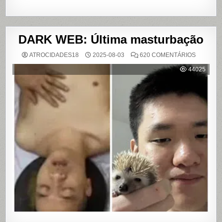
DARK WEB: Última masturbação
EM
ATROCIDADES18
2025-08-03
620 COMENTÁRIOS
DARK
WEB:
44025
ÚLTIMA
MASTUR