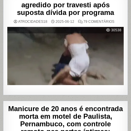
agredido por travesti após
suposta dívida por programa
EM
ATROCIDADES18
2025-06-12
79 COMENTÁRIOS
VÍDEO
MOSTRA
30538
HOMEM
SENDO
AGREDID
POR
TRAVESTI
APÓS
SUPOSTA
DÍVIDA
POR
PROGRA
Manicure de 20 anos é encontrada
morta em motel de Paulista,
Pernambuco, com controle