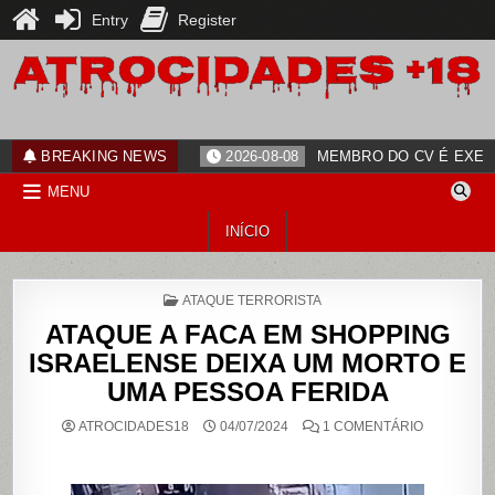
Entry
Register
Skip
to
content
ATROCIDADES+18
noticias
BREAKING NEWS
2026-08-08
MEMBRO DO CV É EXECU
MENU
INÍCIO
POSTED
ATAQUE TERRORISTA
IN
ATAQUE A FACA EM SHOPPING
ISRAELENSE DEIXA UM MORTO E
UMA PESSOA FERIDA
EM
ATROCIDADES18
04/07/2024
1 COMENTÁRIO
ATAQUE
A
FACA
EM
SHOPPING