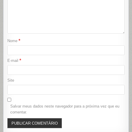
*
Nome
*
E-mail
Site
Salvar meus dados neste navegador para a próxima vez que eu
comentar.