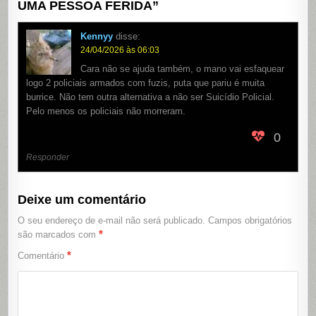
UMA PESSOA FERIDA
”
Kennyy
disse:
24/04/2026 às 06:03
Cara não se ajuda também, o mano vai esfaquear
logo 2 policiais armados com fuzis, puta que pariu é muita
burrice. Não tem outra alternativa a não ser Suicídio Policial.
Pelo menos os policiais não morreram.
0
Responder
Deixe um comentário
O seu endereço de e-mail não será publicado.
Campos obrigatórios
*
são marcados com
*
Comentário