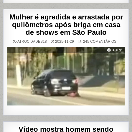
Mulher é agredida e arrastada por
quilômetros após briga em casa
de shows em São Paulo
EM
ATROCIDADES18
2025-11-29
245 COMENTÁRIOS
MULHER
É
31076
AGREDI
E
ARRAST
POR
QUILÔM
APÓS
BRIGA
EM
CASA
DE
SHOWS
EM
SÃO
PAULO
Vídeo mostra homem sendo