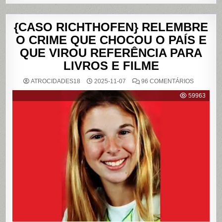
{CASO RICHTHOFEN} RELEMBRE
O CRIME QUE CHOCOU O PAÍS E
QUE VIROU REFERÊNCIA PARA
LIVROS E FILME
EM
ATROCIDADES18
2025-11-07
96 COMENTÁRIOS
{CASO
RICHTHO
59963
RELEMB
O
CRIME
QUE
CHOCOU
O
PAÍS
E
QUE
VIROU
REFERÊN
PARA
LIVROS
E
FILME