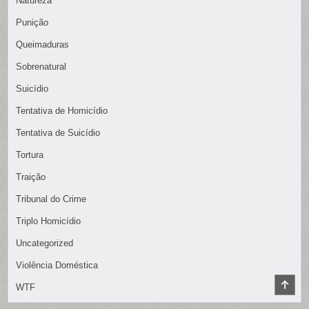
Natureza
Punição
Queimaduras
Sobrenatural
Suicídio
Tentativa de Homicídio
Tentativa de Suicídio
Tortura
Traição
Tribunal do Crime
Triplo Homicídio
Uncategorized
Violência Doméstica
SCR
WTF
TO
TOP