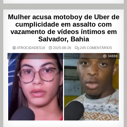
Mulher acusa motoboy de Uber de
cumplicidade em assalto com
vazamento de vídeos íntimos em
Salvador, Bahia
EM
ATROCIDADES18
2025-08-26
245 COMENTÁRIOS
MULHER
ACUSA
34886
MOTOBO
DE
UBER
DE
CUMPLIC
EM
ASSALTO
COM
VAZAME
DE
VÍDEOS
ÍNTIMOS
EM
SALVADO
BAHIA