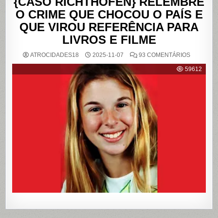
{CASO RICHTHOFEN} RELEMBRE
O CRIME QUE CHOCOU O PAÍS E
QUE VIROU REFERÊNCIA PARA
LIVROS E FILME
EM
ATROCIDADES18
2025-11-07
93 COMENTÁRIOS
{CASO
RICHTHO
59612
RELEMB
O
CRIME
QUE
CHOCOU
O
PAÍS
E
QUE
VIROU
REFERÊN
PARA
LIVROS
E
FILME