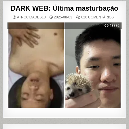
DARK WEB: Última masturbação
EM
ATROCIDADES18
2025-08-03
620 COMENTÁRIOS
DARK
WEB:
43885
ÚLTIMA
MASTUR