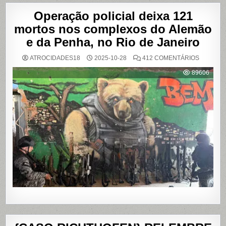
Operação policial deixa 121
mortos nos complexos do Alemão
e da Penha, no Rio de Janeiro
EM
ATROCIDADES18
2025-10-28
412 COMENTÁRIOS
OPERAÇ
POLICIAL
89606
DEIXA
121
MORTOS
NOS
COMPLE
DO
ALEMÃO
E
DA
PENHA,
NO
RIO
DE
JANEIRO