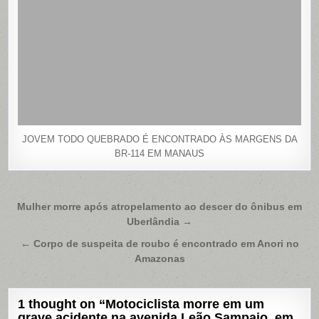
JOVEM TODO QUEBRADO É ENCONTRADO ÀS MARGENS DA
BR-114 EM MANAUS
Navegação
Mulher morre após atropelamento ao descer do ônibus em
Uberlândia →
de
Post
← Corpo de suspeita de roubo é encontrado em Anori no
Amazonas
1 thought on “
Motociclista morre em um
grave acidente na avenida Leão Sampaio, em