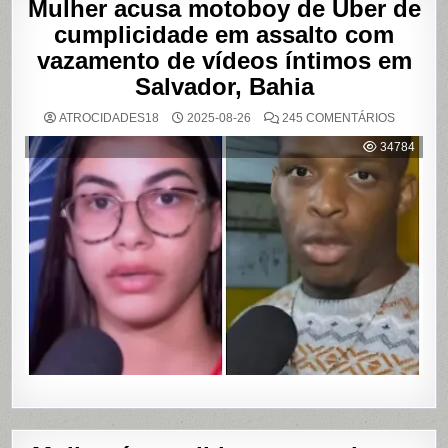
Mulher acusa motoboy de Uber de
cumplicidade em assalto com
vazamento de vídeos íntimos em
Salvador, Bahia
EM
ATROCIDADES18
2025-08-26
245 COMENTÁRIOS
MULHER
ACUSA
34784
MOTOBO
DE
UBER
DE
CUMPLIC
EM
ASSALTO
COM
VAZAME
DE
VÍDEOS
ÍNTIMOS
EM
SALVADO
BAHIA