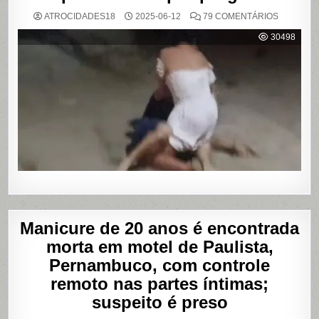
EM
ATROCIDADES18
2025-06-12
79 COMENTÁRIOS
VÍDEO
MOSTRA
30498
HOMEM
SENDO
AGREDID
POR
TRAVESTI
APÓS
SUPOSTA
DÍVIDA
POR
PROGRA
Manicure de 20 anos é encontrada
morta em motel de Paulista,
Pernambuco, com controle
remoto nas partes íntimas;
suspeito é preso