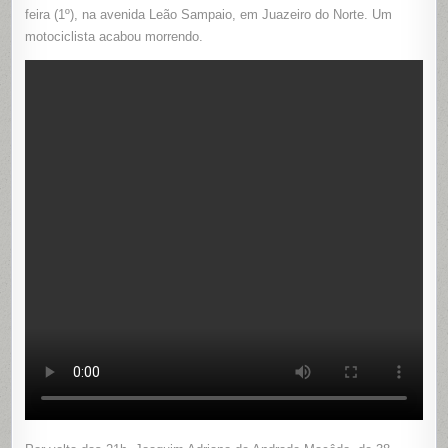
UM
feira (1º), na avenida Leão Sampaio, em Juazeiro do Norte. Um
GRAVE
ACIDENTE
motociclista acabou morrendo.
NA
AVENIDA
LEÃO
SAMPAIO,
EM
JUAZEIRO
DO
NORTE
CE