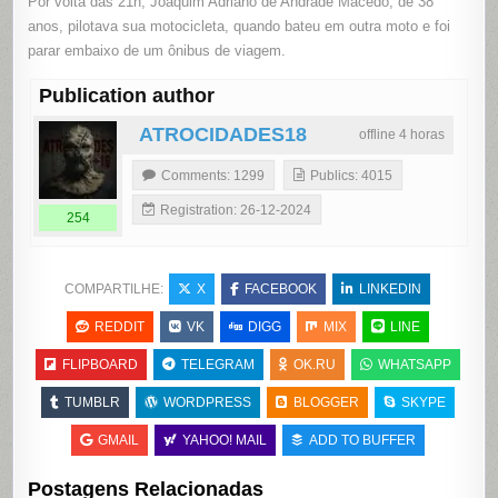
Por volta das 21h, Joaquim Adriano de Andrade Macêdo, de 38
anos, pilotava sua motocicleta, quando bateu em outra moto e foi
parar embaixo de um ônibus de viagem.
Publication author
ATROCIDADES18
offline 4 horas
Comments: 1299
Publics: 4015
Registration: 26-12-2024
254
COMPARTILHE:
X
FACEBOOK
LINKEDIN
REDDIT
VK
DIGG
MIX
LINE
FLIPBOARD
TELEGRAM
OK.RU
WHATSAPP
TUMBLR
WORDPRESS
BLOGGER
SKYPE
GMAIL
YAHOO! MAIL
ADD TO BUFFER
Postagens Relacionadas