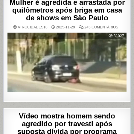
Mulher é agredida e arrastada por
quilômetros após briga em casa
de shows em São Paulo
EM
ATROCIDADES18
2025-11-29
245 COMENTÁRIOS
MULHER
É
31027
AGREDI
E
ARRAST
POR
QUILÔM
APÓS
BRIGA
EM
CASA
DE
SHOWS
EM
SÃO
PAULO
Vídeo mostra homem sendo
agredido por travesti após
suposta dívida por programa