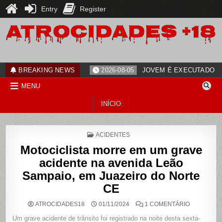
Entry
Register
Skip
to
content
ATROCIDADES+18
noticias
BREAKING NEWS
2026-08-05
JOVEM É EXECUTADO PO
MENU
INÍCIO
POSTED
ACIDENTES
IN
Motociclista morre em um grave
acidente na avenida Leão
Sampaio, em Juazeiro do Norte
CE
EM
ATROCIDADES18
01/11/2024
1 COMENTÁRIO
MOTOCICLI
MORRE
Um grave acidente de trânsito foi registrado na noite desta sexta-
EM