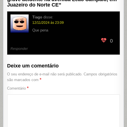
Juazeiro do Norte CE
”
Tiago
disse:
12/11/2024 às 23:09
Que pena
0
Responder
Deixe um comentário
O seu endereço de e-mail não será publicado.
Campos obrigatórios
*
são marcados com
*
Comentário