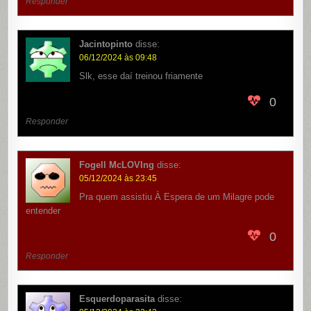
Responder
Jacintopinto
disse:
06/12/2024 às 09:48
Slk, esse daí treinou friamente
0
Responder
Fogell McLOVIng
disse:
05/12/2024 às 23:45
Pra quem assistiu À Espera de um Milagre pode
entender
0
Responder
Esquerdoparasita
disse: