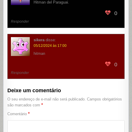
Hitman del Paraguai.
0
Responder
sikera
disse:
05/12/2024 às 17:00
hitman
0
Responder
Deixe um comentário
O seu endereço de e-mail não será publicado.
Campos obrigatórios
*
são marcados com
*
Comentário