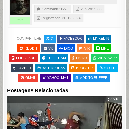
Comments: 1293
Publics: 4006
Registration: 26-12-2024
252
COMPARTILHE:
X
FACEBOOK
LINKEDIN
REDDIT
VK
DIGG
MIX
LINE
FLIPBOARD
TELEGRAM
OK.RU
WHATSAPP
TUMBLR
WORDPRESS
BLOGGER
SKYPE
GMAIL
YAHOO! MAIL
ADD TO BUFFER
Postagens Relacionadas
5916