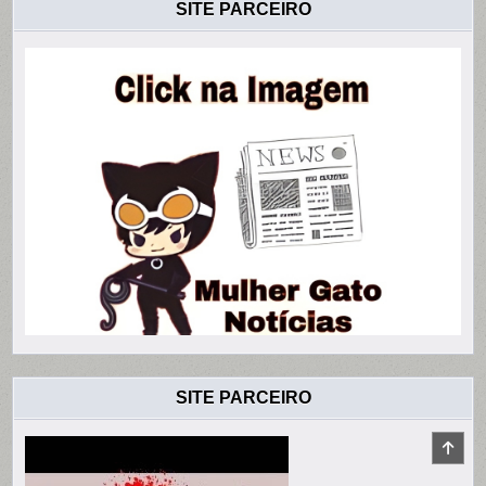
SITE PARCEIRO
SITE PARCEIRO
SCR
TO
TOP