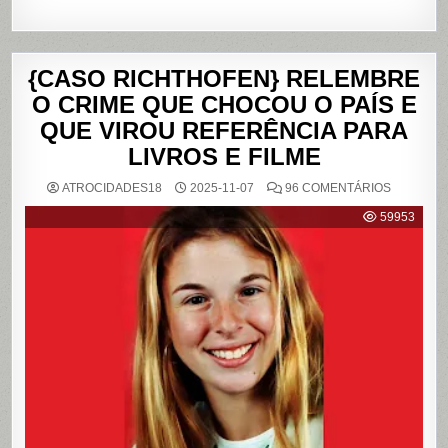
{CASO RICHTHOFEN} RELEMBRE
O CRIME QUE CHOCOU O PAÍS E
QUE VIROU REFERÊNCIA PARA
LIVROS E FILME
EM
ATROCIDADES18
2025-11-07
96 COMENTÁRIOS
{CASO
RICHTHO
59953
RELEMB
O
CRIME
QUE
CHOCOU
O
PAÍS
E
QUE
VIROU
REFERÊN
PARA
LIVROS
E
FILME