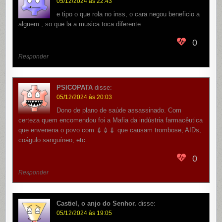
05/12/2024 às 22:43
e tipo o que rola no inss, o cara negou beneficio a
alguem , so que la a musica toca diferente
0
Responder
PSICOPATA
disse:
05/12/2024 às 20:03
Dono de plano de saúde assassinado. Com
certeza quem encomendou foi a Mafia da indústria farmacêutica
que envenena o povo com 💉💉💉 que causam trombose, AIDs,
coágulo sanguíneo, etc.
0
Responder
Castiel, o anjo do Senhor.
disse:
05/12/2024 às 19:05