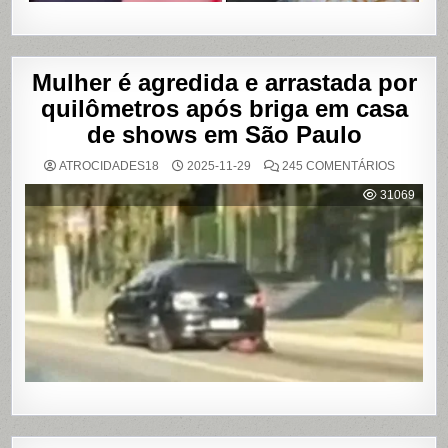
Mulher é agredida e arrastada por
quilômetros após briga em casa
de shows em São Paulo
EM
ATROCIDADES18
2025-11-29
245 COMENTÁRIOS
MULHER
É
31069
AGREDI
E
ARRAST
POR
QUILÔM
APÓS
BRIGA
EM
CASA
DE
SHOWS
EM
SÃO
PAULO