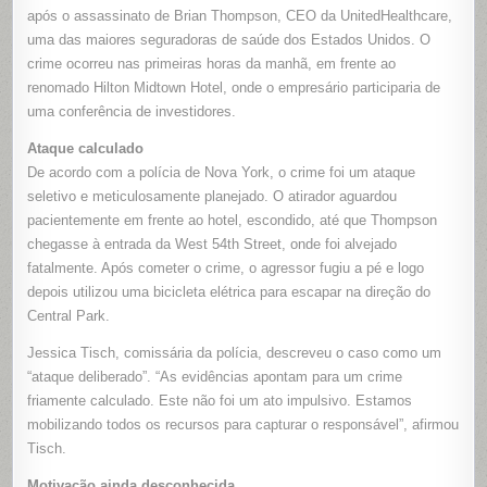
É
após o assassinato de Brian Thompson, CEO da UnitedHealthcare,
ASSASSI
EM
uma das maiores seguradoras de saúde dos Estados Unidos. O
MANHATTA
crime ocorreu nas primeiras horas da manhã, em frente ao
POLÍCIA
APONTA
renomado Hilton Midtown Hotel, onde o empresário participaria de
ATAQUE
FRIO
uma conferência de investidores.
E
PLANEJA
Ataque calculado
De acordo com a polícia de Nova York, o crime foi um ataque
seletivo e meticulosamente planejado. O atirador aguardou
pacientemente em frente ao hotel, escondido, até que Thompson
chegasse à entrada da West 54th Street, onde foi alvejado
fatalmente. Após cometer o crime, o agressor fugiu a pé e logo
depois utilizou uma bicicleta elétrica para escapar na direção do
Central Park.
Jessica Tisch, comissária da polícia, descreveu o caso como um
“ataque deliberado”. “As evidências apontam para um crime
friamente calculado. Este não foi um ato impulsivo. Estamos
mobilizando todos os recursos para capturar o responsável”, afirmou
Tisch.
Motivação ainda desconhecida