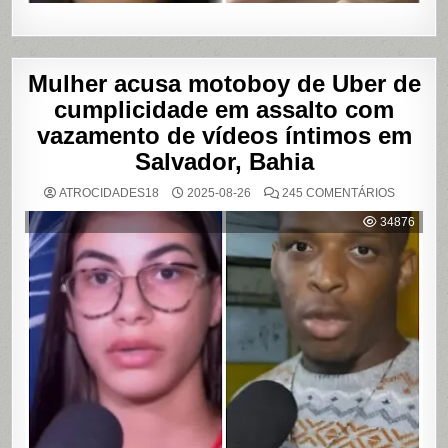
Mulher acusa motoboy de Uber de
cumplicidade em assalto com
vazamento de vídeos íntimos em
Salvador, Bahia
EM
ATROCIDADES18
2025-08-26
245 COMENTÁRIOS
MULHER
ACUSA
34876
MOTOBO
DE
UBER
DE
CUMPLIC
EM
ASSALTO
COM
VAZAME
DE
VÍDEOS
ÍNTIMOS
EM
SALVADO
BAHIA