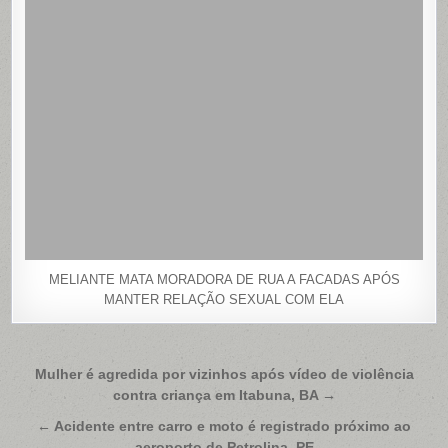
MELIANTE MATA MORADORA DE RUA A FACADAS APÓS
MANTER RELAÇÃO SEXUAL COM ELA
Navegação
Mulher é agredida por vizinhos após vídeo de violência
contra criança em Itabuna, BA →
de
Post
← Acidente entre carro e moto é registrado próximo ao
aeroporto de Petrolina, PE