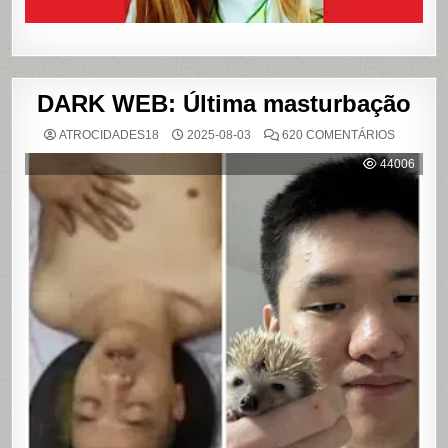
DARK WEB: Última masturbação
EM
ATROCIDADES18
2025-08-03
620 COMENTÁRIOS
DARK
WEB:
44006
ÚLTIMA
MASTUR