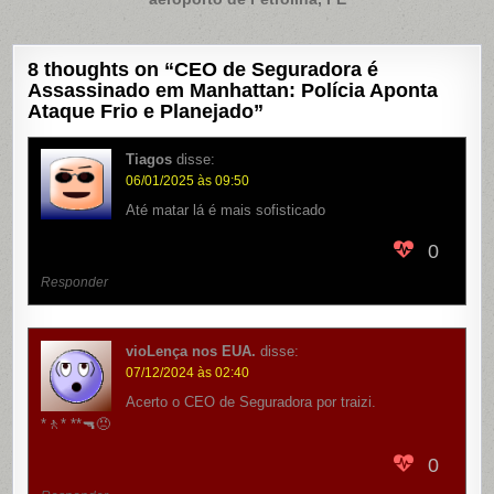
8 thoughts on “
CEO de Seguradora é
Assassinado em Manhattan: Polícia Aponta
Ataque Frio e Planejado
”
Tiagos
disse:
06/01/2025 às 09:50
Até matar lá é mais sofisticado
0
Responder
vioLença nos EUA.
disse:
07/12/2024 às 02:40
Acerto o CEO de Seguradora por traizi.
*🚶* **🔫😠
0