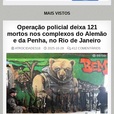
MAIS VISTOS
Operação policial deixa 121
mortos nos complexos do Alemão
e da Penha, no Rio de Janeiro
EM
ATROCIDADES18
2025-10-28
412 COMENTÁRIOS
OPERAÇ
POLICIAL
89709
DEIXA
121
MORTOS
NOS
COMPLE
DO
ALEMÃO
E
DA
PENHA,
NO
RIO
DE
JANEIRO