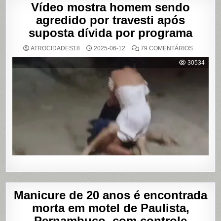
Vídeo mostra homem sendo
agredido por travesti após
suposta dívida por programa
EM
ATROCIDADES18
2025-06-12
79 COMENTÁRIOS
VÍDEO
MOSTRA
30534
HOMEM
SENDO
AGREDID
POR
TRAVESTI
APÓS
SUPOSTA
DÍVIDA
POR
PROGRA
Manicure de 20 anos é encontrada
morta em motel de Paulista,
Pernambuco, com controle