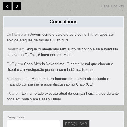
Page 1 of 584
Comentários
Do Hanse
em
Jovem comete suicídio ao vivo no TikTok após ser
alvo de ataques de fãs do ENHYPEN
Beatriz
em
Blogueiro americano tem surto psicótico e se automutila
ao vivo no TikTok; é internado em Miami
FlyFly
em
Caso Mércia Nakashima: O crime brutal que chocou o
Brasil e a investigação pioneira com botânica forense
Martingalle
em
Vídeo mostra homem em carreta atropelando e
matando companheira após discussão no Crato (CE)
HCO
em
Ex-namorado executa atual da companheira a tiros durante
briga em rodeio em Passo Fundo
Pesquisar
PESQUISAR