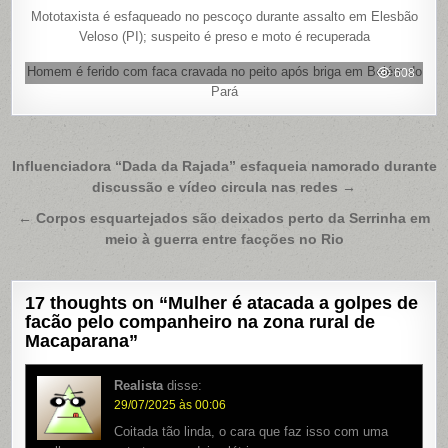
Mototaxista é esfaqueado no pescoço durante assalto em Elesbão
Veloso (PI); suspeito é preso e moto é recuperada
Homem é ferido com faca cravada no peito após briga em Belém do
608
Pará
Navegação
Influenciadora “Dada da Rajada” esfaqueia namorado durante
discussão e vídeo circula nas redes →
de
Post
← Corpos esquartejados são deixados perto da Serrinha em
meio à guerra entre facções no Rio
17 thoughts on “
Mulher é atacada a golpes de
facão pelo companheiro na zona rural de
Macaparana
”
Realista
disse:
29/07/2025 às 00:06
Coitada tão linda, o cara que faz isso com uma