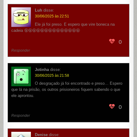
Luh
disse:
30/06/2025 às 22:51
Ele já foi preso. E espero que vire boneca na
cadeia 🤬🤬🤬🤬🤬🤬🤬🤬🤬🤬🤬🤬🤬🤬
0
Responder
Jotinha
disse:
30/06/2025 às 21:58
O desgraçado já foi encontrado e preso… Espero
que lá na prisão, os outros prisioneiros fiquem sabendo o que
ele aprontou.
0
Responder
Denise
disse: