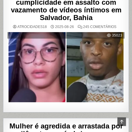
cumplicidade em assalto com
vazamento de vídeos íntimos em
Salvador, Bahia
EM
ATROCIDADES18
2025-08-26
245 COMENTÁRIOS
MULHER
ACUSA
35023
MOTOBO
DE
UBER
DE
CUMPLIC
EM
ASSALTO
COM
VAZAME
DE
VÍDEOS
ÍNTIMOS
EM
SALVADO
BAHIA
SCR
Mulher é agredida e arrastada por
TO
TOP