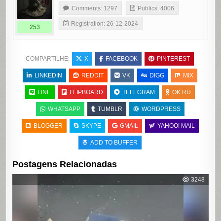
Comments: 1297
Publics: 4006
Registration: 26-12-2024
253
COMPARTILHE:
X
FACEBOOK
PINTEREST
LINKEDIN
REDDIT
VK
DIGG
MIX
LINE
FLIPBOARD
TELEGRAM
OK.RU
WHATSAPP
TUMBLR
WORDPRESS
BLOGGER
SKYPE
GMAIL
YAHOO! MAIL
ADD TO BUFFER
Postagens Relacionadas
3248