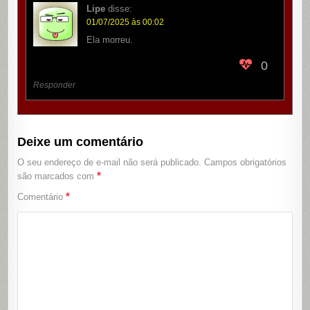
Lipe
disse:
01/07/2025 às 00:02
Ela morreu.
0
Responder
Deixe um comentário
O seu endereço de e-mail não será publicado.
Campos obrigatórios
*
são marcados com
*
Comentário