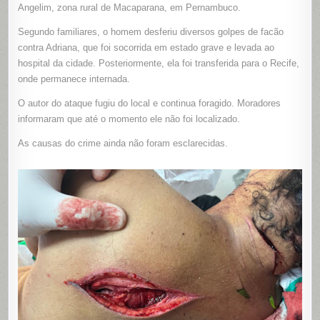
DE
Angelim, zona rural de Macaparana, em Pernambuco.
FACÃO
PELO
Segundo familiares, o homem desferiu diversos golpes de facão
COMPANH
NA
contra Adriana, que foi socorrida em estado grave e levada ao
ZONA
RURAL
hospital da cidade. Posteriormente, ela foi transferida para o Recife,
DE
MACAPAR
onde permanece internada.
O autor do ataque fugiu do local e continua foragido. Moradores
informaram que até o momento ele não foi localizado.
As causas do crime ainda não foram esclarecidas.