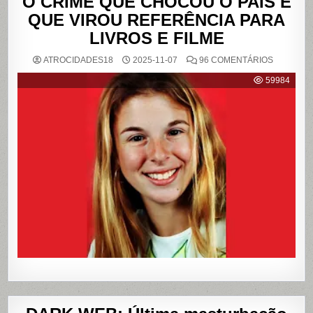
O CRIME QUE CHOCOU O PAÍS E
QUE VIROU REFERÊNCIA PARA
LIVROS E FILME
EM
ATROCIDADES18
2025-11-07
96 COMENTÁRIOS
{CASO
RICHTHO
59984
RELEMB
O
CRIME
QUE
CHOCOU
O
PAÍS
E
QUE
VIROU
REFERÊN
PARA
LIVROS
E
FILME