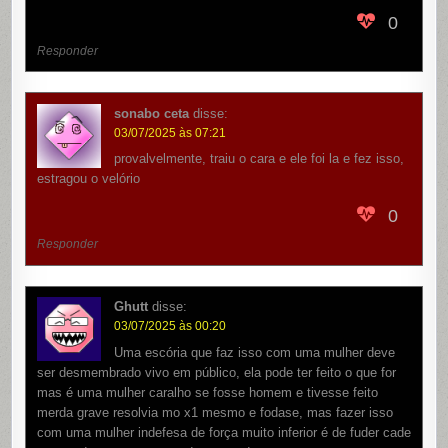
0
Responder
sonabo ceta
disse:
03/07/2025 às 07:21
provalvelmente, traiu o cara e ele foi la e fez isso,
estragou o velório
0
Responder
Ghutt
disse:
03/07/2025 às 00:20
Uma escória que faz isso com uma mulher deve
ser desmembrado vivo em público, ela pode ter feito o que for
mas é uma mulher caralho se fosse homem e tivesse feito
merda grave resolvia mo x1 mesmo e fodase, mas fazer isso
com uma mulher indefesa de força muito inferior é de fuder cade