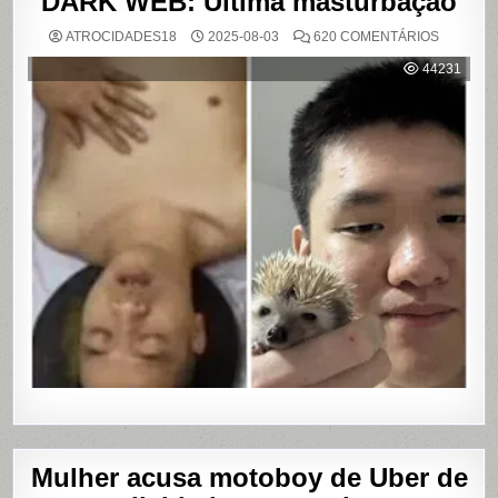
DARK WEB: Última masturbação
EM
ATROCIDADES18
2025-08-03
620 COMENTÁRIOS
DARK
WEB:
44231
ÚLTIMA
MASTUR
Mulher acusa motoboy de Uber de