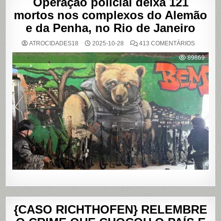
Operação policial deixa 121
mortos nos complexos do Alemão
e da Penha, no Rio de Janeiro
EM
ATROCIDADES18
2025-10-28
413 COMENTÁRIOS
OPERAÇ
POLICIAL
89869
DEIXA
121
MORTOS
NOS
COMPLE
DO
ALEMÃO
E
DA
PENHA,
NO
RIO
DE
JANEIRO
{CASO RICHTHOFEN} RELEMBRE