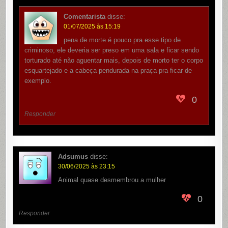
Comentarista
disse:
01/07/2025 às 15:19
pena de morte é pouco pra esse tipo de
criminoso, ele deveria ser preso em uma sala e ficar sendo
torturado até não aguentar mais, depois de morto ter o corpo
esquartejado e a cabeça pendurada na praça pra ficar de
exemplo.
0
Responder
Adsumus
disse:
30/06/2025 às 23:15
Animal quase desmembrou a mulher
0
Responder