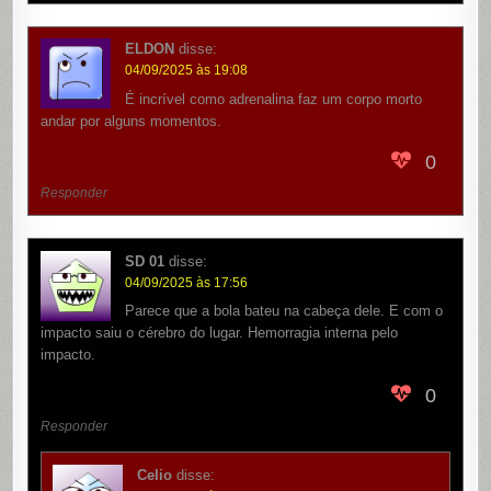
ELDON
disse:
04/09/2025 às 19:08
É incrível como adrenalina faz um corpo morto
andar por alguns momentos.
0
Responder
SD 01
disse:
04/09/2025 às 17:56
Parece que a bola bateu na cabeça dele. E com o
impacto saiu o cérebro do lugar. Hemorragia interna pelo
impacto.
0
Responder
Celio
disse: