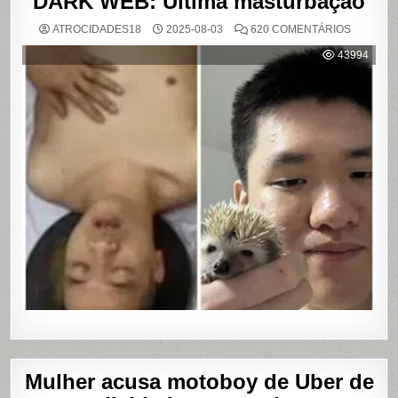
DARK WEB: Última masturbação
EM
ATROCIDADES18
2025-08-03
620 COMENTÁRIOS
DARK
WEB:
43994
ÚLTIMA
MASTUR
Mulher acusa motoboy de Uber de