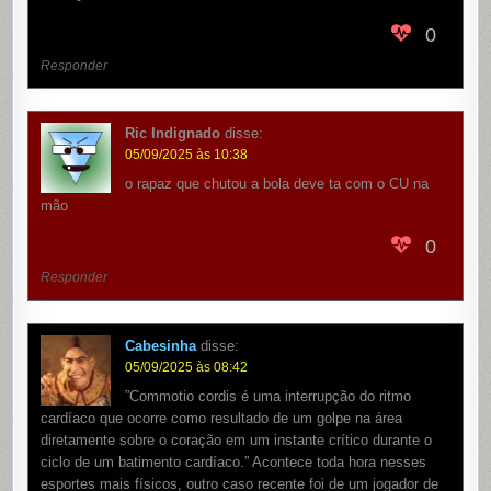
0
Responder
Ric Indignado
disse:
05/09/2025 às 10:38
o rapaz que chutou a bola deve ta com o CU na
mão
0
Responder
Cabesinha
disse:
05/09/2025 às 08:42
”Commotio cordis é uma interrupção do ritmo
cardíaco que ocorre como resultado de um golpe na área
diretamente sobre o coração em um instante crítico durante o
ciclo de um batimento cardíaco.” Acontece toda hora nesses
esportes mais físicos, outro caso recente foi de um jogador de