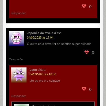
0
Responder
Japonês da favela
disse:
04/09/2025 às 17:04
O outro cara deve ter se sentido super culpado
0
Responder
Leon
disse:
04/09/2025 às 18:56
ate pq ele é o culpado
0
Responder