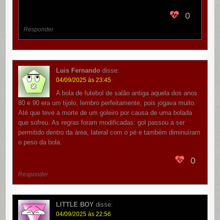
0
Responder
Luis Fernando
disse:
04/09/2025 às 23:45
A bola de futebol de salão antiga aquela dos anos
80 e 90 era um tijolo, lembro perfeitamente, pois jogava muito.
Até que teve a morte de um goleiro por causa de uma bolada
que sofreu. As regras foram modificadas: gol passou a ser
permitido dentro da área, lateral com o pé e também diminuíram
o peso da bola.
0
Responder
LITTLE BOY
disse:
04/09/2025 às 22:56