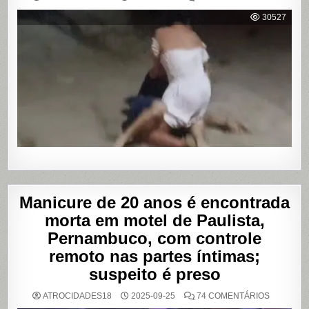
VÍDEO
MOSTRA
30527
HOMEM
SENDO
AGREDID
POR
TRAVESTI
APÓS
SUPOSTA
DÍVIDA
POR
PROGRA
Manicure de 20 anos é encontrada
morta em motel de Paulista,
Pernambuco, com controle
remoto nas partes íntimas;
suspeito é preso
EM
ATROCIDADES18
2025-09-25
74 COMENTÁRIOS
MANICUR