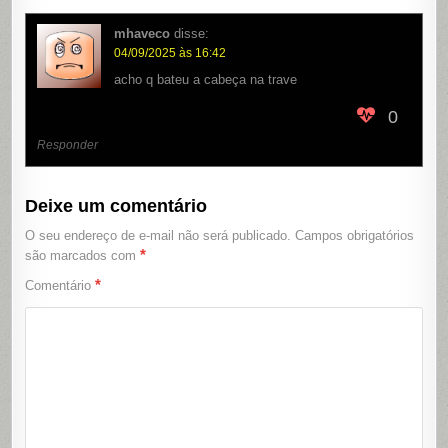
mhaveco
disse:
04/09/2025 às 16:42
acho q bateu a cabeça na trave
0
Responder
Deixe um comentário
O seu endereço de e-mail não será publicado.
Campos obrigatórios
*
são marcados com
*
Comentário