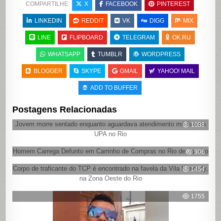
COMPARTILHE:
X
FACEBOOK
PINTEREST
LINKEDIN
REDDIT
VK
DIGG
MIX
LINE
FLIPBOARD
TELEGRAM
OK.RU
WHATSAPP
TUMBLR
WORDPRESS
BLOGGER
SKYPE
GMAIL
YAHOO! MAIL
ADD TO BUFFER
Postagens Relacionadas
Jovem morre sentado enquanto aguardava atendimento médico na
1038
UPA no Rio
Homem Carrega Defunto em Carrinho de Compras no Rio de Janeiro
906
Corpo de traficante do TCP é encontrado na favela da Vila Kennedy,
1454
na Zona Oeste do Rio
1755