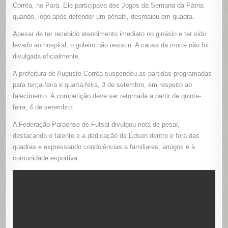
TORNEIO
Corrêa, no Pará. Ele participava dos Jogos da Semana da Pátria
AMADOR
quando, logo após defender um pênalti, desmaiou em quadra.
DE
FUTSAL
NO
Apesar de ter recebido atendimento imediato no ginásio e ter sido
PARÁ
levado ao hospital, o goleiro não resistiu. A causa da morte não foi
divulgada oficialmente.
A prefeitura de Augusto Corrêa suspendeu as partidas programadas
para terça-feira e quarta-feira, 3 de setembro, em respeito ao
falecimento. A competição deve ser retomada a partir de quinta-
feira, 4 de setembro.
A Federação Paraense de Futsal divulgou nota de pesar,
destacando o talento e a dedicação de Édson dentro e fora das
quadras e expressando condolências a familiares, amigos e à
comunidade esportiva.