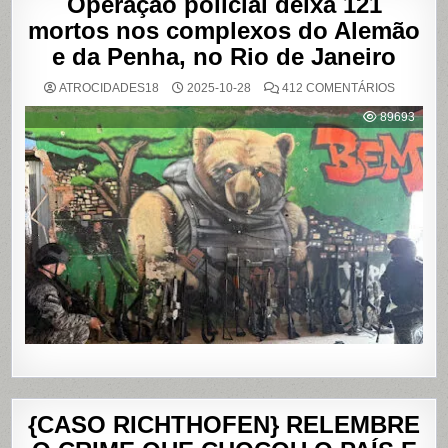
Operação policial deixa 121
mortos nos complexos do Alemão
e da Penha, no Rio de Janeiro
EM
ATROCIDADES18
2025-10-28
412 COMENTÁRIOS
OPERAÇ
POLICIAL
89693
DEIXA
121
MORTOS
NOS
COMPLE
DO
ALEMÃO
E
DA
PENHA,
NO
RIO
DE
JANEIRO
{CASO RICHTHOFEN} RELEMBRE