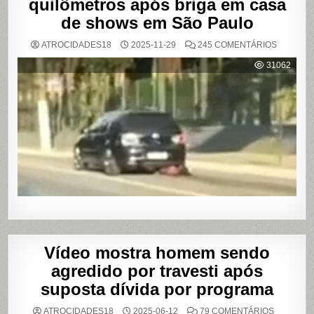
quilômetros após briga em casa
de shows em São Paulo
EM
ATROCIDADES18
2025-11-29
245 COMENTÁRIOS
MULHER
É
31062
AGREDI
E
ARRAST
POR
QUILÔM
APÓS
BRIGA
EM
CASA
DE
SHOWS
EM
SÃO
PAULO
Vídeo mostra homem sendo
agredido por travesti após
suposta dívida por programa
EM
ATROCIDADES18
2025-06-12
79 COMENTÁRIOS