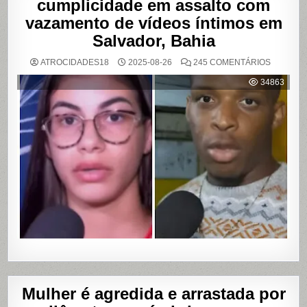
cumplicidade em assalto com
vazamento de vídeos íntimos em
Salvador, Bahia
EM
ATROCIDADES18
2025-08-26
245 COMENTÁRIOS
MULHER
ACUSA
34863
MOTOBO
DE
UBER
DE
CUMPLIC
EM
ASSALTO
COM
VAZAME
DE
VÍDEOS
ÍNTIMOS
EM
SALVADO
BAHIA
Mulher é agredida e arrastada por