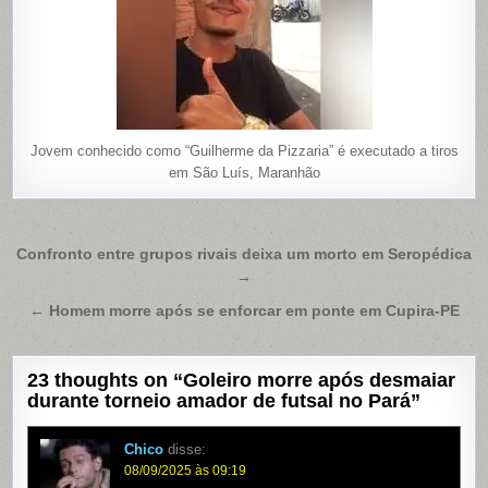
Jovem conhecido como “Guilherme da Pizzaria” é executado a tiros
em São Luís, Maranhão
Navegação
Confronto entre grupos rivais deixa um morto em Seropédica
→
de
Post
← Homem morre após se enforcar em ponte em Cupira-PE
23 thoughts on “
Goleiro morre após desmaiar
durante torneio amador de futsal no Pará
”
Chico
disse:
08/09/2025 às 09:19