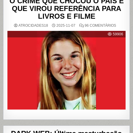
O CRIME QUE CHOCOU O PAÍS E
QUE VIROU REFERÊNCIA PARA
LIVROS E FILME
EM
ATROCIDADES18
2025-11-07
96 COMENTÁRIOS
{CASO
RICHTHO
59906
RELEMB
O
CRIME
QUE
CHOCOU
O
PAÍS
E
QUE
VIROU
REFERÊN
PARA
LIVROS
E
FILME