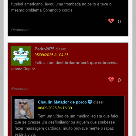
futebol americano, levou uma trombada no peito e teve o
mesmo problema
Commotio cordis.
0
Responder
Pedro2075
disse:
05/09/2025 às 04:35
Faltava um
desfibrilador será que sobrevivia
talvez Dep ✨
0
Responder
Chaulin Matador de porco 🐷
disse:
06/09/2025 às 16:39
Tem um vídeo de um médico legista que falou
que se tivesse um desfibrilador ou alguém que soubesse
fazer massagem cardíaca, muito provavelmente o rapaz
estaria vivo.