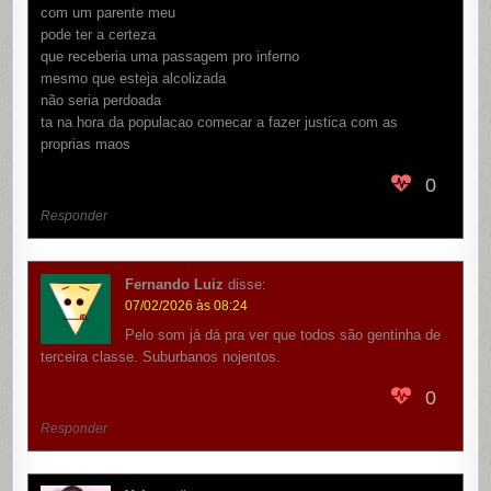
com um parente meu
pode ter a certeza
que receberia uma passagem pro inferno
mesmo que esteja alcolizada
não seria perdoada
ta na hora da populacao comecar a fazer justica com as
proprias maos
0
Responder
Fernando Luiz
disse:
07/02/2026 às 08:24
Pelo som já dá pra ver que todos são gentinha de
terceira classe. Suburbanos nojentos.
0
Responder