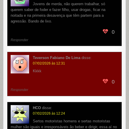
Jovens de merda, não querem trabalhar, só
querem saber de foder e fazer filho, usar drogas, ficar na
noitada e na primeira desavença que têm partem para a
agressão. Bando de lixo.
0
Responder
Teverson Fabiano De Lima
disse:
07/02/2026 às 12:31
Kkkk
0
Responder
HCO
disse:
07/02/2026 às 12:24
Sertos motoristas homens e sertas motoristas
mulher são iguais e irresponsáveis ão beber e dirigir, essa aí no