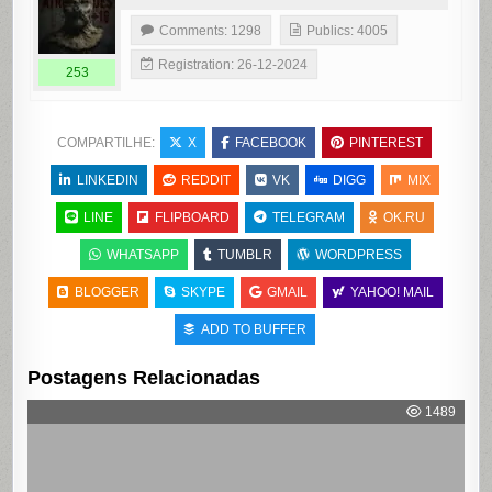
Comments: 1298
Publics: 4005
Registration: 26-12-2024
253
COMPARTILHE:
X
FACEBOOK
PINTEREST
LINKEDIN
REDDIT
VK
DIGG
MIX
LINE
FLIPBOARD
TELEGRAM
OK.RU
WHATSAPP
TUMBLR
WORDPRESS
BLOGGER
SKYPE
GMAIL
YAHOO! MAIL
ADD TO BUFFER
Postagens Relacionadas
1489