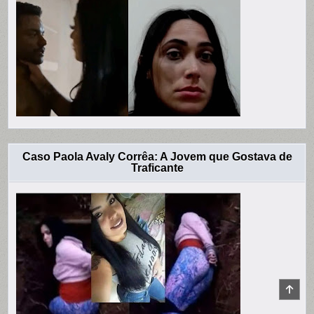
Caso Paola Avaly Corrêa: A Jovem que Gostava de
Traficante
SCR
TO
TOP