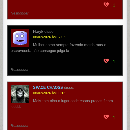
1
Responder
Haryk
disse:
08/02/2026 às 07:05
Mulher como sempre fazendo merda mas o
escravoceta não consegue julgá-la.
1
Responder
SPACE CHAOSS
disse:
08/02/2026 às 00:16
Mais tbm.olha o lugar onde essas pragas ficam
kkkkk
1
Responder