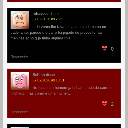
mhaveco
disse:
07/02/2026 às 23:50
a de vermelho tava bebada e ainda bateu no
cadeirante. parece q o carro foi jogado de proposito nas
meninas,acho q ja tinha alguma rixa
0
Responder
Selfish
disse:
07/02/2026 às 18:31
Se fosse um homem já tinham tirado do carro e
linchado, mas como é uma mulher…
2
Responder