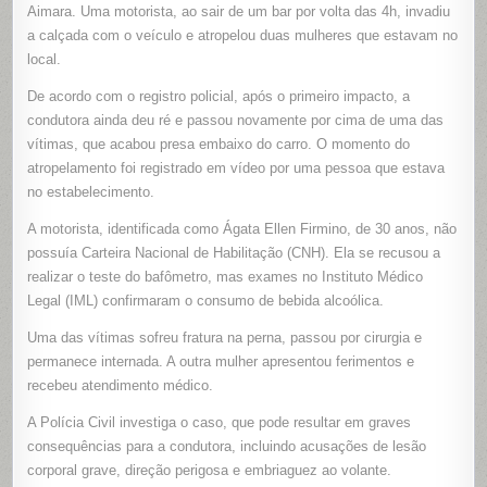
DUAS
Aimara. Uma motorista, ao sair de um bar por volta das 4h, invadiu
MULHER
a calçada com o veículo e atropelou duas mulheres que estavam no
EM
CALÇADA
local.
DE
EMBU
DAS
De acordo com o registro policial, após o primeiro impacto, a
ARTES
condutora ainda deu ré e passou novamente por cima de uma das
vítimas, que acabou presa embaixo do carro. O momento do
atropelamento foi registrado em vídeo por uma pessoa que estava
no estabelecimento.
A motorista, identificada como Ágata Ellen Firmino, de 30 anos, não
possuía Carteira Nacional de Habilitação (CNH). Ela se recusou a
realizar o teste do bafômetro, mas exames no Instituto Médico
Legal (IML) confirmaram o consumo de bebida alcoólica.
Uma das vítimas sofreu fratura na perna, passou por cirurgia e
permanece internada. A outra mulher apresentou ferimentos e
recebeu atendimento médico.
A Polícia Civil investiga o caso, que pode resultar em graves
consequências para a condutora, incluindo acusações de lesão
corporal grave, direção perigosa e embriaguez ao volante.