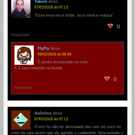
Yakure
disse:
07/02/2026 às 07:13
“Essa mina ela é doida, essa mina e maluca”
0
Responder
FlyFly
disse:
08/02/2026 às 08:58
É piroka encaixando na xota
E é saco batendo na bunda
0
Responder
Anônimo
disse:
07/02/2026 às 07:13
O erro foi não ter desmaiado ela com um soco no
meio da cara assim que ela agrediu o cadeirante, teria evitado o