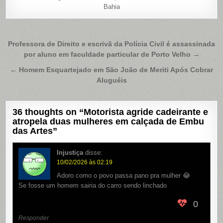
Bahia
Navegação
Professora de Direito e escrivã da Polícia Civil é assassinada
por aluno em faculdade particular de Porto Velho →
de
Post
← Homem Esquartejado em São João de Meriti Após Cobrar
Aluguéis
36 thoughts on “
Motorista agride cadeirante e
atropela duas mulheres em calçada de Embu
das Artes
”
Injustiça
disse:
10/02/2026 às 02:19
Adoro como o povo passa pano pra mulher 😂
Se fosse um homem sairia do carro sendo linchado
0
Responder