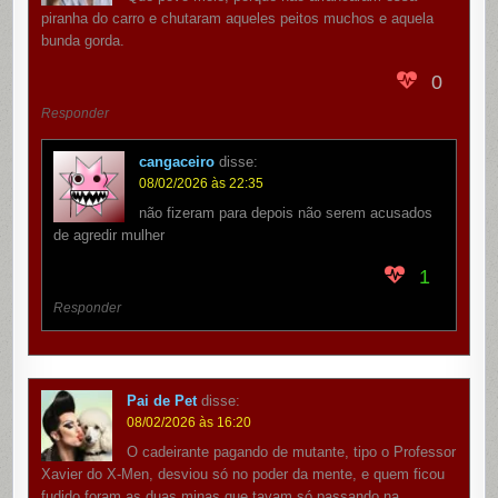
piranha do carro e chutaram aqueles peitos muchos e aquela
bunda gorda.
0
Responder
cangaceiro
disse:
08/02/2026 às 22:35
não fizeram para depois não serem acusados
de agredir mulher
1
Responder
Pai de Pet
disse:
08/02/2026 às 16:20
O cadeirante pagando de mutante, tipo o Professor
Xavier do X-Men, desviou só no poder da mente, e quem ficou
fudido foram as duas minas que tavam só passando na