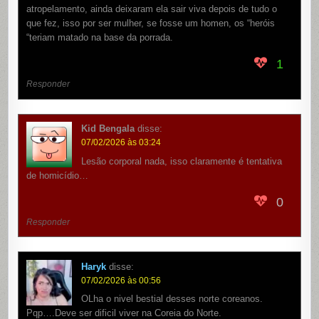
atropelamento, ainda deixaram ela sair viva depois de tudo o
que fez, isso por ser mulher, se fosse um homen, os “heróis
“teriam matado na base da porrada.
1
Responder
Kid Bengala
disse:
07/02/2026 às 03:24
Lesão corporal nada, isso claramente é tentativa
de homicídio…
0
Responder
Haryk
disse:
07/02/2026 às 00:56
OLha o nivel bestial desses norte coreanos.
Pqp….Deve ser dificil viver na Coreia do Norte.