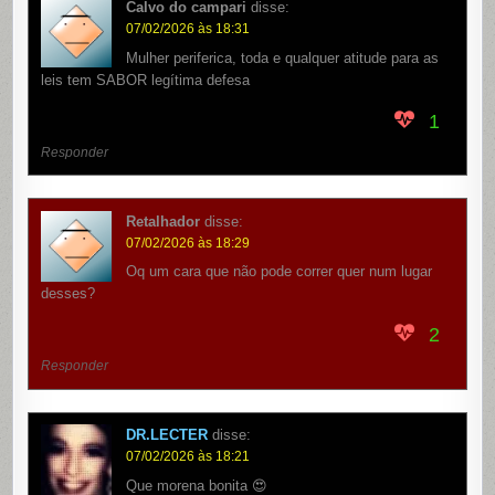
Calvo do campari
disse:
07/02/2026 às 18:31
Mulher periferica, toda e qualquer atitude para as
leis tem SABOR legítima defesa
1
Responder
Retalhador
disse:
07/02/2026 às 18:29
Oq um cara que não pode correr quer num lugar
desses?
2
Responder
DR.LECTER
disse:
07/02/2026 às 18:21
Que morena bonita 😍