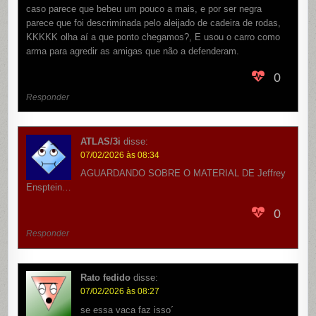
caso parece que bebeu um pouco a mais, e por ser negra
parece que foi descriminada pelo aleijado de cadeira de rodas,
KKKKK olha aí a que ponto chegamos?, E usou o carro como
arma para agredir as amigas que não a defenderam.
0
Responder
ATLAS/3i
disse:
07/02/2026 às 08:34
AGUARDANDO SOBRE O MATERIAL DE Jeffrey
Ensptein…
0
Responder
Rato fedido
disse:
07/02/2026 às 08:27
se essa vaca faz isso´