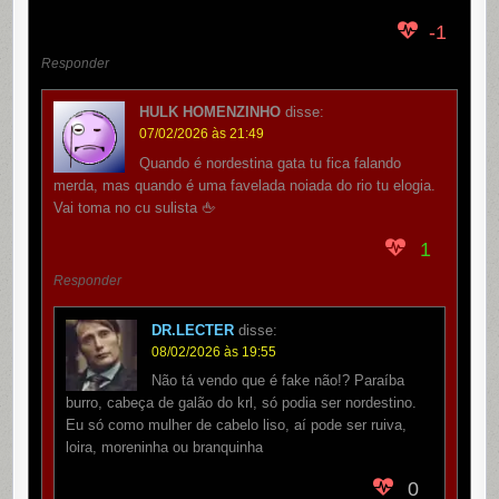
-1
Responder
HULK HOMENZINHO
disse:
07/02/2026 às 21:49
Quando é nordestina gata tu fica falando
merda, mas quando é uma favelada noiada do rio tu elogia.
Vai toma no cu sulista 🖕
1
Responder
DR.LECTER
disse:
08/02/2026 às 19:55
Não tá vendo que é fake não!? Paraíba
burro, cabeça de galão do krl, só podia ser nordestino.
Eu só como mulher de cabelo liso, aí pode ser ruiva,
loira, moreninha ou branquinha
0