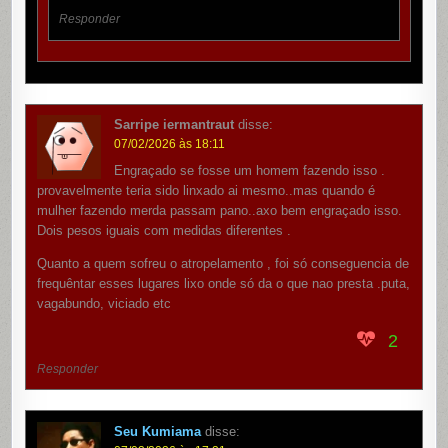
Responder
Sarripe iermantraut
disse:
07/02/2026 às 18:11
Engraçado se fosse um homem fazendo isso .
provavelmente teria sido linxado ai mesmo..mas quando é
mulher fazendo merda passam pano..axo bem engraçado isso.
Dois pesos iguais com medidas diferentes .
Quanto a quem sofreu o atropelamento , foi só conseguencia de
frequêntar esses lugares lixo onde só da o que nao presta .puta,
vagabundo, viciado etc
2
Responder
Seu Kumiama
disse: