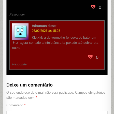
0
Responder
Adsumus
disse:
07/02/2026 às 15:25
Kkkkkk a de vermelho foi covarde bater em
👩‍🦼 agora somado a intolerância ta puxado até sobrar pra
outra
0
Responder
Deixe um comentário
O seu endereço de e-mail não será publicado.
Campos obrigatórios
*
são marcados com
*
Comentário