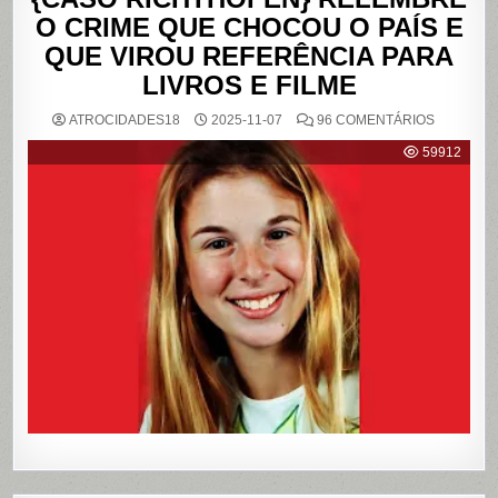
O CRIME QUE CHOCOU O PAÍS E
QUE VIROU REFERÊNCIA PARA
LIVROS E FILME
EM
ATROCIDADES18
2025-11-07
96 COMENTÁRIOS
{CASO
RICHTHO
59912
RELEMB
O
CRIME
QUE
CHOCOU
O
PAÍS
E
QUE
VIROU
REFERÊN
PARA
LIVROS
E
FILME