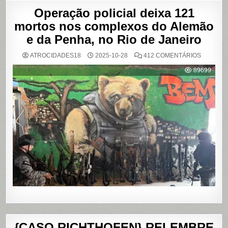
Operação policial deixa 121
mortos nos complexos do Alemão
e da Penha, no Rio de Janeiro
EM
ATROCIDADES18
2025-10-28
412 COMENTÁRIOS
OPERAÇ
POLICIAL
89699
DEIXA
121
MORTOS
NOS
COMPLE
DO
ALEMÃO
E
DA
PENHA,
NO
RIO
DE
JANEIRO
{CASO RICHTHOFEN} RELEMBRE