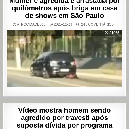
Mulher é agredida e arrastada por
quilômetros após briga em casa
de shows em São Paulo
EM
ATROCIDADES18
2025-11-29
245 COMENTÁRIOS
MULHER
É
31065
AGREDI
E
ARRAST
POR
QUILÔM
APÓS
BRIGA
EM
CASA
DE
SHOWS
EM
SÃO
PAULO
Vídeo mostra homem sendo
agredido por travesti após
suposta dívida por programa