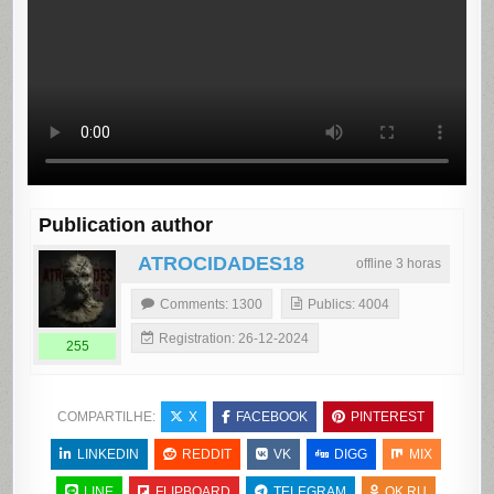
Publication author
ATROCIDADES18
offline 3 horas
Comments: 1300
Publics: 4004
Registration: 26-12-2024
255
COMPARTILHE:
X
FACEBOOK
PINTEREST
LINKEDIN
REDDIT
VK
DIGG
MIX
LINE
FLIPBOARD
TELEGRAM
OK.RU