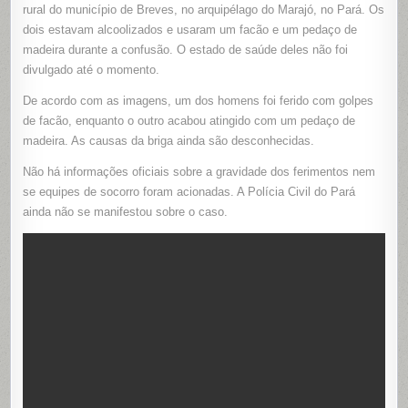
FACÃO
rural do município de Breves, no arquipélago do Marajó, no Pará. Os
E
dois estavam alcoolizados e usaram um facão e um pedaço de
PAULADA
EM
madeira durante a confusão. O estado de saúde deles não foi
BRIGA
VIOLENTA
divulgado até o momento.
NO
INTERIOR
DE
De acordo com as imagens, um dos homens foi ferido com golpes
BREVES
(PA)
de facão, enquanto o outro acabou atingido com um pedaço de
madeira. As causas da briga ainda são desconhecidas.
Não há informações oficiais sobre a gravidade dos ferimentos nem
se equipes de socorro foram acionadas. A Polícia Civil do Pará
ainda não se manifestou sobre o caso.