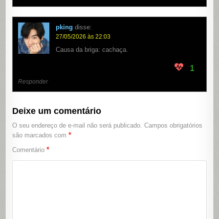
pking
disse:
27/05/2026 às 22:03
Causa da briga: cachaça.
1
Responder
Deixe um comentário
O seu endereço de e-mail não será publicado.
Campos obrigatórios
*
são marcados com
*
Comentário