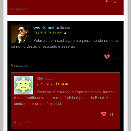
0
Responder
Seu Kumiama
disse:
27/05/2026 às 22:14
Pobreza com cachaça e pra piorar sendo no norte
ou no nordeste, o resultado é esse aí.
1
Responder
Kkk
disse:
28/05/2026 às 14:46
Mano vc tá em todo o lugar criticando, mas vc
é sua família deve ser a mas fudida é pobre do Brasil é
ainda morar no subúrbio kkk
0
Responder