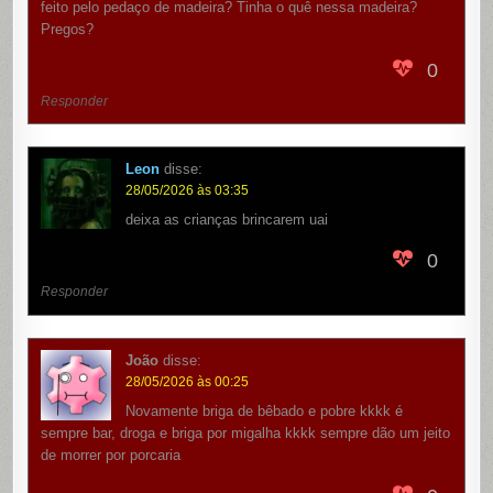
feito pelo pedaço de madeira? Tinha o quê nessa madeira?
Pregos?
0
Responder
Leon
disse:
28/05/2026 às 03:35
deixa as crianças brincarem uai
0
Responder
João
disse:
28/05/2026 às 00:25
Novamente briga de bêbado e pobre kkkk é
sempre bar, droga e briga por migalha kkkk sempre dão um jeito
de morrer por porcaria