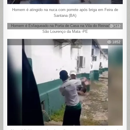
Homem é atingido na nuca com porrete após briga em Feira de
Santana (BA)
Homem é Esfaqueado na Porta de Casa na Vila do Reinado, em
532
São Lourenço da Mata -PE
1852