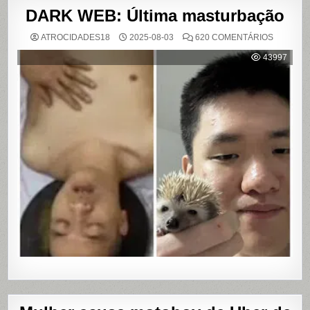
DARK WEB: Última masturbação
EM
ATROCIDADES18
2025-08-03
620 COMENTÁRIOS
DARK
WEB:
43997
ÚLTIMA
MASTUR