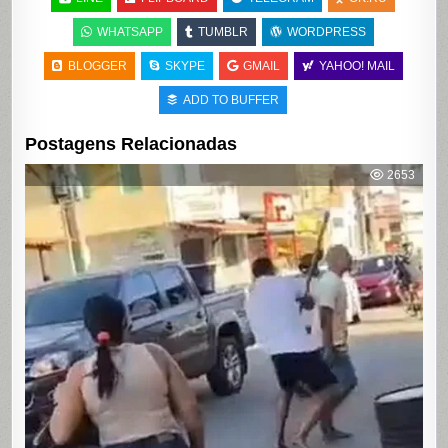
WHATSAPP
TUMBLR
WORDPRESS
BLOGGER
SKYPE
GMAIL
YAHOO! MAIL
ADD TO BUFFER
Postagens Relacionadas
2653