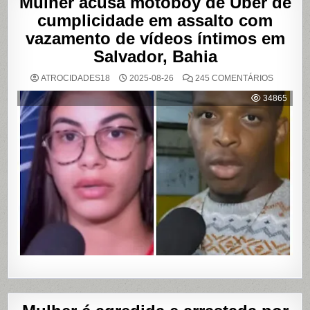
Mulher acusa motoboy de Uber de
cumplicidade em assalto com
vazamento de vídeos íntimos em
Salvador, Bahia
EM
ATROCIDADES18
2025-08-26
245 COMENTÁRIOS
MULHER
ACUSA
34865
MOTOBO
DE
UBER
DE
CUMPLIC
EM
ASSALTO
COM
VAZAME
DE
VÍDEOS
ÍNTIMOS
EM
SALVADO
BAHIA