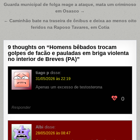
Navegação
Guarda municipal de folga reage a ataque, mata um criminoso
em Osasco →
de
Post
← Caminhão bate na traseira de ônibus e deixa ao menos oito
feridos na Raposo Tavares, em Cotia
9 thoughts on “
Homens bêbados trocam
golpes de facão e pauladas em briga violenta
no interior de Breves (PA)
”
tiago p
disse:
31/05/2026 às 22:19
Apenas um excesso de testosterona
0
Responder
Albi
disse:
28/05/2026 às 08:47