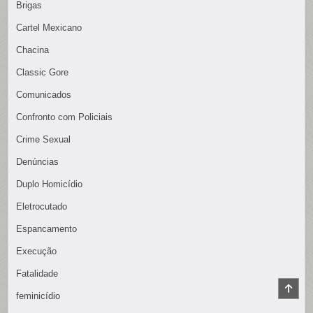
Brigas
Cartel Mexicano
Chacina
Classic Gore
Comunicados
Confronto com Policiais
Crime Sexual
Denúncias
Duplo Homicídio
Eletrocutado
Espancamento
Execução
Fatalidade
SCR
feminicídio
TO
TOP